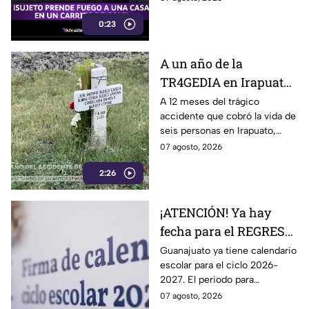
responsable de iniciar un
0:23
incendio en el garaje de una
vivienda.
A un año de la
TR4GEDIA en Irapuato:
así luce hoy el lugar
A 12 meses del trágico
accidente que cobró la vida de
donde MURI3RON seis
seis personas en Irapuato,
personas arroll4das
flores, veladoras y murales
07 agosto, 2026
por el tren
permanecen en el sitio como
2:26
recuerdo de las víctimas.
¡ATENCIÓN! Ya hay
fecha para el REGRESO
A CLASES en
Guanajuato ya tiene calendario
escolar para el ciclo 2026-
Guanajuato: esto marca
2027. El periodo para
el calendario 2026-
Preescolar, primaria y
07 agosto, 2026
2027
secundaria, contempla 185