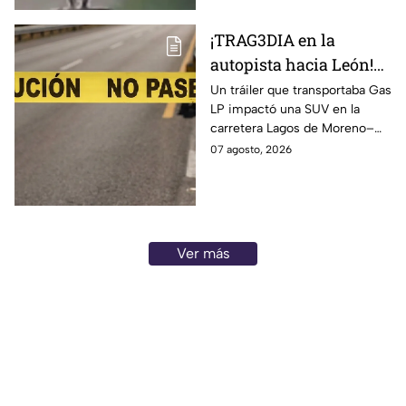
¡TRAG3DIA en la
autopista hacia León!
Tráiler desata FUERTE
Un tráiler que transportaba Gas
LP impactó una SUV en la
CHOQUE hoy viernes y
carretera Lagos de Moreno–
una mujer pierde la
Unión de San Antonio; una
07 agosto, 2026
vida
mujer murió y dos personas
resultaron lesionadas.
Ver más