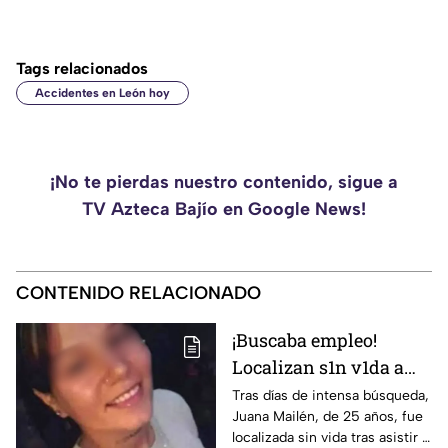
Tags relacionados
Accidentes en León hoy
¡No te pierdas nuestro contenido, sigue a
TV Azteca Bajío en Google News!
CONTENIDO RELACIONADO
¡Buscaba empleo!
Localizan s1n v1da a
joven de 25 años que
Tras días de intensa búsqueda,
Juana Mailén, de 25 años, fue
acudió a entrevista de
localizada sin vida tras asistir a