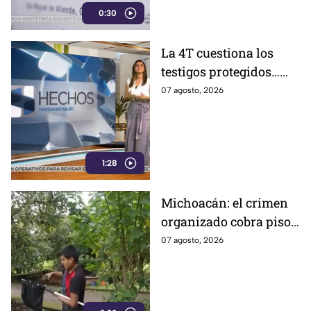
0:30
días de actividades escolares.
La 4T cuestiona los
testigos protegidos…
hasta que le sirven
07 agosto, 2026
1:28
Michoacán: el crimen
organizado cobra piso
y el aguacate paga las
07 agosto, 2026
consecuencias