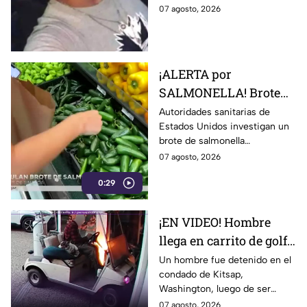
trabajo falsa
una supuesta oferta laboral en
07 agosto, 2026
un balneario.
¡ALERTA por
SALMONELLA! Brote
ligado a CHILES
Autoridades sanitarias de
Estados Unidos investigan un
jalapeños ya afecta a 27
brote de salmonella
estados
relacionado con chiles
07 agosto, 2026
jalapeños producidos en
0:29
Sinaloa.
¡EN VIDEO! Hombre
llega en carrito de golf
con un perro y termina
Un hombre fue detenido en el
condado de Kitsap,
DESATANDO inc3ndio
Washington, luego de ser
en una casa
señalado como presunto
07 agosto, 2026