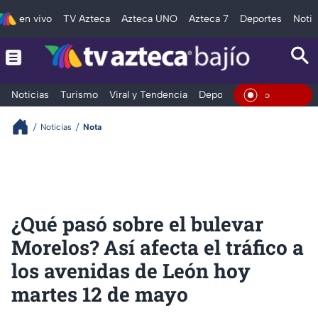
en vivo
TV Azteca
Azteca UNO
Azteca 7
Deportes
Notic
Noticias
Turismo
Viral y Tendencia
Deportes
Espectáculos
En Vivo
Noticias
Nota
¿Qué pasó sobre el bulevar
Morelos? Así afecta el tráfico a
los avenidas de León hoy
martes 12 de mayo