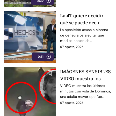
2:39
La 4T quiere decidir
qué se puede decir
sobre sus vínculos con
La oposición acusa a Morena
de censura para evitar que
el narco
medios hablen de
señalamientos de narcopolítica
07 agosto, 2026
contra la 4T y sus
0:51
gobernadores.
IMÁGENES SENSIBLES:
VIDEO muestra los
últimos minutos de
VIDEO muestra los últimos
minutos con vida de Dominga,
Dominga, abuelita
una adulta mayor que fue
4TACADA por 90 pesos
atacada con una piedra en
07 agosto, 2026
en Amozoc
Chachapa, Amozoc.