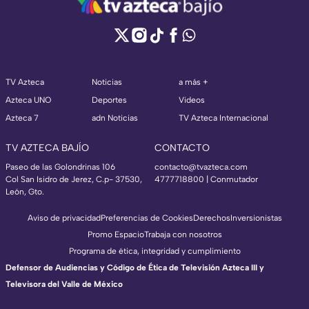
TV Azteca
Noticias
a más +
Azteca UNO
Deportes
Videos
Azteca 7
adn Noticias
TV Azteca Internacional
TV AZTECA BAJÍO
CONTACTO
Paseo de las Golondrinas 106
contacto@tvazteca.com
Col San Isidro de Jerez, C.p- 37530,
4777718800 | Conmutador
León, Gto.
Aviso de privacidad
Preferencias de Cookies
Derechos
Inversionistas
Promo Espacio
Trabaja con nosotros
Programa de ética, integridad y cumplimiento
Defensor de Audiencias y Código de Ética de Televisión Azteca III y
Televisora del Valle de México