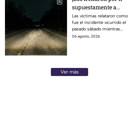
supuestamente a
exceso de velocidad!
Las víctimas relataron como
fue el incidente ocurrido el
Peregrinos de Nuevo
pasado sábado mientras
Laredo relatan cómo
regresaban de la Ciudad de
06 agosto, 2026
fueron asaltados en
México.
Irapuato
Ver más