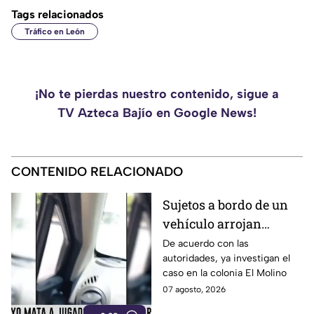
Tags relacionados
Tráfico en León
¡No te pierdas nuestro contenido, sigue a
TV Azteca Bajío en Google News!
CONTENIDO RELACIONADO
Sujetos a bordo de un
vehículo arrojan
objetos peatones y
De acuerdo con las
autoridades, ya investigan el
ciclistas en este punto
caso en la colonia El Molino
en León
07 agosto, 2026