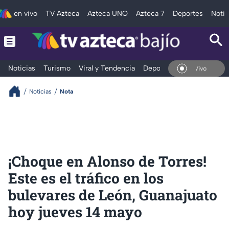
en vivo
TV Azteca
Azteca UNO
Azteca 7
Deportes
Notic
Noticias
Turismo
Viral y Tendencia
Deportes
Espectáculos
En Vivo
Noticias
Nota
¡Choque en Alonso de Torres!
Este es el tráfico en los
bulevares de León, Guanajuato
hoy jueves 14 mayo