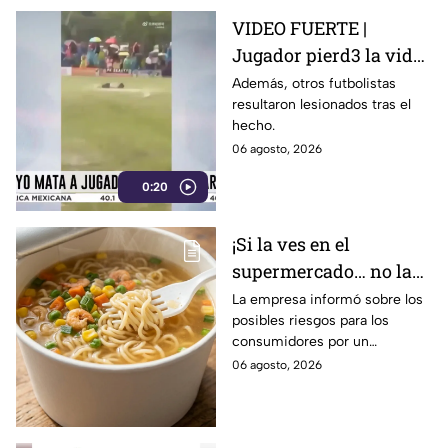
VIDEO FUERTE |
Jugador pierd3 la vid4
tras ser alcanzado por
Además, otros futbolistas
resultaron lesionados tras el
un rayo en pleno
hecho.
partido
06 agosto, 2026
0:20
¡Si la ves en el
supermercado… no la
compres! Retiran
La empresa informó sobre los
posibles riesgos para los
reconocida sopa
consumidores por un
instantánea por riesgo
ingrediente extra en el
06 agosto, 2026
en uno de sus
producto.
ingredientes