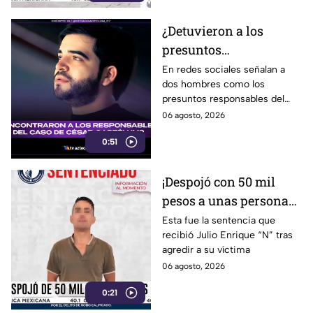
¿Detuvieron a los
presuntos
responsables del caso
En redes sociales señalan a
dos hombres como los
de César Gastélum?
presuntos responsables del
Esto sabemos
hecho.
06 agosto, 2026
0:51
¡Despojó con 50 mil
pesos a unas personas
en Irapuato! Así fue
Esta fue la sentencia que
recibió Julio Enrique “N” tras
detenido el presunto
agredir a su víctima
responsable
06 agosto, 2026
0:21