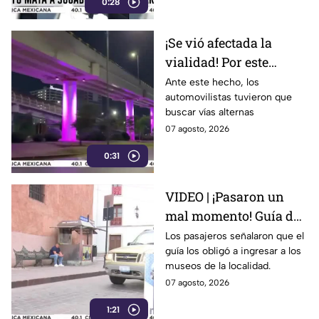
0:28
¡Se vió afectada la
vialidad! Por este
motivo cerraron el
Ante este hecho, los
automovilistas tuvieron que
Distribuidor Vial Juan
buscar vías alternas
Pablo II en León
07 agosto, 2026
0:31
VIDEO | ¡Pasaron un
mal momento! Guía de
turistas causa
Los pasajeros señalaron que el
guía los obligó a ingresar a los
indignación en
museos de la localidad.
Guanajuato Capital
07 agosto, 2026
1:21