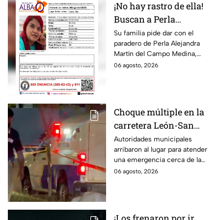
¡No hay rastro de ella!
Buscan a Perla
Alejandra Martín del
Su familia pide dar con el
paradero de Perla Alejandra
Campo Medina,
Martín del Campo Medina,
desaparecida en
quien fue vista por última vez
06 agosto, 2026
Guanajuato
el 5 de agosto.
Choque múltiple en la
carretera León-San
Francisco del Rincón;
Autoridades municipales
arribaron al lugar para atender
deja una persona sin
una emergencia cerca de la
vid4
comunidad de La Mora.
06 agosto, 2026
¡Los frenaron por ir