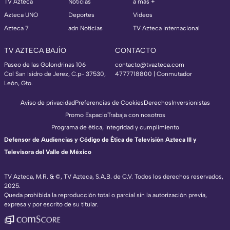
TV Azteca
Noticias
a más +
Azteca UNO
Deportes
Videos
Azteca 7
adn Noticias
TV Azteca Internacional
TV AZTECA BAJÍO
CONTACTO
Paseo de las Golondrinas 106
contacto@tvazteca.com
Col San Isidro de Jerez, C.p- 37530,
4777718800 | Conmutador
León, Gto.
Aviso de privacidad
Preferencias de Cookies
Derechos
Inversionistas
Promo Espacio
Trabaja con nosotros
Programa de ética, integridad y cumplimiento
Defensor de Audiencias y Código de Ética de Televisión Azteca III y
Televisora del Valle de México
TV Azteca, M.R. & ©, TV Azteca, S.A.B. de C.V. Todos los derechos reservados,
2025.
Queda prohibida la reproducción total o parcial sin la autorización previa,
expresa y por escrito de su titular.