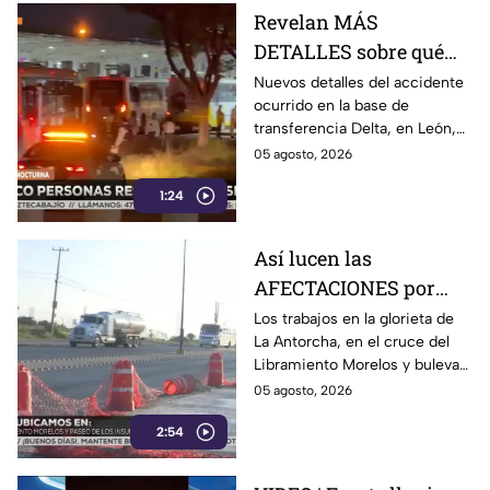
Revelan MÁS
DETALLES sobre qué
pasó en choque de
Nuevos detalles del accidente
ocurrido en la base de
camiones en León:
transferencia Delta, en León,
chofer quedó GRAVE
revelan que dos unidades del
05 agosto, 2026
transporte público chocaron
1:24
mientras ingresaban a los
andenes.
Así lucen las
AFECTACIONES por
obras sobre
Los trabajos en la glorieta de
La Antorcha, en el cruce del
Libramiento Morelos
Libramiento Morelos y bulevar
de León: reabren
Insurgentes en León,
05 agosto, 2026
Insurgentes
Guanajuato, continúan pese a
2:54
la reapertura de la circulación.