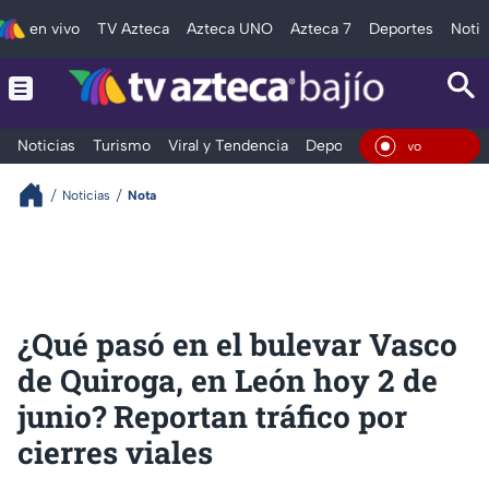
en vivo
TV Azteca
Azteca UNO
Azteca 7
Deportes
Notic
Noticias
Turismo
Viral y Tendencia
Deportes
Espectáculos
En Viv
Noticias
Nota
¿Qué pasó en el bulevar Vasco
de Quiroga, en León hoy 2 de
junio? Reportan tráfico por
cierres viales