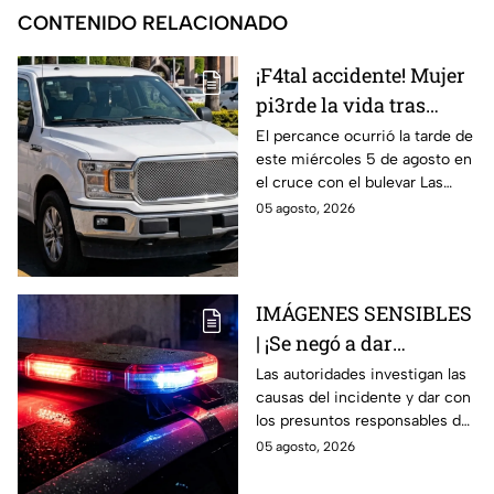
CONTENIDO RELACIONADO
¡F4tal accidente! Mujer
pi3rde la vida tras
chocar con unidad
El percance ocurrió la tarde de
este miércoles 5 de agosto en
oficial en Guanajuato;
el cruce con el bulevar Las
así sucedió
Torres y la calle Rayón.
05 agosto, 2026
IMÁGENES SENSIBLES
| ¡Se negó a dar
información y termina
Las autoridades investigan las
causas del incidente y dar con
en trag3dia! Así perdió
los presuntos responsables del
la vid4 un velador
hecho.
05 agosto, 2026
mientras laboraba