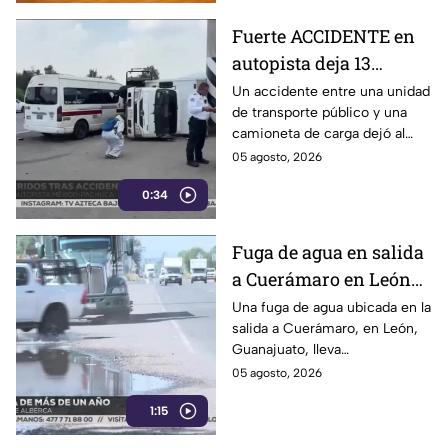
Fuerte ACCIDENTE en
autopista deja 13
lesionados: transporte
Un accidente entre una unidad
de transporte público y una
público choca contra
camioneta de carga dejó al
camioneta en la
menos 13 personas lesionadas
05 agosto, 2026
México-Pachuca
la tarde del martes 4 de agosto
0:34
en la autopista México-
Pachuca.
Fuga de agua en salida
a Cuerámaro en León
cumple un año; parece
Una fuga de agua ubicada en la
salida a Cuerámaro, en León,
alberca
Guanajuato, lleva
aproximadamente un año sin
05 agosto, 2026
ser reparada.
1:15