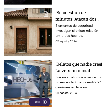
¡En cuestión de
minutos! Atacan dos
viviendas en distinto
Elementos de seguridad
investigan si existe relación
puntos en Celaya; así
entre dos hechos.
ocurrió
05 agosto, 2026
¡Relatos que nadie cree!
La versión oficial
pretende que creamos
Fue un sujeto únicamente con
un encendedor e incendió 57
que fue un solo hombre
camiones en la zona.
en caso de Tamaulipas
05 agosto, 2026
0:31