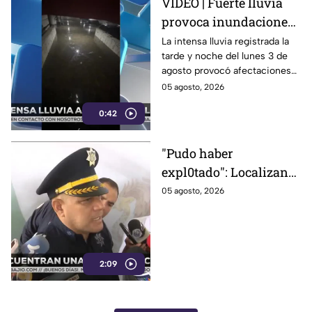
VIDEO | Fuerte lluvia
provoca inundaciones
en Celaya; vehículos
La intensa lluvia registrada la
tarde y noche del lunes 3 de
quedan atrapados bajo
agosto provocó afectaciones
el agua
en distintos puntos de Celaya,
05 agosto, 2026
Guanajuato.
0:42
"Pudo haber
expl0tado": Localizan
gr4nada activa dentro
05 agosto, 2026
una escuela en León;
niños que jugaban ahí
la vieron
2:09