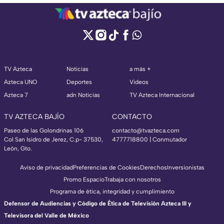
TV Azteca
Noticias
a más +
Azteca UNO
Deportes
Videos
Azteca 7
adn Noticias
TV Azteca Internacional
TV AZTECA BAJÍO
CONTACTO
Paseo de las Golondrinas 106
contacto@tvazteca.com
Col San Isidro de Jerez, C.p- 37530,
4777718800 | Conmutador
León, Gto.
Aviso de privacidad
Preferencias de Cookies
Derechos
Inversionistas
Promo Espacio
Trabaja con nosotros
Programa de ética, integridad y cumplimiento
Defensor de Audiencias y Código de Ética de Televisión Azteca III y
Televisora del Valle de México