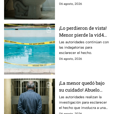
para evitar el contagio
contagio.
06 agosto, 2026
¡Lo perdieron de vista!
Menor pierde la vid4
en plena reunión
Las autoridades continúan con
las indagatorias para
familiar; fue localizado
esclarecer el hecho.
en la alberca
06 agosto, 2026
¡La menor quedó bajo
su cuidado! Abuelo
termina en prisión
Las autoridades realizan la
investigación para esclarecer
preventiva; ¿qué
el hecho que involucra a una
sucedió?
menor de edad.
06 agosto, 2026