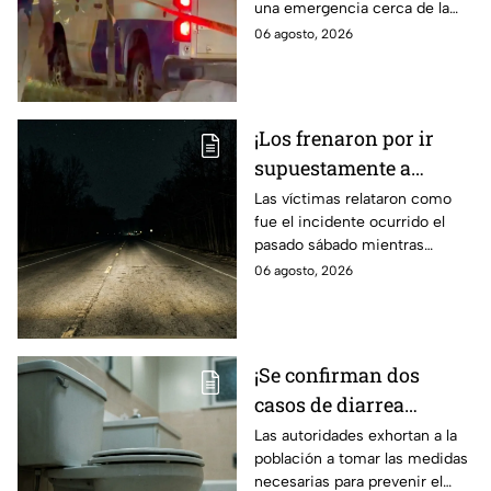
una emergencia cerca de la
vid4
comunidad de La Mora.
06 agosto, 2026
¡Los frenaron por ir
supuestamente a
exceso de velocidad!
Las víctimas relataron como
fue el incidente ocurrido el
Peregrinos de Nuevo
pasado sábado mientras
Laredo relatan cómo
regresaban de la Ciudad de
06 agosto, 2026
fueron asaltados en
México.
Irapuato
¡Se confirman dos
casos de diarrea
3xplosiva en el Bajío!
Las autoridades exhortan a la
población a tomar las medidas
Estas son las medidas
necesarias para prevenir el