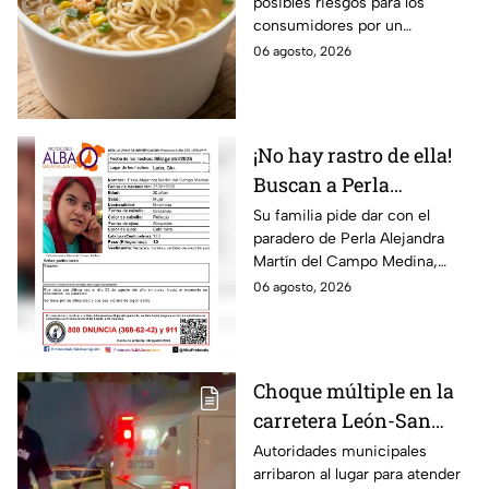
posibles riesgos para los
reconocida sopa
consumidores por un
instantánea por riesgo
ingrediente extra en el
06 agosto, 2026
en uno de sus
producto.
ingredientes
¡No hay rastro de ella!
Buscan a Perla
Alejandra Martín del
Su familia pide dar con el
paradero de Perla Alejandra
Campo Medina,
Martín del Campo Medina,
desaparecida en
quien fue vista por última vez
06 agosto, 2026
Guanajuato
el 5 de agosto.
Choque múltiple en la
carretera León-San
Francisco del Rincón;
Autoridades municipales
arribaron al lugar para atender
deja una persona sin