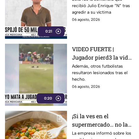
recibió Julio Enrique “N” tras
detenido el presunto
agredir a su víctima
responsable
06 agosto, 2026
0:21
VIDEO FUERTE |
Jugador pierd3 la vid4
tras ser alcanzado por
Además, otros futbolistas
resultaron lesionados tras el
un rayo en pleno
hecho.
partido
06 agosto, 2026
0:20
¡Si la ves en el
supermercado… no la
compres! Retiran
La empresa informó sobre los