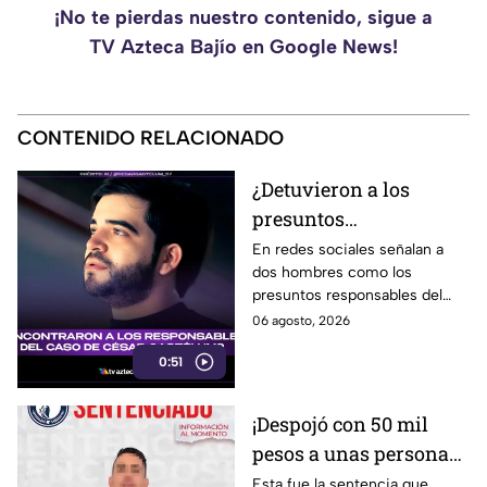
¡No te pierdas nuestro contenido, sigue a
TV Azteca Bajío en Google News!
CONTENIDO RELACIONADO
¿Detuvieron a los
presuntos
responsables del caso
En redes sociales señalan a
dos hombres como los
de César Gastélum?
presuntos responsables del
Esto sabemos
hecho.
06 agosto, 2026
0:51
¡Despojó con 50 mil
pesos a unas personas
en Irapuato! Así fue
Esta fue la sentencia que