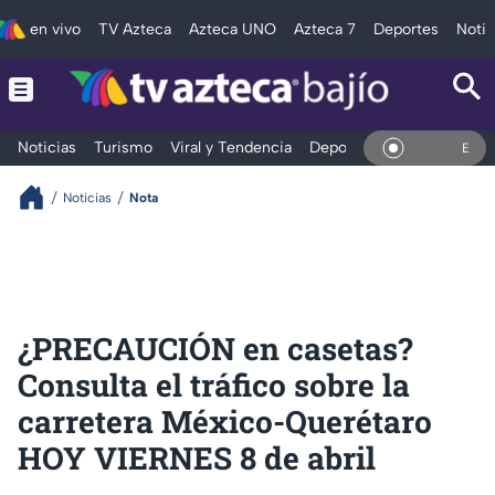
en vivo
TV Azteca
Azteca UNO
Azteca 7
Deportes
Notic
Noticias
Turismo
Viral y Tendencia
Deportes
Espectáculos
En Vivo
Noticias
Nota
¿PRECAUCIÓN en casetas?
Consulta el tráfico sobre la
carretera México-Querétaro
HOY VIERNES 8 de abril