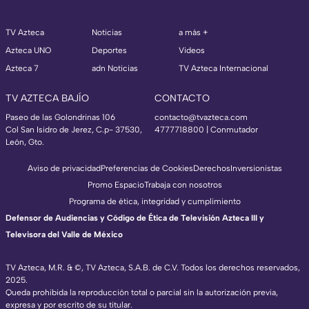
TV Azteca
Noticias
a más +
Azteca UNO
Deportes
Videos
Azteca 7
adn Noticias
TV Azteca Internacional
TV AZTECA BAJÍO
CONTACTO
Paseo de las Golondrinas 106
contacto@tvazteca.com
Col San Isidro de Jerez, C.p- 37530,
4777718800 | Conmutador
León, Gto.
Aviso de privacidad
Preferencias de Cookies
Derechos
Inversionistas
Promo Espacio
Trabaja con nosotros
Programa de ética, integridad y cumplimiento
Defensor de Audiencias y Código de Ética de Televisión Azteca III y
Televisora del Valle de México
TV Azteca, M.R. & ©, TV Azteca, S.A.B. de C.V. Todos los derechos reservados,
2025.
Queda prohibida la reproducción total o parcial sin la autorización previa,
expresa y por escrito de su titular.