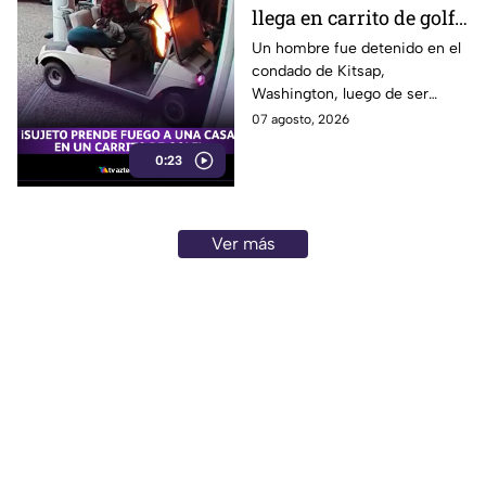
llega en carrito de golf
con un perro y termina
Un hombre fue detenido en el
condado de Kitsap,
DESATANDO inc3ndio
Washington, luego de ser
en una casa
señalado como presunto
07 agosto, 2026
responsable de iniciar un
0:23
incendio en el garaje de una
vivienda.
Ver más