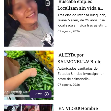
¡Buscaba empleo!
Localizan s1n v1da a
joven de 25 años que
Tras días de intensa búsqueda,
Juana Mailén, de 25 años, fue
acudió a entrevista de
localizada sin vida tras asistir a
trabajo falsa
una supuesta oferta laboral en
07 agosto, 2026
un balneario.
¡ALERTA por
SALMONELLA! Brote
ligado a CHILES
Autoridades sanitarias de
Estados Unidos investigan un
jalapeños ya afecta a 27
brote de salmonella
estados
relacionado con chiles
07 agosto, 2026
jalapeños producidos en
0:29
Sinaloa.
¡EN VIDEO! Hombre