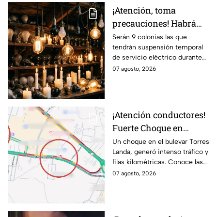
¡Atención, toma
precauciones! Habrá
suspensión de luz por 8
Serán 9 colonias las que
tendrán suspensión temporal
horas hoy viernes 7 y
de servicio eléctrico durante
mañana sábado 8 de
ocho horas este viernes 7 y
07 agosto, 2026
agosto en 9 sitios
sábado 8 de agosto.
¡Atención conductores!
Fuerte Choque en
Torres Landa provoca
Un choque en el bulevar Torres
Landa, generó intenso tráfico y
filas kilométricas a esta
filas kilométricas. Conoce las
altura
vías alternas.
07 agosto, 2026