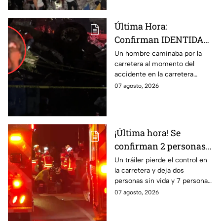
Última Hora:
Confirman IDENTIDAD
de uno de los
Un hombre caminaba por la
carretera al momento del
lesionados tras fatal
accidente en la carretera
accid3nte en Irapuato
Irapuato-Abasolo en el Trébol.
07 agosto, 2026
Resultó herido y fue
hospitalizado.
¡Última hora! Se
confirman 2 personas
fall3cidas y 7
Un tráiler pierde el control en
la carretera y deja dos
lesion4dos en
personas sin vida y 7 personas
accid3nte carretero en
más lesionadas.
07 agosto, 2026
Irapuato; esto se sabe