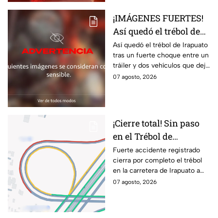
¡IMÁGENES FUERTES!
Así quedó el trébol de
Irapuato tras aparatoso
Así quedó el trébol de Irapuato
tras un fuerte choque entre un
choque; hay mu3rtos y
tráiler y dos vehículos que dejó
lesionados
dos muertos y siete personas
07 agosto, 2026
lesionadas; autoridades siguen
en la zona
¡Cierre total! Sin paso
en el Trébol de
Irapuato; toma estas
Fuerte accidente registrado
cierra por completo el trébol
vías alternas
en la carretera de Irapuato a
Abasolo
07 agosto, 2026