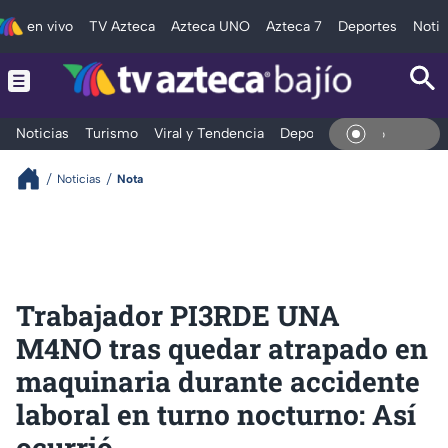
en vivo
TV Azteca
Azteca UNO
Azteca 7
Deportes
Notic
Noticias
Turismo
Viral y Tendencia
Deportes
Espectáculos
En Viv
Noticias
Nota
Trabajador PI3RDE UNA
M4NO tras quedar atrapado en
maquinaria durante accidente
laboral en turno nocturno: Así
ocurrió