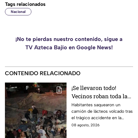
Tags relacionados
Nacional
¡No te pierdas nuestro contenido, sigue a
TV Azteca Bajío en Google News!
CONTENIDO RELACIONADO
¡Se llevaron todo!
Vecinos roban toda la
mercancía del tráiler
Habitantes saquearon un
camión de lácteos volcado tras
volcado en la carretera
el trágico accidente en la
de Irapuato
carretera Irapuato-Abasolo
08 agosto, 2026