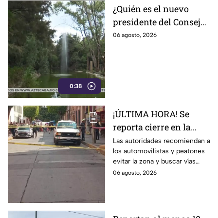
¿Quién es el nuevo
presidente del Consejo
del Zoológico de León?
06 agosto, 2026
Estos los problemas
que enfrenta el
complejo
0:38
¡ÚLTIMA HORA! Se
reporta cierre en la
calle 5 de Mayo en la
Las autoridades recomiendan a
los automovilistas y peatones
Zona Centro de León;
evitar la zona y buscar vías
¿qué sucedió?
alternas.
06 agosto, 2026