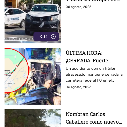
por un vehículo oficial
06 agosto, 2026
en Purísima del Rincón
0:34
ÚLTIMA HORA:
¡CERRADA! Fuerte
accidente desata
Un accidente con un tráiler
atravesado mantiene cerrada la
movilización en
carretera federal 110 en el
carretera de
tramo Abasolo-Irapuato. El
06 agosto, 2026
Guanajuato HOY
percance genera tráfico
jueves: así ocurrió
pesado.
Nombran Carlos
Caballero como nuevo