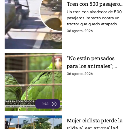
Tren con 500 pasajeros
emb1ste tractor que
Un tren con alrededor de 500
pasajeros impactó contra un
quedó sobre las vías;
tractor que quedó atrapado
VIDEO muestra el
sobre las vías en Czarlin,
06 agosto, 2026
choque
Polonia. El choque quedó
grabado.
"No están pensados
para los animales";
Hábitats de los
06 agosto, 2026
ejemplares son áreas
de oportunidad en
Zoológico de León
1:28
Mujer ciclista p1erde la
v1da al ser atropellada