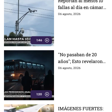
Reportan al menos 10
fallas al día en cámaras
de videovigilancia en
06 agosto, 2026
Celaya; aseguran que es
por la 'naturaleza'
1:46
"No pasaban de 20
años"; Esto revelaron
los peregrinos que
06 agosto, 2026
fueron asaltados por
hombres arm4dos en
Irapuato
1:20
IMÁGENES FUERTES: