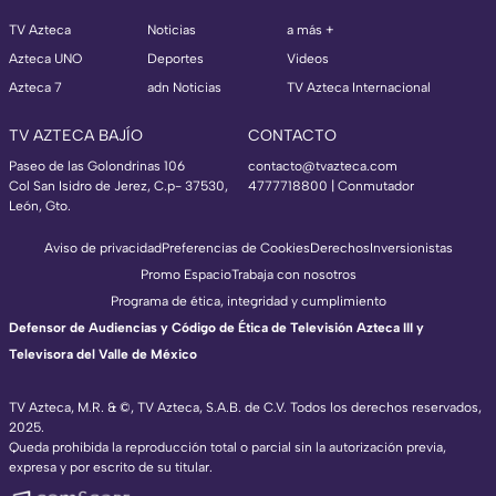
TV Azteca
Noticias
a más +
Azteca UNO
Deportes
Videos
Azteca 7
adn Noticias
TV Azteca Internacional
TV AZTECA BAJÍO
CONTACTO
Paseo de las Golondrinas 106
contacto@tvazteca.com
Col San Isidro de Jerez, C.p- 37530,
4777718800 | Conmutador
León, Gto.
Aviso de privacidad
Preferencias de Cookies
Derechos
Inversionistas
Promo Espacio
Trabaja con nosotros
Programa de ética, integridad y cumplimiento
Defensor de Audiencias y Código de Ética de Televisión Azteca III y
Televisora del Valle de México
TV Azteca, M.R. & ©, TV Azteca, S.A.B. de C.V. Todos los derechos reservados,
2025.
Queda prohibida la reproducción total o parcial sin la autorización previa,
expresa y por escrito de su titular.