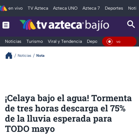
en vivo
TV Azteca
Azteca UNO
Azteca 7
Deportes
Notic
Noticias
Turismo
Viral y Tendencia
Deportes
Espectáculos
En Vi
Noticias
Nota
¡Celaya bajo el agua! Tormenta
de tres horas descarga el 75%
de la lluvia esperada para
TODO mayo