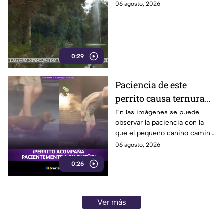
presidente del
06 agosto, 2026
Zoológico de León;
asumen el reto de
fortalecer el recinto
0:29
Paciencia de este
perrito causa ternura
en redes sociales al
En las imágenes se puede
observar la paciencia con la
acompañar a su
que el pequeño canino camina
humano adulto mayor
junto con el adulto mayor.
06 agosto, 2026
(VIDEO)
0:26
Ver más