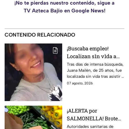
¡No te pierdas nuestro contenido, sigue a
TV Azteca Bajío en Google News!
CONTENIDO RELACIONADO
¡Buscaba empleo!
Localizan s1n v1da a
joven de 25 años que
Tras días de intensa búsqueda,
Juana Mailén, de 25 años, fue
acudió a entrevista de
localizada sin vida tras asistir a
trabajo falsa
una supuesta oferta laboral en
07 agosto, 2026
un balneario.
¡ALERTA por
SALMONELLA! Brote
ligado a CHILES
Autoridades sanitarias de