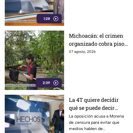
1:28
Michoacán: el crimen
organizado cobra piso
y el aguacate paga las
07 agosto, 2026
consecuencias
2:39
La 4T quiere decidir
qué se puede decir
sobre sus vínculos con
La oposición acusa a Morena
de censura para evitar que
el narco
medios hablen de