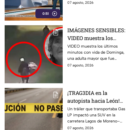
señalamientos de narcopolítica
07 agosto, 2026
contra la 4T y sus
0:51
gobernadores.
IMÁGENES SENSIBLES:
VIDEO muestra los
últimos minutos de
VIDEO muestra los últimos
minutos con vida de Dominga,
Dominga, abuelita
una adulta mayor que fue
4TACADA por 90 pesos
atacada con una piedra en
07 agosto, 2026
en Amozoc
Chachapa, Amozoc.
¡TRAG3DIA en la
autopista hacia León!
Tráiler desata FUERTE
Un tráiler que transportaba Gas
LP impactó una SUV en la
CHOQUE hoy viernes y
carretera Lagos de Moreno–
una mujer pierde la
Unión de San Antonio; una
07 agosto, 2026