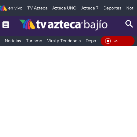
en vivo
TV Azteca
Azteca UNO
Azteca 7
Deportes
Notic
Noticias
Turismo
Viral y Tendencia
Deportes
Espectáculos
En Vi