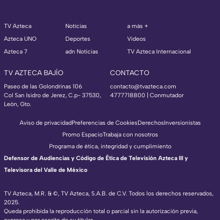
TV Azteca
Noticias
a más +
Azteca UNO
Deportes
Videos
Azteca 7
adn Noticias
TV Azteca Internacional
TV AZTECA BAJÍO
CONTACTO
Paseo de las Golondrinas 106
contacto@tvazteca.com
Col San Isidro de Jerez, C.p- 37530,
4777718800 | Conmutador
León, Gto.
Aviso de privacidad
Preferencias de Cookies
Derechos
Inversionistas
Promo Espacio
Trabaja con nosotros
Programa de ética, integridad y cumplimiento
Defensor de Audiencias y Código de Ética de Televisión Azteca III y
Televisora del Valle de México
TV Azteca, M.R. & ©, TV Azteca, S.A.B. de C.V. Todos los derechos reservados,
2025.
Queda prohibida la reproducción total o parcial sin la autorización previa,