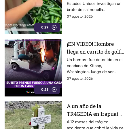
Estados Unidos investigan un
jalapeños ya afecta a 27
brote de salmonella
estados
relacionado con chiles
07 agosto, 2026
jalapeños producidos en
0:29
Sinaloa.
¡EN VIDEO! Hombre
llega en carrito de golf
con un perro y termina
Un hombre fue detenido en el
condado de Kitsap,
DESATANDO inc3ndio
Washington, luego de ser
en una casa
señalado como presunto
07 agosto, 2026
responsable de iniciar un
0:23
incendio en el garaje de una
vivienda.
A un año de la
TR4GEDIA en Irapuato:
así luce hoy el lugar
A 12 meses del trágico
accidente que cobró la vida de