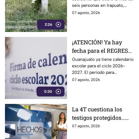
donde MURI3RON seis
seis personas en Irapuato,
personas arroll4das
flores, veladoras y murales
07 agosto, 2026
por el tren
permanecen en el sitio como
2:26
recuerdo de las víctimas.
¡ATENCIÓN! Ya hay
fecha para el REGRESO
A CLASES en
Guanajuato ya tiene calendario
escolar para el ciclo 2026-
Guanajuato: esto marca
2027. El periodo para
el calendario 2026-
Preescolar, primaria y
07 agosto, 2026
2027
secundaria, contempla 185
0:30
días de actividades escolares.
La 4T cuestiona los
testigos protegidos…
hasta que le sirven
07 agosto, 2026