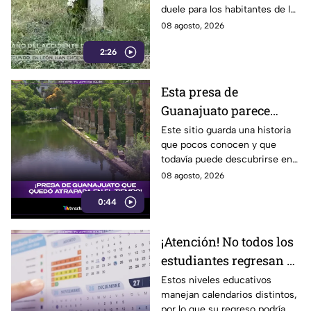
duele para los habitantes de la
Irapuato
localidad.
08 agosto, 2026
2:26
Esta presa de
Guanajuato parece
haberse quedado
Este sitio guarda una historia
que pocos conocen y que
atrapada en el tiempo;
todavía puede descubrirse en
¿cuál es?
Guanajuato.
08 agosto, 2026
0:44
¡Atención! No todos los
estudiantes regresan a
clases; este es el
Estos niveles educativos
manejan calendarios distintos,
calendario escolar
por lo que su regreso podría