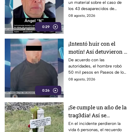
un material sobre el caso de
Aguirre Rivero
los 43 desaparecidos de
Ayotzinapa
08 agosto, 2026
0:29
¡Intentó huir con el
motín! Así detuvieron a
un presunto
De acuerdo con las
autoridades, el hombre robó
responsable de asaltar
50 mil pesos en Paseos de los
a su víctima en León
Insurgentes
08 agosto, 2026
0:26
¡Se cumple un año de la
trag3dia! Así se
recuerda el fuerte
En el incidente perdieron la
vida 6 personas, el recuerdo
accidente de un tren en