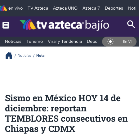
en vivo
TV Azteca
Azteca UNO
Azteca 7
Deportes
Notic
Noticias
Turismo
Viral y Tendencia
Deportes
Espectáculos
En Vivo
Noticias
Nota
Sismo en México HOY 14 de
diciembre: reportan
TEMBLORES consecutivos en
Chiapas y CDMX