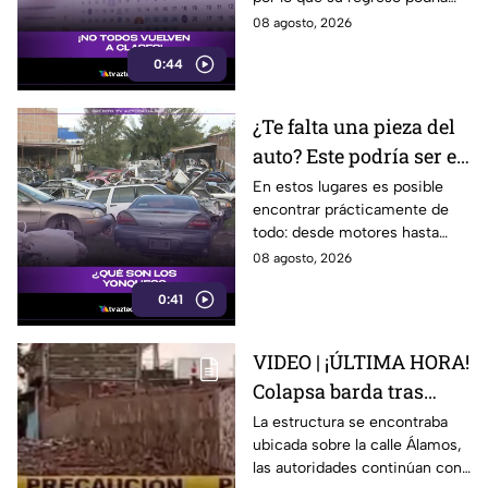
2026-2027; ¿afectará a
ser antes o después.
08 agosto, 2026
Guanajuato?
0:44
¿Te falta una pieza del
auto? Este podría ser el
lugar ideal para los
En estos lugares es posible
encontrar prácticamente de
automovilistas
todo: desde motores hasta
transmisores.
08 agosto, 2026
0:41
VIDEO | ¡ÚLTIMA HORA!
Colapsa barda tras
intensa lluvia en León;
La estructura se encontraba
ubicada sobre la calle Álamos,
¿hay personas
las autoridades continúan con
lesionadas?