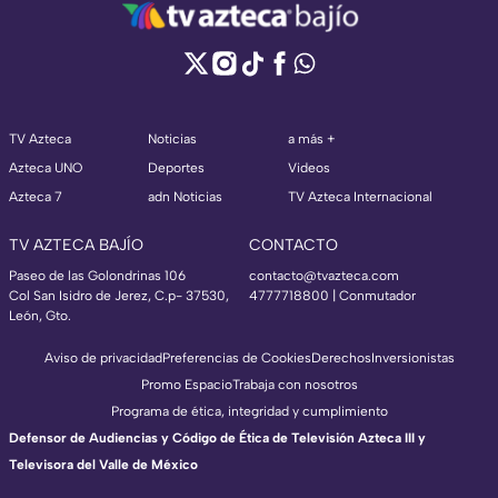
TV Azteca
Noticias
a más +
Azteca UNO
Deportes
Videos
Azteca 7
adn Noticias
TV Azteca Internacional
TV AZTECA BAJÍO
CONTACTO
Paseo de las Golondrinas 106
contacto@tvazteca.com
Col San Isidro de Jerez, C.p- 37530,
4777718800 | Conmutador
León, Gto.
Aviso de privacidad
Preferencias de Cookies
Derechos
Inversionistas
Promo Espacio
Trabaja con nosotros
Programa de ética, integridad y cumplimiento
Defensor de Audiencias y Código de Ética de Televisión Azteca III y
Televisora del Valle de México