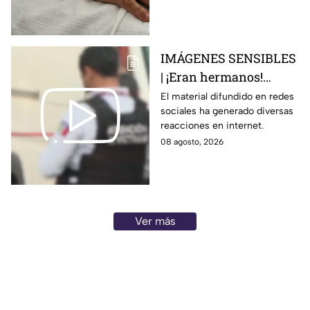
adulteradas en Celaya:
esto sabemos
IMÁGENES SENSIBLES
| ¡Eran hermanos!
Captan brut4l agresión
El material difundido en redes
sociales ha generado diversas
contra un hombre que
reacciones en internet.
perdió la vid4
08 agosto, 2026
Ver más