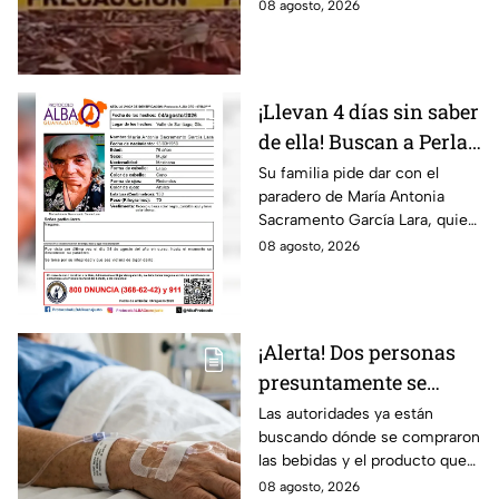
las investigaciones.
08 agosto, 2026
¡Llevan 4 días sin saber
de ella! Buscan a Perla
Alejandra Martín del
Su familia pide dar con el
paradero de María Antonia
Campo Medina,
Sacramento García Lara, quien
desaparecida en
fue vista por última vez el 4 de
08 agosto, 2026
Guanajuato
agosto.
¡Alerta! Dos personas
presuntamente se
encuentran delicadas
Las autoridades ya están
buscando dónde se compraron
por ingerir bebidas
las bebidas y el producto que
alcohólicas
causó la intoxicación.
08 agosto, 2026