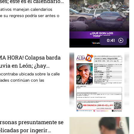
ses; este es el calendario
027; ¿afectará a
cativos manejan calendarios
ue su regreso podría ser antes o
0:41
MA HORA! Colapsa barda
luvia en León; ¿hay
onadas?
ncontraba ubicada sobre la calle
dades continúan con las
personas presuntamente se
licadas por ingerir