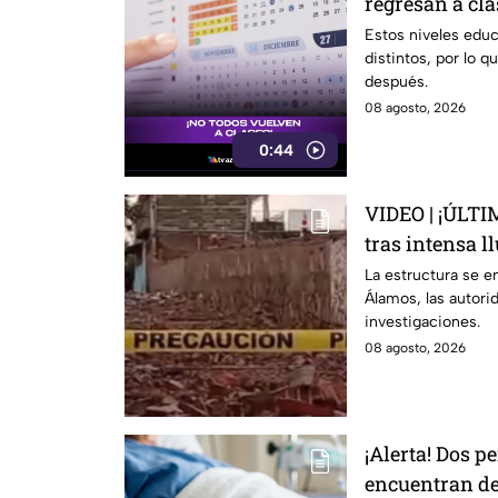
regresan a cla
escolar 2026-2
Estos niveles edu
distintos, por lo q
Guanajuato?
después.
08 agosto, 2026
0:44
VIDEO | ¡ÚLTI
tras intensa l
personas lesi
La estructura se e
Álamos, las autori
investigaciones.
08 agosto, 2026
¡Alerta! Dos 
encuentran de