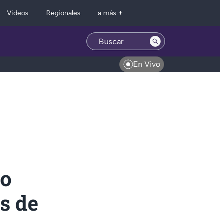
Regionales
Videos
a más +
En Vivo
mo
s de