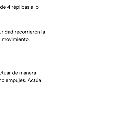
e 4 réplicas a lo
ridad recorrieron la
l movimiento.
actuar de manera
y no empujes. Actúa