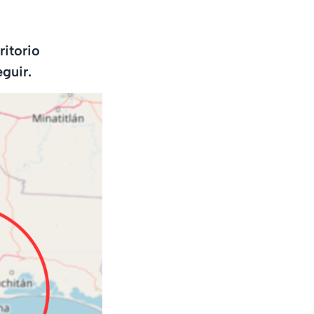
ritorio
guir.