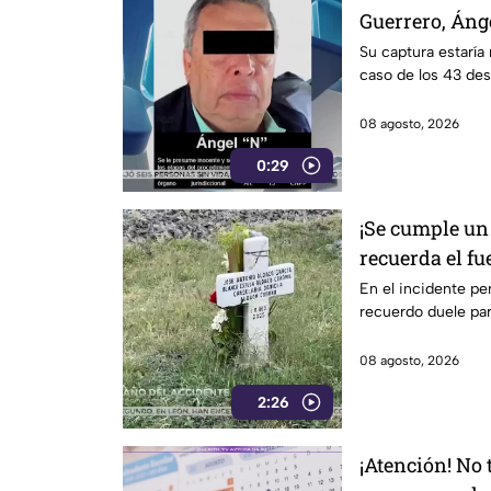
Guerrero, Áng
Su captura estaría 
caso de los 43 de
08 agosto, 2026
0:29
¡Se cumple un 
recuerda el fu
en Irapuato
En el incidente per
recuerdo duele para
08 agosto, 2026
2:26
¡Atención! No 