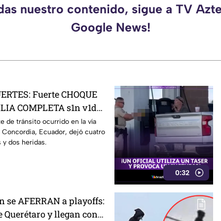
rdas nuestro contenido, sigue a TV Azte
Google News!
ERTES: Fuerte CHOQUE
ILIA COMPLETA s1n v1da;
pactó contra camión
 de tránsito ocurrido en la vía
Concordia, Ecuador, dejó cuatro
 y dos heridas.
0:32
n se AFERRAN a playoffs:
 Querétaro y llegan con