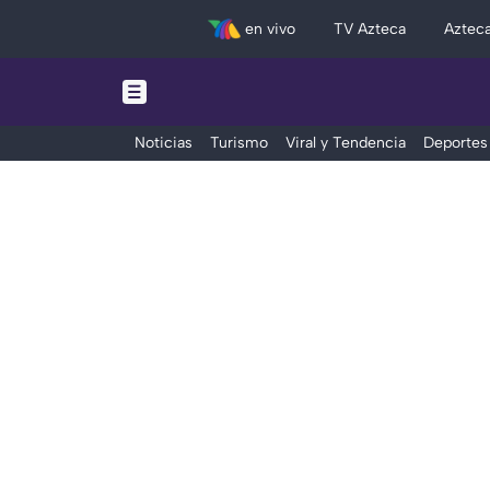
en vivo
TV Azteca
Aztec
Noticias
Turismo
Viral y Tendencia
Deportes