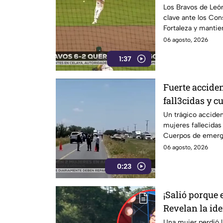
vida al último
Los Bravos de Leó
clave ante los Con
Fortaleza y mantie
a playoffs.
06 agosto, 2026
1:37
Fuerte accide
fall3cidas y 
heridas
Un trágico acciden
mujeres fallecidas
Cuerpos de emergen
06 agosto, 2026
0:23
¡Salió porque e
Revelan la ide
mur1o atropell
Una mujer perdió la