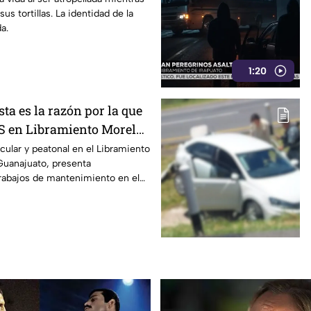
us tortillas. La identidad de la
rísima del Rincón
a.
1:20
ta es la razón por la que
S en Libramiento Morelos
te al menos 15 días
icular y peatonal en el Libramiento
Guanajuato, presenta
trabajos de mantenimiento en el
an Pablo II.