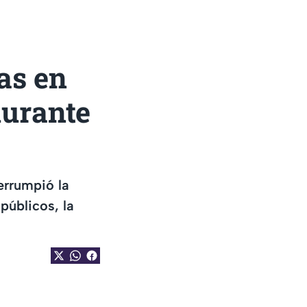
as en
durante
errumpió la
públicos, la