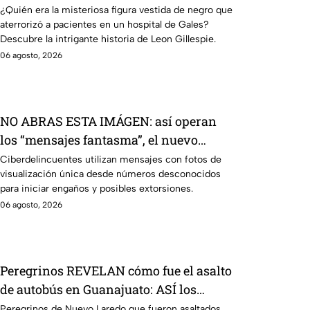
era ‘LA MU3RTE’ que venía por los
¿Quién era la misteriosa figura vestida de negro que
aterrorizó a pacientes en un hospital de Gales?
enfermos
Descubre la intrigante historia de Leon Gillespie.
06 agosto, 2026
NO ABRAS ESTA IMÁGEN: así operan
los “mensajes fantasma”, el nuevo
engaño de ciberd3lincuentes
Ciberdelincuentes utilizan mensajes con fotos de
visualización única desde números desconocidos
para iniciar engaños y posibles extorsiones.
06 agosto, 2026
Peregrinos REVELAN cómo fue el asalto
de autobús en Guanajuato: ASÍ los
interceptaron
Peregrinos de Nuevo Laredo que fueron asaltados