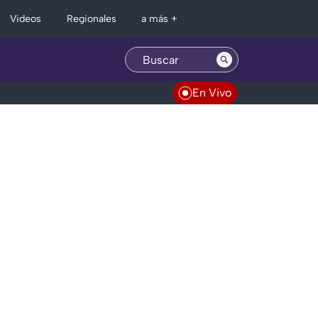
Regionales
Videos
a más +
En Vivo