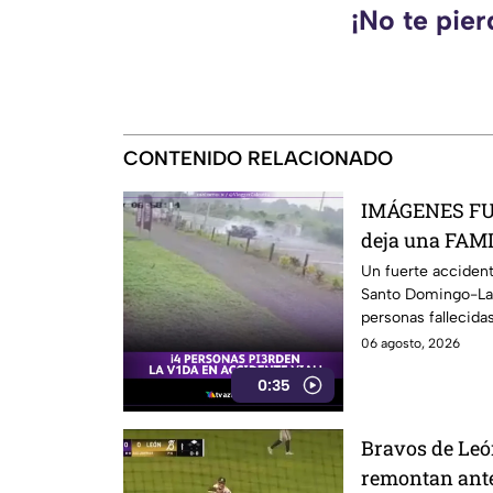
¡No te pie
CONTENIDO RELACIONADO
IMÁGENES FU
deja una FAM
camioneta im
Un fuerte accidente
Santo Domingo-La 
personas fallecidas
06 agosto, 2026
0:35
Bravos de Leó
remontan ante