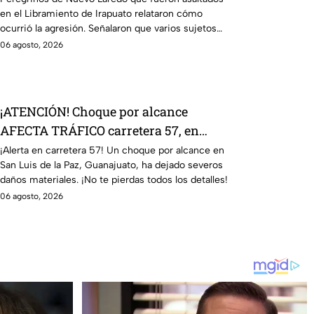
en el Libramiento de Irapuato relataron cómo
ocurrió la agresión. Señalaron que varios sujetos
interceptaron el autobús.
06 agosto, 2026
¡ATENCIÓN! Choque por alcance
AFECTA TRÁFICO carretera 57, en
Guanajuato; auto sale PROY3CTADO
¡Alerta en carretera 57! Un choque por alcance en
San Luis de la Paz, Guanajuato, ha dejado severos
fuera de la pista
daños materiales. ¡No te pierdas todos los detalles!
06 agosto, 2026