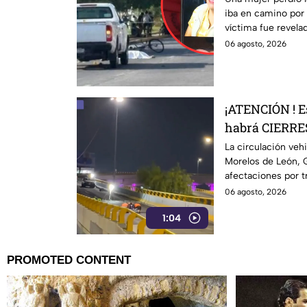
iba en camino por s
Torres” en Pu
víctima fue revelad
06 agosto, 2026
¡ATENCIÓN ! Es
habrá CIERRE
de León duran
La circulación veh
Morelos de León, 
afectaciones por 
distribuidor vial Ju
06 agosto, 2026
1:04