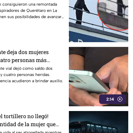
 juego de la temporada
n consiguieron una remontada
spiradores de Querétaro en La
nen sus posibilidades de avanzar
nte deja dos mujeres
cuatro personas más
te vial dejó como saldo dos
 y cuatro personas heridas.
cia acudieron a brindar auxilio.
2:14
l tortillero no llegó!
ntidad de la mujer que
4da en el bulevar “Las
 vida al ser atropellada mientras