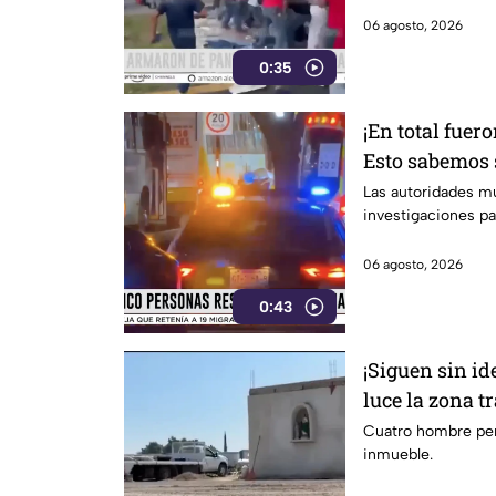
06 agosto, 2026
0:35
¡En total fuer
Esto sabemos s
de los afectad
Las autoridades mu
investigaciones pa
León
06 agosto, 2026
0:43
¡Siguen sin ide
luce la zona t
una pensión e
Cuatro hombre perdi
inmueble.