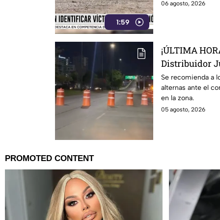
06 agosto, 2026
1:59
¡ÚLTIMA HORA!
Distribuidor J
sabemos
Se recomienda a lo
alternas ante el c
en la zona.
05 agosto, 2026