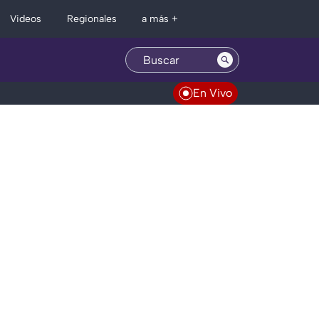
Regionales
Videos
a más +
En Vivo