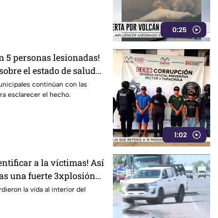
0:25
on 5 personas lesionadas!
obre el estado de salud
os en la Estación Delta en
nicipales continúan con las
ra esclarecer el hecho.
1:02
ntificar a la víctimas! Así
ras una fuerte 3xplosión
n Jalisco
eron la vida al interior del