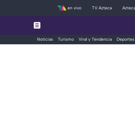
en vivo
TV Azteca
Aztec
Noticias
Turismo
Viral y Tendencia
Deportes