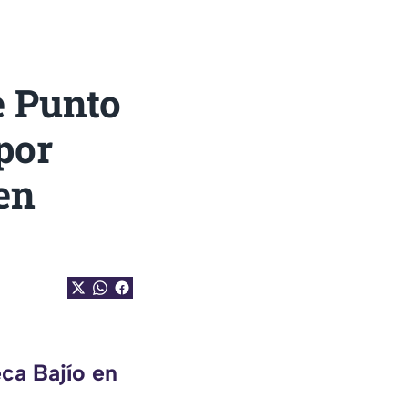
e Punto
por
en
ca Bajío en