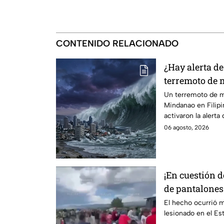
CONTENIDO RELACIONADO
¿Hay alerta d
terremoto de m
que se sabe
Un terremoto de ma
Mindanao en Filipi
activaron la alerta
daños.
06 agosto, 2026
¡En cuestión 
de pantalones
El hecho ocurrió m
lesionado en el E