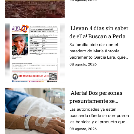
¡Llevan 4 días sin saber
de ella! Buscan a Perla
Alejandra Martín del
Su familia pide dar con el
paradero de María Antonia
Campo Medina,
Sacramento García Lara, quien
desaparecida en
fue vista por última vez el 4 de
08 agosto, 2026
Guanajuato
agosto.
¡Alerta! Dos personas
presuntamente se
encuentran delicadas
Las autoridades ya están
buscando dónde se compraron
por ingerir bebidas
las bebidas y el producto que
alcohólicas
causó la intoxicación.
08 agosto, 2026
adulteradas en Celaya: