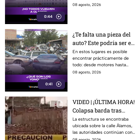
2026-2027; ¿afectará a
ser antes o después.
08 agosto, 2026
Guanajuato?
0:44
¿Te falta una pieza del
auto? Este podría ser el
lugar ideal para los
En estos lugares es posible
encontrar prácticamente de
automovilistas
todo: desde motores hasta
transmisores.
08 agosto, 2026
0:41
VIDEO | ¡ÚLTIMA HORA!
Colapsa barda tras
intensa lluvia en León;
La estructura se encontraba
ubicada sobre la calle Álamos,
¿hay personas
las autoridades continúan con
lesionadas?
las investigaciones.
08 agosto, 2026