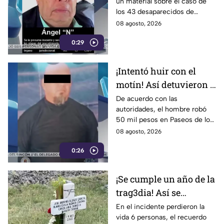
un material sobre el caso de
Aguirre Rivero
los 43 desaparecidos de
Ayotzinapa
08 agosto, 2026
0:29
¡Intentó huir con el
motín! Así detuvieron a
un presunto
De acuerdo con las
autoridades, el hombre robó
responsable de asaltar
50 mil pesos en Paseos de los
a su víctima en León
Insurgentes
08 agosto, 2026
0:26
¡Se cumple un año de la
trag3dia! Así se
recuerda el fuerte
En el incidente perdieron la
vida 6 personas, el recuerdo
accidente de un tren en