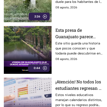
duele para los habitantes de la
Irapuato
localidad.
08 agosto, 2026
2:26
Esta presa de
Guanajuato parece
haberse quedado
Este sitio guarda una historia
que pocos conocen y que
atrapada en el tiempo;
todavía puede descubrirse en
¿cuál es?
Guanajuato.
08 agosto, 2026
0:44
¡Atención! No todos los
estudiantes regresan a
clases; este es el
Estos niveles educativos
manejan calendarios distintos,
calendario escolar
por lo que su regreso podría