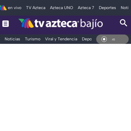
en vivo
TV Azteca
Azteca UNO
Azteca 7
Deportes
Notic
Noticias
Turismo
Viral y Tendencia
Deportes
Espectáculos
En Vivo