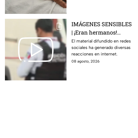
esto sabemos
IMÁGENES SENSIBLES
| ¡Eran hermanos!
Captan brut4l agresión
El material difundido en redes
sociales ha generado diversas
contra un hombre que
reacciones en internet.
perdió la vid4
08 agosto, 2026