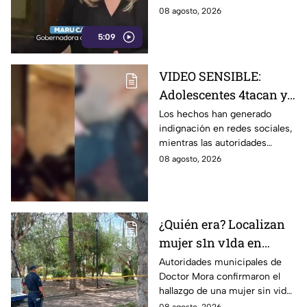
libertad de expresión
medios y periodistas críticos
08 agosto, 2026
5:09
VIDEO SENSIBLE:
Adolescentes 4tacan y
quem4n a un abuelito
Los hechos han generado
indignación en redes sociales,
dentro de su casa
mientras las autoridades
investigan las circunstancias
08 agosto, 2026
del accidente.
¿Quién era? Localizan
mujer s1n v1da en
pleno centro histórico;
Autoridades municipales de
Doctor Mora confirmaron el
esto se sabe
hallazgo de una mujer sin vida
en la Alameda Municipal.