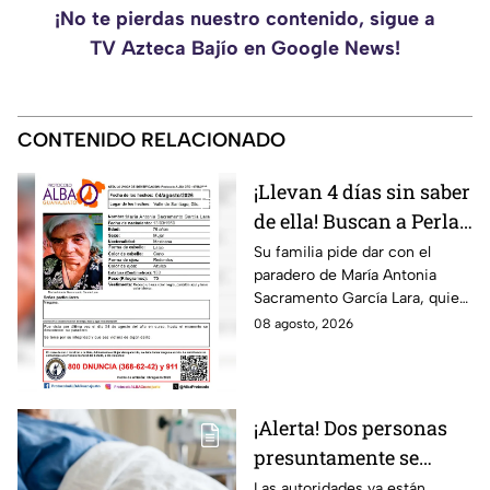
¡No te pierdas nuestro contenido, sigue a
TV Azteca Bajío en Google News!
CONTENIDO RELACIONADO
¡Llevan 4 días sin saber
de ella! Buscan a Perla
Alejandra Martín del
Su familia pide dar con el
paradero de María Antonia
Campo Medina,
Sacramento García Lara, quien
desaparecida en
fue vista por última vez el 4 de
08 agosto, 2026
Guanajuato
agosto.
¡Alerta! Dos personas
presuntamente se
encuentran delicadas
Las autoridades ya están