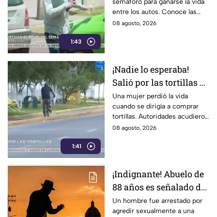
semáforo para ganarse la vida
trabajan en el semáforo
entre los autos. Conoce las
historias, retos y la rutina
08 agosto, 2026
diaria de quienes trabajan en
1:43
las calles.
¡Nadie lo esperaba!
Salió por las tortillas y
nunca regresó tras
Una mujer perdió la vida
cuando se dirigía a comprar
perder la v1da en el
tortillas. Autoridades acudieron
camino
al lugar tras el reporte de
08 agosto, 2026
vecinos. Conoce los detalles
1:41
de la tragedia.
¡Indignante! Abuelo de
88 años es señalado de
4busar de una canina
Un hombre fue arrestado por
agredir sexualmente a una
frente a un parque con