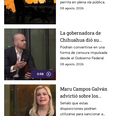
perrita en plena vía pública.
men0res
08 agosto, 2026
La gobernadora de
Chihuahua dió su
postura sobre los
Podrían convertirse en una
forma de censura impulsada
nuevos lineamientos
desde el Gobierno Federal.
que podría afectar la
08 agosto, 2026
libertad de expresión
0:58
Maru Campos Galván
advirtió sobre los
riesgos de los nuevos
Señaló que estas
disposiciones podrían
lineamientos para la
utilizarse para sancionar a