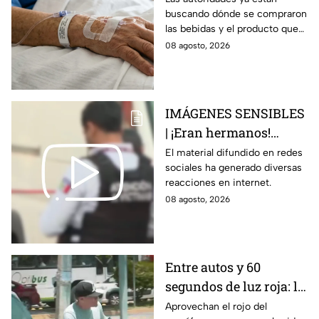
buscando dónde se compraron
por ingerir bebidas
las bebidas y el producto que
alcohólicas
causó la intoxicación.
08 agosto, 2026
adulteradas en Celaya:
esto sabemos
IMÁGENES SENSIBLES
| ¡Eran hermanos!
Captan brut4l agresión
El material difundido en redes
sociales ha generado diversas
contra un hombre que
reacciones en internet.
perdió la vid4
08 agosto, 2026
Entre autos y 60
segundos de luz roja: la
historia de quienes
Aprovechan el rojo del