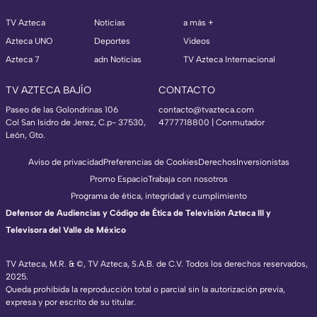
TV Azteca
Noticias
a más +
Azteca UNO
Deportes
Videos
Azteca 7
adn Noticias
TV Azteca Internacional
TV AZTECA BAJÍO
CONTACTO
Paseo de las Golondrinas 106
contacto@tvazteca.com
Col San Isidro de Jerez, C.p- 37530,
4777718800 | Conmutador
León, Gto.
Aviso de privacidad
Preferencias de Cookies
Derechos
Inversionistas
Promo Espacio
Trabaja con nosotros
Programa de ética, integridad y cumplimiento
Defensor de Audiencias y Código de Ética de Televisión Azteca III y
Televisora del Valle de México
TV Azteca, M.R. & ©, TV Azteca, S.A.B. de C.V. Todos los derechos reservados,
2025.
Queda prohibida la reproducción total o parcial sin la autorización previa,
expresa y por escrito de su titular.