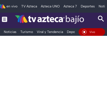
en vivo
TV Azteca
Azteca UNO
Azteca 7
Deportes
Notic
Noticias
Turismo
Viral y Tendencia
Deportes
Espectáculos
En Vivo