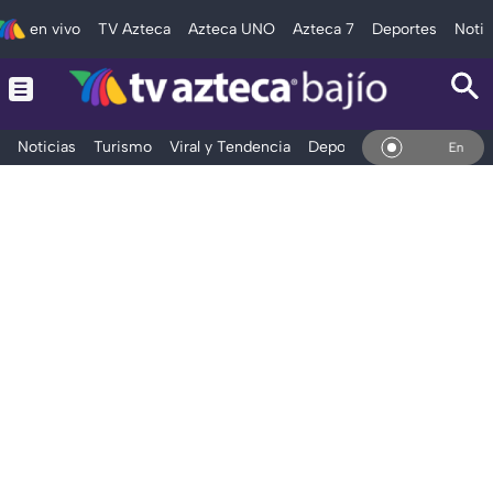
en vivo
TV Azteca
Azteca UNO
Azteca 7
Deportes
Notic
Noticias
Turismo
Viral y Tendencia
Deportes
Espectáculos
En Vivo