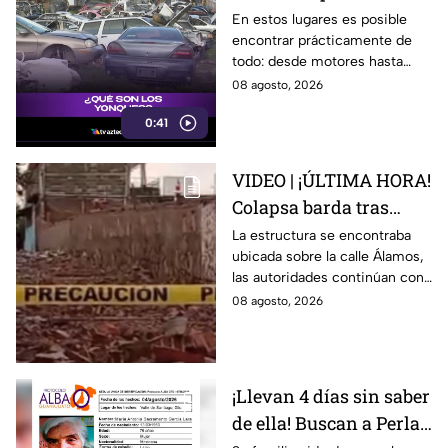
lugar ideal para los
En estos lugares es posible
encontrar prácticamente de
automovilistas
todo: desde motores hasta
transmisores.
08 agosto, 2026
0:41
VIDEO | ¡ÚLTIMA HORA!
Colapsa barda tras
intensa lluvia en León;
La estructura se encontraba
ubicada sobre la calle Álamos,
¿hay personas
las autoridades continúan con
lesionadas?
las investigaciones.
08 agosto, 2026
¡Llevan 4 días sin saber
de ella! Buscan a Perla