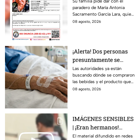
Alejandra Martín del
Su familia pide dar con el
paradero de María Antonia
Campo Medina,
Sacramento García Lara, quien
desaparecida en
fue vista por última vez el 4 de
08 agosto, 2026
Guanajuato
agosto.
¡Alerta! Dos personas
presuntamente se
encuentran delicadas
Las autoridades ya están
buscando dónde se compraron
por ingerir bebidas
las bebidas y el producto que
alcohólicas
causó la intoxicación.
08 agosto, 2026
adulteradas en Celaya:
esto sabemos
IMÁGENES SENSIBLES
| ¡Eran hermanos!
Captan brut4l agresión
El material difundido en redes