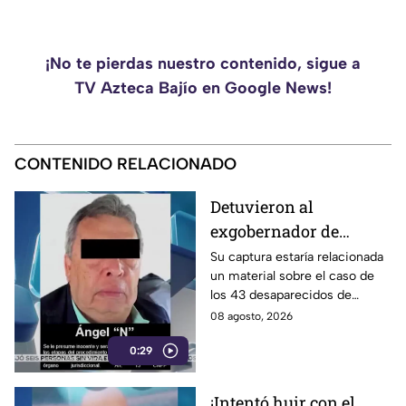
¡No te pierdas nuestro contenido, sigue a
TV Azteca Bajío en Google News!
CONTENIDO RELACIONADO
Detuvieron al
exgobernador de
Guerrero, Ángel
Su captura estaría relacionada
un material sobre el caso de
Aguirre Rivero
los 43 desaparecidos de
Ayotzinapa
08 agosto, 2026
0:29
¡Intentó huir con el