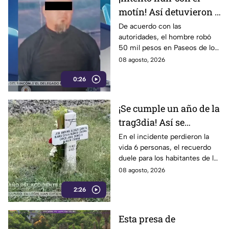
motín! Así detuvieron a
un presunto
De acuerdo con las
autoridades, el hombre robó
responsable de asaltar
50 mil pesos en Paseos de los
a su víctima en León
Insurgentes
08 agosto, 2026
0:26
¡Se cumple un año de la
trag3dia! Así se
recuerda el fuerte
En el incidente perdieron la
vida 6 personas, el recuerdo
accidente de un tren en
duele para los habitantes de la
Irapuato
localidad.
08 agosto, 2026
2:26
Esta presa de