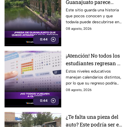
Guanajuato parece
haberse quedado
Este sitio guarda una historia
que pocos conocen y que
atrapada en el tiempo;
todavía puede descubrirse en
¿cuál es?
Guanajuato.
08 agosto, 2026
0:44
¡Atención! No todos los
estudiantes regresan a
clases; este es el
Estos niveles educativos
manejan calendarios distintos,
calendario escolar
por lo que su regreso podría
2026-2027; ¿afectará a
ser antes o después.
08 agosto, 2026
Guanajuato?
0:44
¿Te falta una pieza del
auto? Este podría ser el