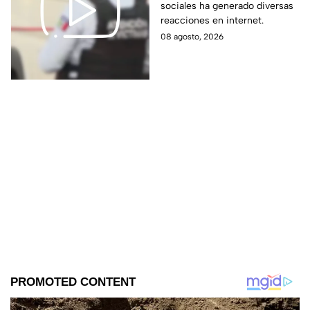
sociales ha generado diversas
contra un hombre que
reacciones en internet.
perdió la vid4
08 agosto, 2026