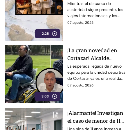
París y vuelos de lujo…
Mientras el discurso de
austeridad sigue presente, los
la austeridad puede
viajes internacionales y los
esperar
vuelos de lujo se convierten en
07 agosto, 2026
motivo de críticas y
2:25
cuestionamientos en redes.
¡La gran novedad en
Cortazar! Alcalde
presume nuevo equipo
La esperada llegada de nuevo
equipo para la unidad deportiva
para la unidad
de Cortazar ya es una realidad.
deportiva… y era una
El alcalde Mauricio Estefanía
07 agosto, 2026
podadora
presumió la adquisición: se
3:03
trata de una podadora.
¡Alarmante! Investigan
el caso de menor de 11
años embarazada; esto
Una niña de 11 años ingresó a