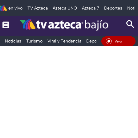
en vivo
TV Azteca
Azteca UNO
Azteca 7
Deportes
Notic
Noticias
Turismo
Viral y Tendencia
Deportes
Espectáculos
En Vivo