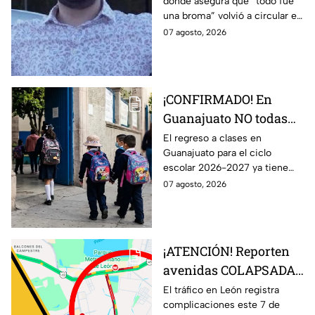
donde asegura que “todo fue
broma” SE VIRALIZA
una broma” volvió a circular en
en redes; esto se sabe
redes sociales y generó dudas
07 agosto, 2026
entre usuarios.
¡CONFIRMADO! En
Guanajuato NO todas
las escuelas regresan a
El regreso a clases en
Guanajuato para el ciclo
clases el 31 de agosto;
escolar 2026-2027 ya tiene
esto debes saber
fecha, pero no todos los
07 agosto, 2026
estudiantes volverán a las aulas
el 31 de agosto.
¡ATENCIÓN! Reporten
avenidas COLAPSADAS
en el Morelos, Las
El tráfico en León registra
complicaciones este 7 de
Torres y San Juan