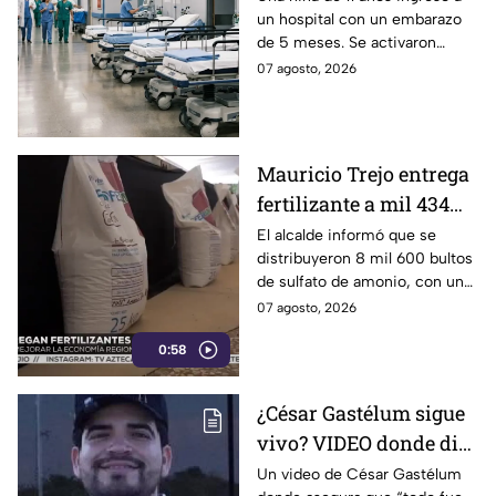
un hospital con un embarazo
ocurrió
de 5 meses. Se activaron
protocolos de salud y las
07 agosto, 2026
autoridades ya investigan el
caso.
Mauricio Trejo entrega
fertilizante a mil 434
productores de San
El alcalde informó que se
distribuyeron 8 mil 600 bultos
Miguel de Allende
de sulfato de amonio, con una
inversión cercana a los 3
07 agosto, 2026
millones de pesos para reducir
0:58
los costos de producción en el
campo
¿César Gastélum sigue
vivo? VIDEO donde dice
que “todo fue una
Un video de César Gastélum