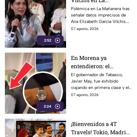
Vilchis en La
Mañanera: estudio de
Polémica en La Mañanera tras
señalar datos imprecisos de
Reuters respalda a TV
Ana Elizabeth García Vilchis.
Azteca
Estudio de Reuters coloca a
07 agosto, 2026
TV Azteca en liderazgos de
2:52
credibilidad.
En Morena ya
entendieron: el
problema no es viajar
El gobernador de Tabasco,
Javier May, fue exhibido
en primera clase… ¡es
viajando en primera clase y el
que te graben!
tema llegó hasta la dirigencia
07 agosto, 2026
nacional de Morena.
2:24
¡Bienvenidos a 4T
Travels! Tokio, Madrid,