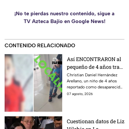
¡No te pierdas nuestro contenido, sigue a
TV Azteca Bajío en Google News!
CONTENIDO RELACIONADO
Así ENCONTRARON al
pequeño de 4 años tras
la Alerta activada en
Christian Daniel Hernández
Arellano, un niño de 4 años
León, Guanajuato:
reportado como desaparecido
CONFIRMAN
en León, Guanajuato, fue
07 agosto, 2026
H4LLAZGO
localizado luego de la
activación de la Alerta.
Cuestionan datos de Liz