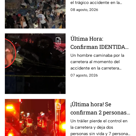
el trágico accidente en la
de Irapuato
carretera Irapuato-Abasolo
08 agosto, 2026
Última Hora:
Confirman IDENTIDAD
de uno de los
Un hombre caminaba por la
carretera al momento del
lesionados tras fatal
accidente en la carretera
accid3nte en Irapuato
Irapuato-Abasolo en el Trébol.
07 agosto, 2026
Resultó herido y fue
hospitalizado.
¡Última hora! Se
confirman 2 personas
fall3cidas y 7
Un tráiler pierde el control en
la carretera y deja dos
lesion4dos en
personas sin vida y 7 personas