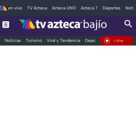
en vivo
TV Azteca
Azteca UNO
Azteca 7
Deportes
Notic
Noticias
Turismo
Viral y Tendencia
Deportes
Espectáculos
En Vivo