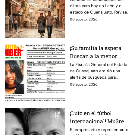
clima para hoy en León y el
de Guanajuato este
estado de Guanajuato. Revisa
sábado
el pronóstico de temperaturas,
08 agosto, 2026
probabilidad de lluvia y vientos.
¡Su familia la espera!
Buscan a la menor
Alondra Yoselin
La Fiscalía General del Estado
de Guanajuato emitió una
Samano Segura
alerta de búsqueda para
desaparecida en León
localizar a la menor Alondra
08 agosto, 2026
Yoselin Samano Segura.
¡Luto en el fútbol
internacional! Mu3re
Jorge Messi padre de
El empresario y representante