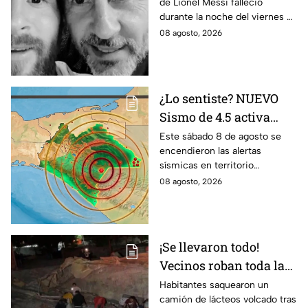
de Lionel Messi falleció
Lionel; esto se sabe
durante la noche del viernes 7
de agosto en Argentina
08 agosto, 2026
¿Lo sentiste? NUEVO
Sismo de 4.5 activa
alertas en varios
Este sábado 8 de agosto se
encendieron las alertas
puntos de México
sísmicas en territorio
durante la madrugada
mexicano, conoce dónde fue y
08 agosto, 2026
de hoy sábado
cuáles fueron los protocolos a
seguir.
¡Se llevaron todo!
Vecinos roban toda la
mercancía del tráiler
Habitantes saquearon un
camión de lácteos volcado tras
volcado en la carretera