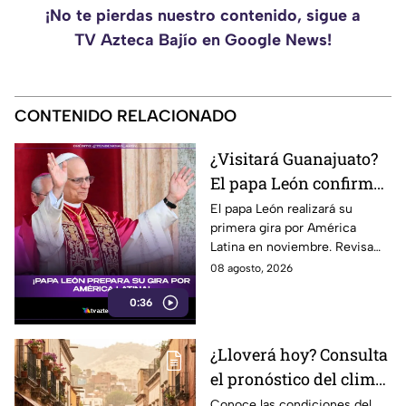
¡No te pierdas nuestro contenido, sigue a
TV Azteca Bajío en Google News!
CONTENIDO RELACIONADO
¿Visitará Guanajuato?
El papa León confirma
su primera gira por
El papa León realizará su
primera gira por América
América Latina este
Latina en noviembre. Revisa
2026
las fechas, países y ciudades
08 agosto, 2026
confirmadas, ¿estará
0:36
Guanajuato en la lista?
¿Lloverá hoy? Consulta
el pronóstico del clima
para León y el estado
Conoce las condiciones del