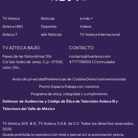
TV Azteca
Noticias
a más +
Azteca UNO
Deportes
Videos
Azteca 7
adn Noticias
TV Azteca Internacional
TV AZTECA BAJÍO
CONTACTO
Paseo de las Golondrinas 106
contacto@tvazteca.com
Col San Isidro de Jerez, C.p- 37530,
4777718800 | Conmutador
León, Gto.
Aviso de privacidad
Preferencias de Cookies
Derechos
Inversionistas
Promo Espacio
Trabaja con nosotros
Programa de ética, integridad y cumplimiento
Defensor de Audiencias y Código de Ética de Televisión Azteca III y
Televisora del Valle de México
TV Azteca, M.R. & ©, TV Azteca, S.A.B. de C.V. Todos los derechos reservados,
2025.
Queda prohibida la reproducción total o parcial sin la autorización previa,