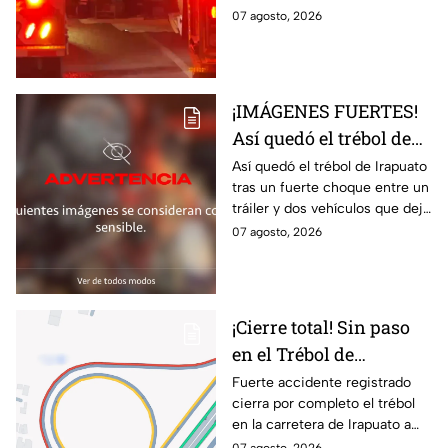
accid3nte carretero en
más lesionadas.
07 agosto, 2026
Irapuato; esto se sabe
¡IMÁGENES FUERTES!
Así quedó el trébol de
Irapuato tras aparatoso
Así quedó el trébol de Irapuato
tras un fuerte choque entre un
choque; hay mu3rtos y
tráiler y dos vehículos que dejó
lesionados
dos muertos y siete personas
07 agosto, 2026
lesionadas; autoridades siguen
en la zona
¡Cierre total! Sin paso
en el Trébol de
Irapuato; toma estas
Fuerte accidente registrado
cierra por completo el trébol
vías alternas
en la carretera de Irapuato a
Abasolo