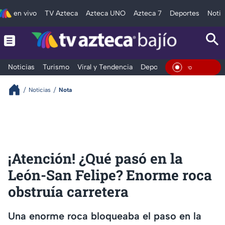
en vivo
TV Azteca
Azteca UNO
Azteca 7
Deportes
Notic
Noticias
Turismo
Viral y Tendencia
Deportes
Espectáculos
En Vivo
Noticias
Nota
¡Atención! ¿Qué pasó en la
León-San Felipe? Enorme roca
obstruía carretera
Una enorme roca bloqueaba el paso en la