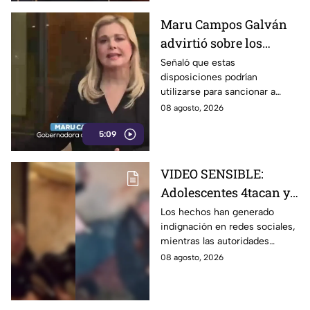
Maru Campos Galván
advirtió sobre los
riesgos de los nuevos
Señaló que estas
disposiciones podrían
lineamientos para la
utilizarse para sancionar a
libertad de expresión
medios y periodistas críticos
08 agosto, 2026
5:09
VIDEO SENSIBLE:
Adolescentes 4tacan y
quem4n a un abuelito
Los hechos han generado
indignación en redes sociales,
dentro de su casa
mientras las autoridades
investigan las circunstancias
08 agosto, 2026
del accidente.