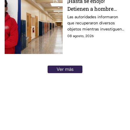
¡Hasta se enojó!
Detienen a hombre
dentro de una
Las autoridades informaron
que recuperaron diversos
secundaria de
objetos mientras investiguen
Guanajuato; así sucedió
las causas del incidente.
08 agosto, 2026
Ver más