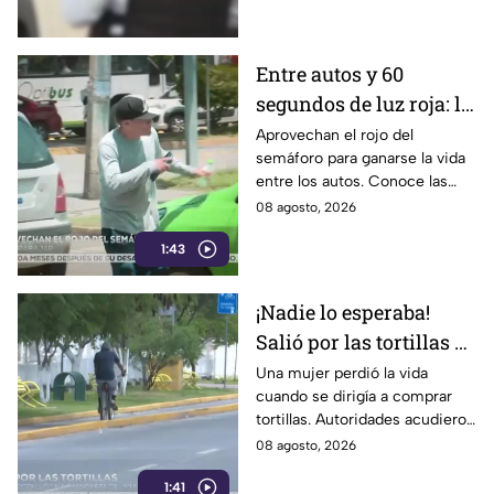
Entre autos y 60
segundos de luz roja: la
historia de quienes
Aprovechan el rojo del
semáforo para ganarse la vida
trabajan en el semáforo
entre los autos. Conoce las
historias, retos y la rutina
08 agosto, 2026
diaria de quienes trabajan en
1:43
las calles.
¡Nadie lo esperaba!
Salió por las tortillas y
nunca regresó tras
Una mujer perdió la vida
cuando se dirigía a comprar
perder la v1da en el
tortillas. Autoridades acudieron
camino
al lugar tras el reporte de
08 agosto, 2026
vecinos. Conoce los detalles
1:41
de la tragedia.