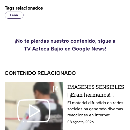
Tags relacionados
León
¡No te pierdas nuestro contenido, sigue a
TV Azteca Bajío en Google News!
CONTENIDO RELACIONADO
IMÁGENES SENSIBLES
| ¡Eran hermanos!
Captan brut4l agresión
El material difundido en redes
sociales ha generado diversas
contra un hombre que
reacciones en internet.
perdió la vid4
08 agosto, 2026