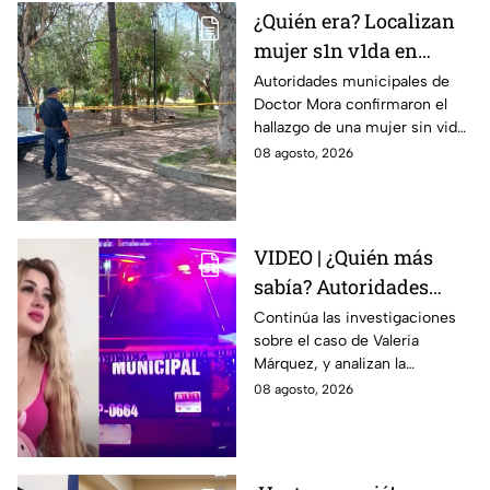
¿Quién era? Localizan
mujer s1n v1da en
pleno centro histórico;
Autoridades municipales de
Doctor Mora confirmaron el
esto se sabe
hallazgo de una mujer sin vida
en la Alameda Municipal.
08 agosto, 2026
VIDEO | ¿Quién más
sabía? Autoridades
investigan a 2 o 3
Continúa las investigaciones
sobre el caso de Valeria
personas más en el
Márquez, y analizan la
caso de Valeria
participación de otras
08 agosto, 2026
Márquez
personas sobre el hecho.