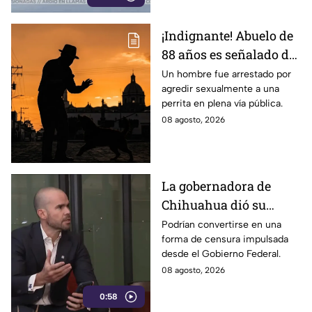
¡Indignante! Abuelo de
88 años es señalado de
4busar de una canina
Un hombre fue arrestado por
agredir sexualmente a una
frente a un parque con
perrita en plena vía pública.
men0res
08 agosto, 2026
La gobernadora de
Chihuahua dió su
postura sobre los
Podrían convertirse en una
forma de censura impulsada
nuevos lineamientos
desde el Gobierno Federal.
que podría afectar la
08 agosto, 2026
libertad de expresión
0:58