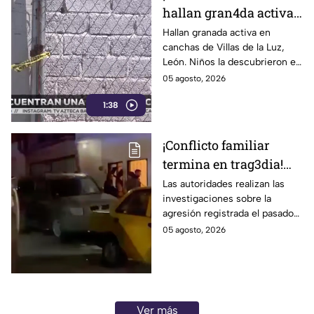
hallan gran4da activa
junto a la portería de
Hallan granada activa en
canchas de Villas de la Luz,
una cancha
León. Niños la descubrieron en
la portería; Autoridades
05 agosto, 2026
aseguraron la zona el 1 de
1:38
agosto.
¡Conflicto familiar
termina en trag3dia!
Extranjero priva de la
Las autoridades realizan las
investigaciones sobre la
vida a sus exsuegros y
agresión registrada el pasado
excuñada: uno era de
martes 4 de agosto.
05 agosto, 2026
Guanajuato
Ver más