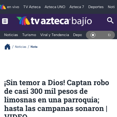
en vivo
TV Azteca
Azteca UNO
Azteca 7
Deportes
Notic
Noticias
Turismo
Viral y Tendencia
Deportes
Espectáculos
En Vivo
Noticias
Nota
¡Sin temor a Dios! Captan robo
de casi 300 mil pesos de
limosnas en una parroquia;
hasta las campanas sonaron |
VIDEO