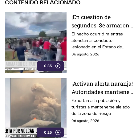
CONTENIDO RELACIONADO
¡En cuestión de
segundos! Se armaron
de pantalones en plena
El hecho ocurrió mientras
atendían al conductor
rapiña
lesionado en el Estado de
México
06 agosto, 2026
0:35
¡Activan alerta naranja!
Autoridades mantienen
monitoreo ante la
Exhortan a la población y
turistas a mantenerse alejado
actividad volcánica
de la zona de riesgo
06 agosto, 2026
0:25