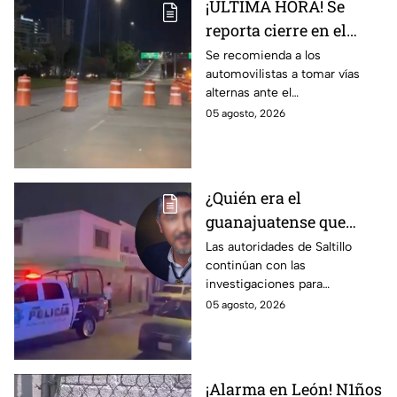
¡ÚLTIMA HORA! Se
reporta cierre en el
Distribuidor Juan
Se recomienda a los
automovilistas a tomar vías
Pablo II en León; esto
alternas ante el
sabemos
congestionamiento que se
05 agosto, 2026
reporta en la zona.
¿Quién era el
guanajuatense que
perdió la vid4 tras una
Las autoridades de Saltillo
continúan con las
riña familiar con un
investigaciones para
extranjero? Esto
esclarecer el caso.
05 agosto, 2026
sabemos
¡Alarma en León! N1ños