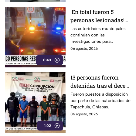
¡En total fueron 5
personas lesionadas!
Esto sabemos sobre el
Las autoridades municipales
continúan con las
estado de salud de los
investigaciones para
afectados en la
esclarecer el hecho.
06 agosto, 2026
Estación Delta en León
0:43
13 personas fueron
detenidas tras el deceso
de un menor; esto
Fueron puestos a disposición
por parte de las autoridades de
sabemos
Tapachula, Chiapas.
06 agosto, 2026
1:02