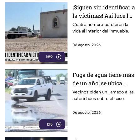
¡Siguen sin identificar a
la víctimas! Así luce la
zona tras una fuerte
Cuatro hombre perdieron la
vida al interior del inmueble.
3xplosión una pensión
en Jalisco
06 agosto, 2026
1:59
Fuga de agua tiene más
de un año; se ubica
rumbo a la salida a
Vecinos piden un llamado a las
autoridades sobre el caso.
Cuerámaro
06 agosto, 2026
1:15