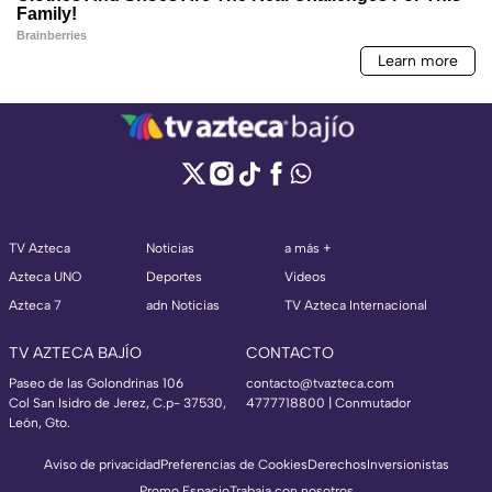
TV Azteca
Noticias
a más +
Azteca UNO
Deportes
Videos
Azteca 7
adn Noticias
TV Azteca Internacional
TV AZTECA BAJÍO
CONTACTO
Paseo de las Golondrinas 106
contacto@tvazteca.com
Col San Isidro de Jerez, C.p- 37530,
4777718800 | Conmutador
León, Gto.
Aviso de privacidad
Preferencias de Cookies
Derechos
Inversionistas
Promo Espacio
Trabaja con nosotros