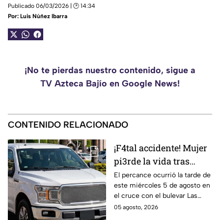
Publicado 06/03/2026 | 🕑 14:34
Por:
Luis Núñez Ibarra
¡No te pierdas nuestro contenido, sigue a
TV Azteca Bajío en Google News!
CONTENIDO RELACIONADO
¡F4tal accidente! Mujer
pi3rde la vida tras
chocar con unidad
El percance ocurrió la tarde de
este miércoles 5 de agosto en
oficial en Guanajuato;
el cruce con el bulevar Las
así sucedió
Torres y la calle Rayón.
05 agosto, 2026