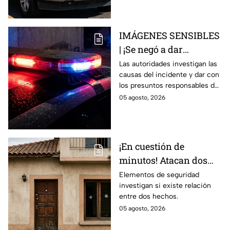
IMÁGENES SENSIBLES
| ¡Se negó a dar
información y termina
Las autoridades investigan las
causas del incidente y dar con
en trag3dia! Así perdió
los presuntos responsables del
la vid4 un velador
hecho.
05 agosto, 2026
mientras laboraba
¡En cuestión de
minutos! Atacan dos
viviendas en distinto
Elementos de seguridad
investigan si existe relación
puntos en Celaya; así
entre dos hechos.
ocurrió
05 agosto, 2026