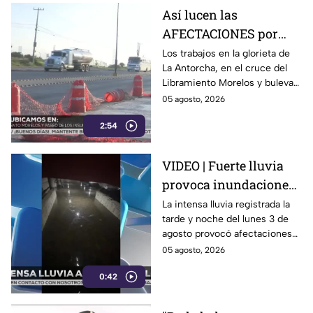
Así lucen las
AFECTACIONES por
obras sobre
Los trabajos en la glorieta de
La Antorcha, en el cruce del
Libramiento Morelos
Libramiento Morelos y bulevar
de León: reabren
Insurgentes en León,
05 agosto, 2026
Insurgentes
Guanajuato, continúan pese a
2:54
la reapertura de la circulación.
VIDEO | Fuerte lluvia
provoca inundaciones
en Celaya; vehículos
La intensa lluvia registrada la
tarde y noche del lunes 3 de
quedan atrapados bajo
agosto provocó afectaciones
el agua
en distintos puntos de Celaya,
05 agosto, 2026
Guanajuato.
0:42