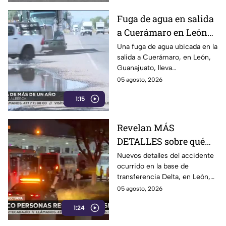
Pachuca.
Fuga de agua en salida
a Cuerámaro en León
cumple un año; parece
Una fuga de agua ubicada en la
salida a Cuerámaro, en León,
alberca
Guanajuato, lleva
aproximadamente un año sin
05 agosto, 2026
ser reparada.
1:15
Revelan MÁS
DETALLES sobre qué
pasó en choque de
Nuevos detalles del accidente
ocurrido en la base de
camiones en León:
transferencia Delta, en León,
chofer quedó GRAVE
revelan que dos unidades del
05 agosto, 2026
transporte público chocaron
1:24
mientras ingresaban a los
andenes.