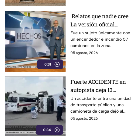
¡Relatos que nadie cree!
La versión oficial
pretende que creamos
Fue un sujeto únicamente con
un encendedor e incendió 57
que fue un solo hombre
camiones en la zona.
en caso de Tamaulipas
05 agosto, 2026
0:31
Fuerte ACCIDENTE en
autopista deja 13
lesionados: transporte
Un accidente entre una unidad
de transporte público y una
público choca contra
camioneta de carga dejó al
camioneta en la
menos 13 personas lesionadas
05 agosto, 2026
México-Pachuca
la tarde del martes 4 de agosto
0:34
en la autopista México-