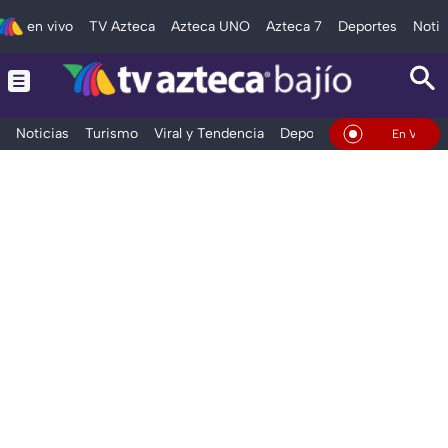
en vivo
TV Azteca
Azteca UNO
Azteca 7
Deportes
Notic
Noticias
Turismo
Viral y Tendencia
Deportes
Espectáculos
En Vivo