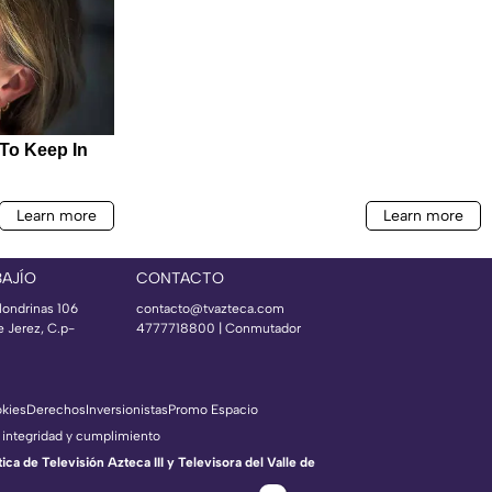
BAJÍO
CONTACTO
londrinas 106
contacto@tvazteca.com
e Jerez, C.p-
4777718800 | Conmutador
okies
Derechos
Inversionistas
Promo Espacio
 integridad y cumplimiento
a de Televisión Azteca III y Televisora del Valle de