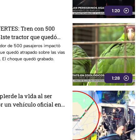
1:20
RTES: Tren con 500
1ste tractor que quedó
s; VIDEO muestra el choque
edor de 500 pasajeros impactó
que quedó atrapado sobre las vías
a. El choque quedó grabado.
1:28
p1erde la v1da al ser
r un vehículo oficial en
Rincón