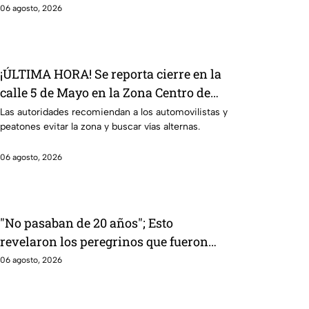
06 agosto, 2026
¡ÚLTIMA HORA! Se reporta cierre en la
calle 5 de Mayo en la Zona Centro de
León; ¿qué sucedió?
Las autoridades recomiendan a los automovilistas y
peatones evitar la zona y buscar vías alternas.
06 agosto, 2026
"No pasaban de 20 años"; Esto
revelaron los peregrinos que fueron
asaltados por hombres arm4dos en
06 agosto, 2026
Irapuato