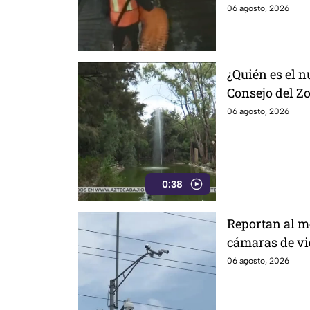
06 agosto, 2026
¿Quién es el n
Consejo del Z
los problemas
06 agosto, 2026
0:38
Reportan al me
cámaras de vi
aseguran que e
06 agosto, 2026