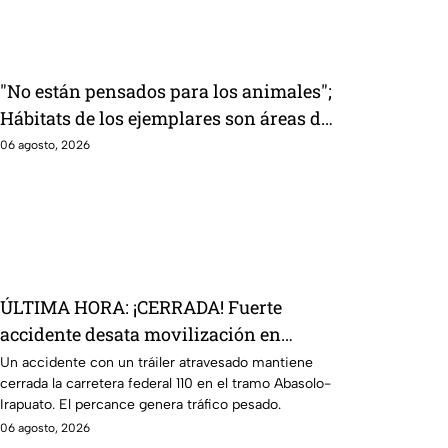
"No están pensados para los animales";
Hábitats de los ejemplares son áreas de
oportunidad en Zoológico de León
06 agosto, 2026
ÚLTIMA HORA: ¡CERRADA! Fuerte
accidente desata movilización en
carretera de Guanajuato HOY jueves: así
Un accidente con un tráiler atravesado mantiene
cerrada la carretera federal 110 en el tramo Abasolo-
ocurrió
Irapuato. El percance genera tráfico pesado.
06 agosto, 2026