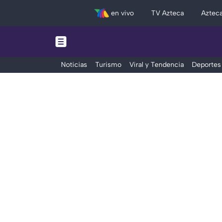
en vivo
TV Azteca
Aztec
Noticias
Turismo
Viral y Tendencia
Deportes