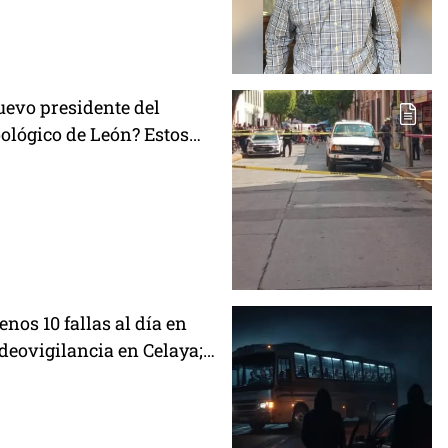
uevo presidente del
oológico de León? Estos
 que enfrenta el complejo
nos 10 fallas al día en
deovigilancia en Celaya;
s por la 'naturaleza'