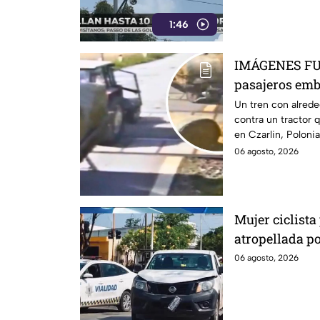
1:46
IMÁGENES FUE
pasajeros emb
sobre las vía
Un tren con alred
contra un tractor 
en Czarlin, Poloni
06 agosto, 2026
Mujer ciclista 
atropellada po
Purísima del 
06 agosto, 2026