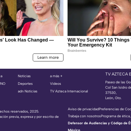
TV AZTECA 
ca
Noticias
a más +
Paseo de las Go
UNO
Deportes
Videos
Col San Isidro d
adn Noticias
TV Azteca Internacional
37530,
León, Gto.
Aviso de privacidad
Preferencias de Co
erechos reservados, 2025.
Trabaja con nosotros
Programa de ética,
ación previa, expresa y por escrito de
Defensor de Audiencias y Código de Étic
México