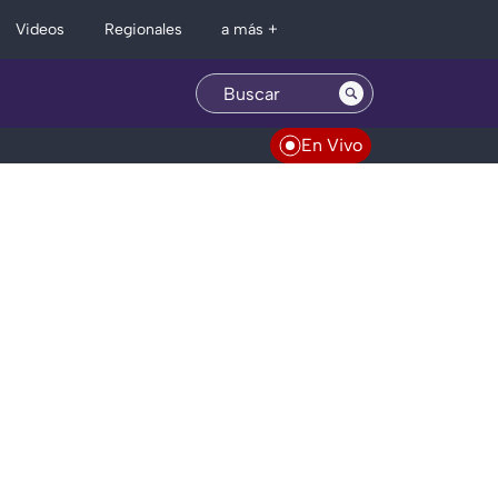
Regionales
Videos
a más +
En Vivo