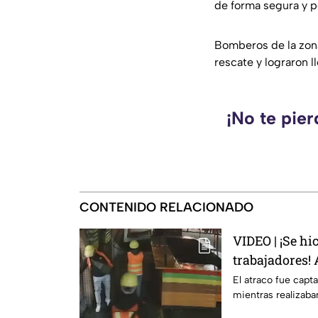
de forma segura y p
Bomberos de la zona
rescate y lograron l
¡No te pie
CONTENIDO RELACIONADO
VIDEO | ¡Se hi
trabajadores!
sustraen dine
El atraco fue capt
mientras realizab
pertenencias 