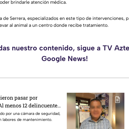
oder brindarle atención médica.
 de Serrera, especializados en este tipo de intervenciones, pa
levar al animal a un centro donde recibe tratamiento.
rdas nuestro contenido, sigue a TV Azte
Google News!
cieron pasar por
 Al menos 12 delincuentes
ro y diversas
ado por una cámara de seguridad,
an labores de mantenimiento.
de un establecimiento