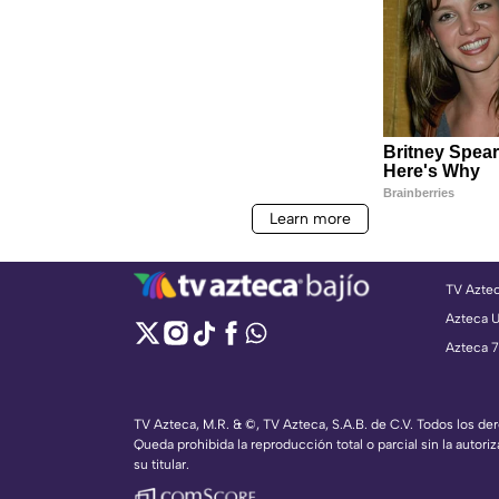
TV Azte
Azteca 
Azteca 7
TV Azteca, M.R. & ©, TV Azteca, S.A.B. de C.V. Todos los d
Queda prohibida la reproducción total o parcial sin la autoriz
su titular.