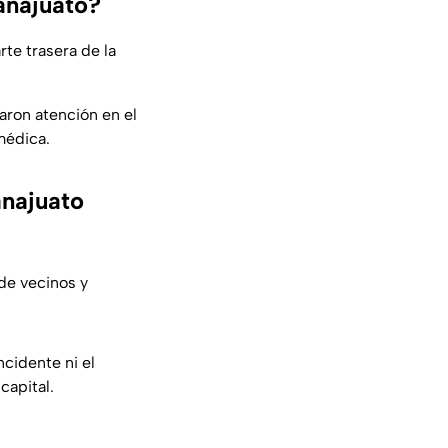
anajuato?
rte trasera de la
aron atención en el
 médica.
anajuato
de vecinos y
cidente ni el
capital.