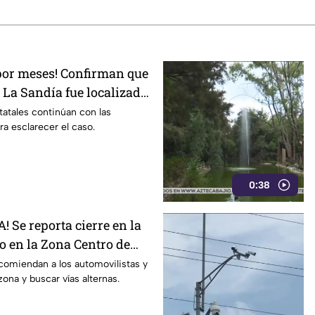
por meses! Confirman que
 La Sandía fue localizado
tatales continúan con las
ra esclarecer el caso.
0:38
 Se reporta cierre en la
o en la Zona Centro de
cedió?
comiendan a los automovilistas y
zona y buscar vías alternas.