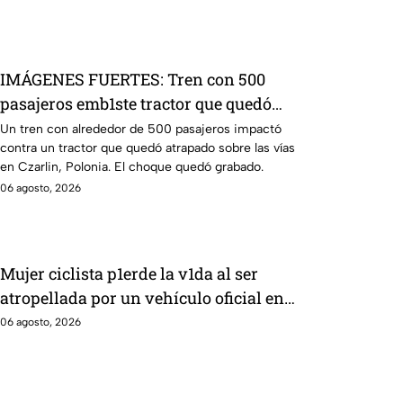
IMÁGENES FUERTES: Tren con 500
pasajeros emb1ste tractor que quedó
sobre las vías; VIDEO muestra el choque
Un tren con alrededor de 500 pasajeros impactó
contra un tractor que quedó atrapado sobre las vías
en Czarlin, Polonia. El choque quedó grabado.
06 agosto, 2026
Mujer ciclista p1erde la v1da al ser
atropellada por un vehículo oficial en
Purísima del Rincón
06 agosto, 2026