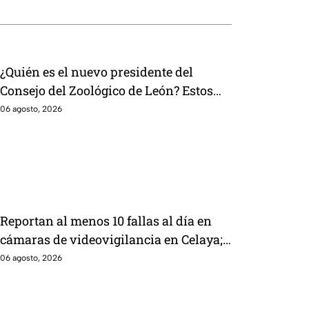
¿Quién es el nuevo presidente del
Consejo del Zoológico de León? Estos
los problemas que enfrenta el complejo
06 agosto, 2026
Reportan al menos 10 fallas al día en
cámaras de videovigilancia en Celaya;
aseguran que es por la 'naturaleza'
06 agosto, 2026