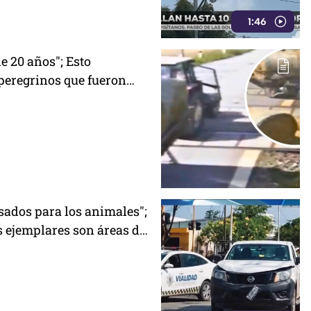
1:46
e 20 años"; Esto
 peregrinos que fueron
r hombres arm4dos en
sados para los animales";
s ejemplares son áreas de
n Zoológico de León