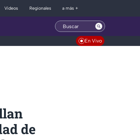
Regionales
Videos
a más +
En Vivo
llan
dad de