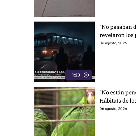
"No pasaban d
revelaron los
asaltados po
06 agosto, 2026
Irapuato
1:20
"No están pen
Hábitats de lo
oportunidad e
06 agosto, 2026