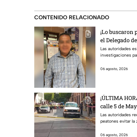
CONTENIDO RELACIONADO
¡Lo buscaron 
el Delegado de
sin vid4
Las autoridades es
investigaciones pa
06 agosto, 2026
¡ÚLTIMA HORA!
calle 5 de May
León; ¿qué su
Las autoridades re
peatones evitar la 
06 agosto, 2026