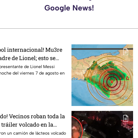
Google News!
tbol internacional! Mu3re
dre de Lionel; esto se
presentante de Lionel Messi
a noche del viernes 7 de agosto en
odo! Vecinos roban toda la
tráiler volcado en la
rapuato
ron un camión de lácteos volcado