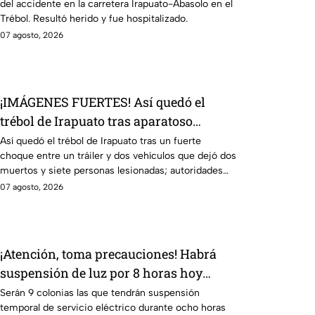
del accidente en la carretera Irapuato-Abasolo en el
Trébol. Resultó herido y fue hospitalizado.
07 agosto, 2026
¡IMÁGENES FUERTES! Así quedó el
trébol de Irapuato tras aparatoso
choque; hay mu3rtos y lesionados
Así quedó el trébol de Irapuato tras un fuerte
choque entre un tráiler y dos vehículos que dejó dos
muertos y siete personas lesionadas; autoridades
siguen en la zona
07 agosto, 2026
¡Atención, toma precauciones! Habrá
suspensión de luz por 8 horas hoy
viernes 7 y mañana sábado 8 de agosto
Serán 9 colonias las que tendrán suspensión
temporal de servicio eléctrico durante ocho horas
en 9 sitios