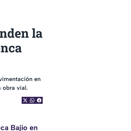
enden la
enca
avimentación en
 obra vial.
ca Bajío en