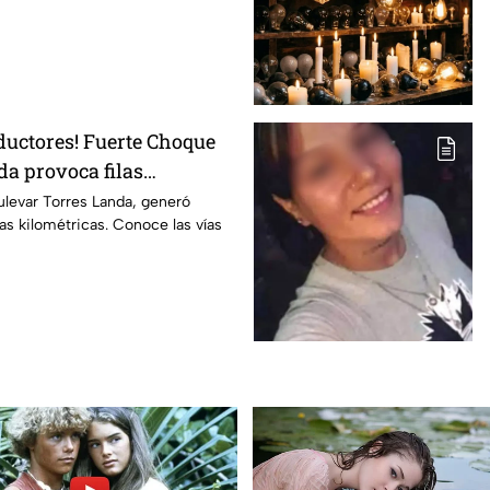
ductores! Fuerte Choque
da provoca filas
 esta altura
ulevar Torres Landa, generó
ilas kilométricas. Conoce las vías