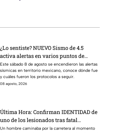
¿Lo sentiste? NUEVO Sismo de 4.5
activa alertas en varios puntos de
México durante la madrugada de hoy
Este sábado 8 de agosto se encendieron las alertas
sísmicas en territorio mexicano, conoce dónde fue
sábado
y cuáles fueron los protocolos a seguir.
08 agosto, 2026
Última Hora: Confirman IDENTIDAD de
uno de los lesionados tras fatal
accid3nte en Irapuato
Un hombre caminaba por la carretera al momento