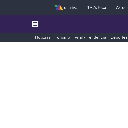
en vivo
TV Azteca
Aztec
Noticias
Turismo
Viral y Tendencia
Deportes