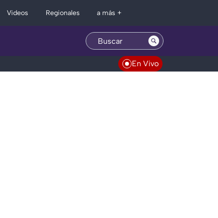
Regionales
Videos
a más +
En Vivo