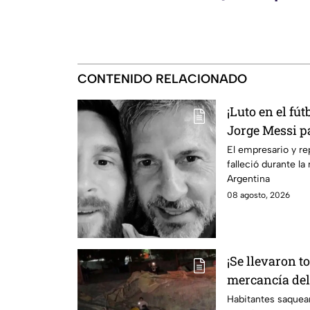
CONTENIDO RELACIONADO
¡Luto en el fú
Jorge Messi pa
sabe
El empresario y re
falleció durante l
Argentina
08 agosto, 2026
¡Se llevaron t
mercancía del 
carretera de I
Habitantes saquea