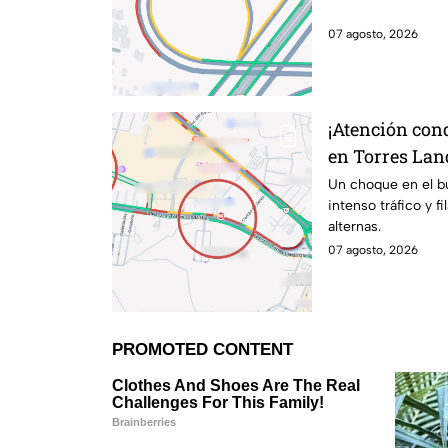
07 agosto, 2026
¡Atención con
en Torres Lan
kilométricas a
Un choque en el b
intenso tráfico y f
alternas.
07 agosto, 2026