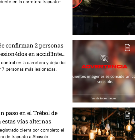
idente en la carretera Irapuato-
 Se confirman 2 personas
 lesion4dos en accid3nte
rapuato; esto se sabe
l control en la carretera y deja dos
y 7 personas más lesionadas.
Sin paso en el Trébol de
 estas vías alternas
egistrado cierra por completo el
era de Irapuato a Abasolo