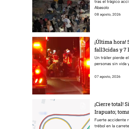
tras el trágico acc
Abasolo
08 agosto, 2026
¡Última hora!
fall3cidas y 7
carretero en I
Un tráiler pierde e
personas sin vida 
07 agosto, 2026
¡Cierre total! 
Irapuato; toma
Fuerte accidente r
trébol en la carret