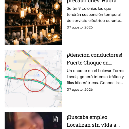
precauciones! Habrá
suspensión de luz por 8
Serán 9 colonias las que
tendrán suspensión temporal
horas hoy viernes 7 y
de servicio eléctrico durante
mañana sábado 8 de
ocho horas este viernes 7 y
07 agosto, 2026
agosto en 9 sitios
sábado 8 de agosto.
¡Atención conductores!
Fuerte Choque en
Torres Landa provoca
Un choque en el bulevar Torres
Landa, generó intenso tráfico y
filas kilométricas a esta
filas kilométricas. Conoce las
altura
vías alternas.
07 agosto, 2026
¡Buscaba empleo!
Localizan s1n v1da a