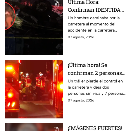
Última Hora:
Confirman IDENTIDAD
de uno de los
Un hombre caminaba por la
carretera al momento del
lesionados tras fatal
accidente en la carretera
accid3nte en Irapuato
Irapuato-Abasolo en el Trébol.
07 agosto, 2026
Resultó herido y fue
hospitalizado.
¡Última hora! Se
confirman 2 personas
fall3cidas y 7
Un tráiler pierde el control en
la carretera y deja dos
lesion4dos en
personas sin vida y 7 personas
accid3nte carretero en
más lesionadas.
07 agosto, 2026
Irapuato; esto se sabe
¡IMÁGENES FUERTES!