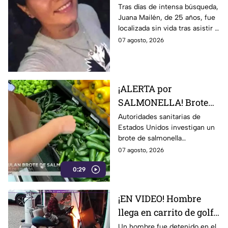
joven de 25 años que
Tras días de intensa búsqueda,
Juana Mailén, de 25 años, fue
acudió a entrevista de
localizada sin vida tras asistir a
trabajo falsa
una supuesta oferta laboral en
07 agosto, 2026
un balneario.
¡ALERTA por
SALMONELLA! Brote
ligado a CHILES
Autoridades sanitarias de
Estados Unidos investigan un
jalapeños ya afecta a 27
brote de salmonella
estados
relacionado con chiles
07 agosto, 2026
jalapeños producidos en
0:29
Sinaloa.
¡EN VIDEO! Hombre
llega en carrito de golf
con un perro y termina
Un hombre fue detenido en el