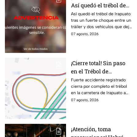
Así quedó el trébol de
Irapuato tras aparatoso
Así quedó el trébol de Irapuato
tras un fuerte choque entre un
choque; hay mu3rtos y
tráiler y dos vehículos que dejó
lesionados
dos muertos y siete personas
07 agosto, 2026
lesionadas; autoridades siguen
en la zona
¡Cierre total! Sin paso
en el Trébol de
Irapuato; toma estas
Fuerte accidente registrado
cierra por completo el trébol
vías alternas
en la carretera de Irapuato a
Abasolo
07 agosto, 2026
¡Atención, toma