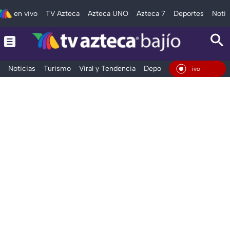
en vivo
TV Azteca
Azteca UNO
Azteca 7
Deportes
Notic
Noticias
Turismo
Viral y Tendencia
Deportes
Espectáculos
En Vivo