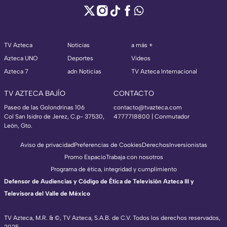
TV Azteca
Noticias
a más +
Azteca UNO
Deportes
Videos
Azteca 7
adn Noticias
TV Azteca Internacional
TV AZTECA BAJÍO
CONTACTO
Paseo de las Golondrinas 106
contacto@tvazteca.com
Col San Isidro de Jerez, C.p- 37530,
4777718800 | Conmutador
León, Gto.
Aviso de privacidad
Preferencias de Cookies
Derechos
Inversionistas
Promo Espacio
Trabaja con nosotros
Programa de ética, integridad y cumplimiento
Defensor de Audiencias y Código de Ética de Televisión Azteca III y
Televisora del Valle de México
TV Azteca, M.R. & ©, TV Azteca, S.A.B. de C.V. Todos los derechos reservados,