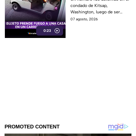
condado de Kitsap,
DESATANDO inc3ndio
Washington, luego de ser
en una casa
señalado como presunto
07 agosto, 2026
responsable de iniciar un
0:23
incendio en el garaje de una
vivienda.