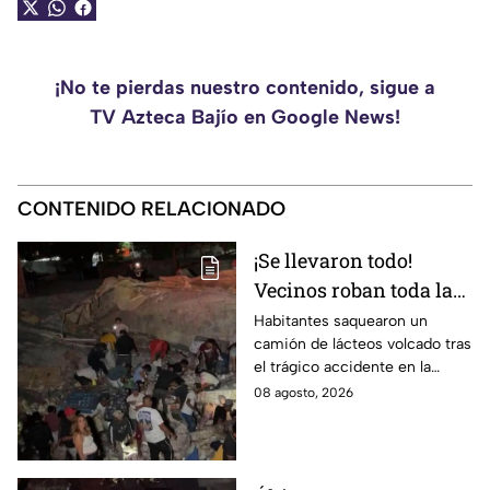
¡No te pierdas nuestro contenido, sigue a
TV Azteca Bajío en Google News!
CONTENIDO RELACIONADO
¡Se llevaron todo!
Vecinos roban toda la
mercancía del tráiler
Habitantes saquearon un
camión de lácteos volcado tras
volcado en la carretera
el trágico accidente en la
de Irapuato
carretera Irapuato-Abasolo
08 agosto, 2026