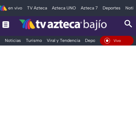
en vivo
TV Azteca
Azteca UNO
Azteca 7
Deportes
Notic
Noticias
Turismo
Viral y Tendencia
Deportes
Espectáculos
En Vivo