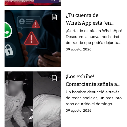
¿Tu cuenta de
WhatsApp está “en
revisión”? Este mensaje
¡Alerta de estafa en WhatsApp!
Descubre la nueva modalidad
podría dejarte
de fraude que podría dejar tu
vulnerable ante
cuenta vulnerable. ¡No te
09 agosto, 2026
ESTAFAS si no tienes
pierdas los detalles!
cuidado
¡Los exhibe!
Comerciante señala a
dos hombres de un
Un hombre denunció a través
de redes sociales, un presunto
presunto robo a un
robo ocurrido el domingo.
negocio en León
09 agosto, 2026