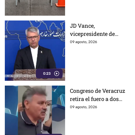
JD Vance,
vicepresidente de
Estados Unidos,
09 agosto, 2026
aseguran que el
gobierno de Irán busca
que la gu3rra continúe
0:23
Congreso de Veracruz
retira el fuero a dos
alcaldes; revelan
09 agosto, 2026
cuáles fueron las
razones