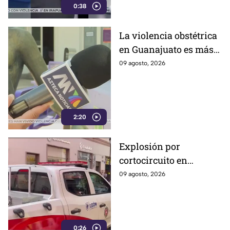
0:38
La violencia obstétrica
en Guanajuato es más
común de lo que cree y
09 agosto, 2026
casi nadie habla ella;
así es como la ejercen
2:20
Explosión por
cortocircuito en
registro subterráneo
09 agosto, 2026
paraliza a los
ciudadanos en el
Centro de León (VIDEO)
0:26