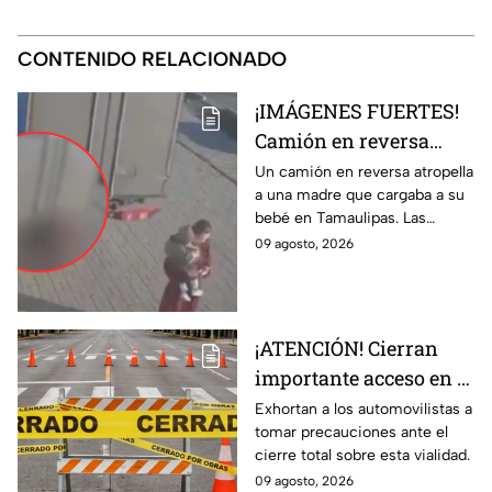
CONTENIDO RELACIONADO
¡IMÁGENES FUERTES!
Camión en reversa
ATR0PELLA a madre
Un camión en reversa atropella
a una madre que cargaba a su
que cargaba a su BEBÉ
bebé en Tamaulipas. Las
y les pasa por encima;
fuertes imágenes captadas por
09 agosto, 2026
así ocurrió
una cámara de vigilancia.
¡ATENCIÓN! Cierran
importante acceso en el
Eje Metropolitano en
Exhortan a los automovilistas a
tomar precauciones ante el
León; ¿cuál es el
cierre total sobre esta vialidad.
motivo?
09 agosto, 2026