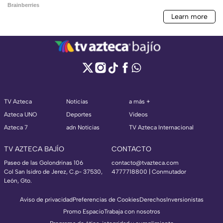
TV Azteca
Noticias
a más +
Azteca UNO
Deportes
Videos
Azteca 7
adn Noticias
TV Azteca Internacional
TV AZTECA BAJÍO
CONTACTO
Paseo de las Golondrinas 106
contacto@tvazteca.com
Col San Isidro de Jerez, C.p- 37530,
4777718800 | Conmutador
León, Gto.
Aviso de privacidad
Preferencias de Cookies
Derechos
Inversionistas
Promo Espacio
Trabaja con nosotros