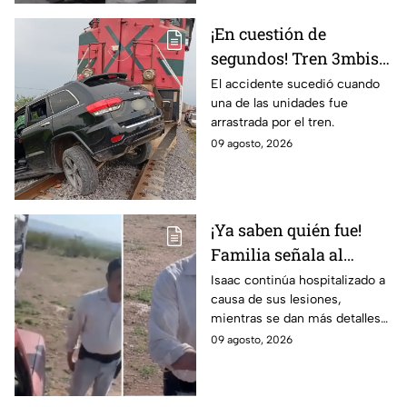
¡En cuestión de
segundos! Tren 3mbiste
una camioneta en
El accidente sucedió cuando
una de las unidades fue
Guanajuato; este fue el
arrastrada por el tren.
saldo de las víct1mas
09 agosto, 2026
¡Ya saben quién fue!
Familia señala al
presunto responsable
Isaac continúa hospitalizado a
causa de sus lesiones,
de at4car a padre e hijo
mientras se dan más detalles
sobre el caso.
09 agosto, 2026