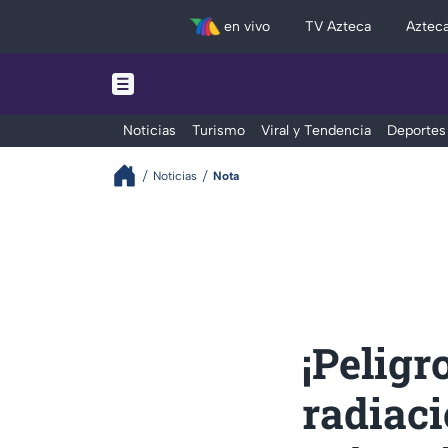
en vivo
TV Azteca
Aztec
Noticias
Turismo
Viral y Tendencia
Deportes
Noticias
Nota
¡Peligr
radiac