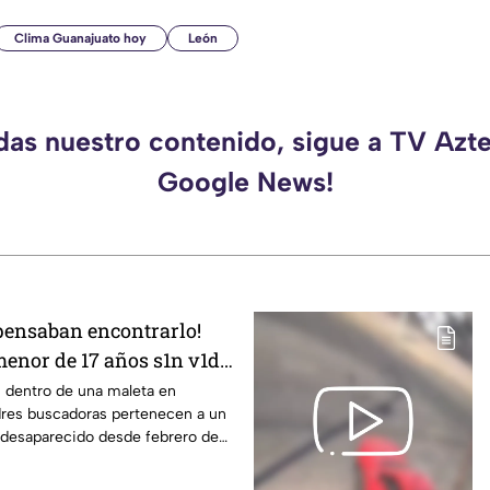
Clima Guanajuato hoy
León
rdas nuestro contenido, sigue a TV Azte
Google News!
pensaban encontrarlo!
menor de 17 años s1n v1da
 maleta
s dentro de una maleta en
dres buscadoras pertenecen a un
 desaparecido desde febrero de