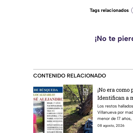
Tags relacionados
¡No te pie
CONTENIDO RELACIONADO
¡No era como 
Identifican a 
dentro de una
Los restos hallado
Villanueva por ma
menor de 17 años,
2026.
08 agosto, 2026