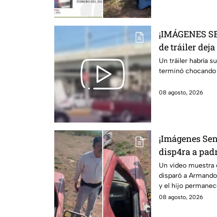
¡IMÁGENES SE
de tráiler dej
Aguascaliente
Un tráiler habría s
terminó chocando c
08 agosto, 2026
¡Imágenes Sen
disp4ra a padr
y queda docu
Un video muestra
disparó a Armando
y el hijo permanec
08 agosto, 2026