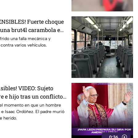
NSIBLES! Fuerte choque
a una brut4l carambola en
s
ufrido una falla mecánica y
ontra varios vehículos.
sibles! VIDEO: Sujeto
e e hijo tras un conflicto
mentado
 el momento en que un hombre
 e Isaac Ordóñez. El padre murió
e herido.
0:36