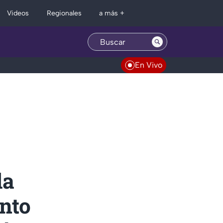
Regionales
Videos
a más +
En Vivo
la
nto