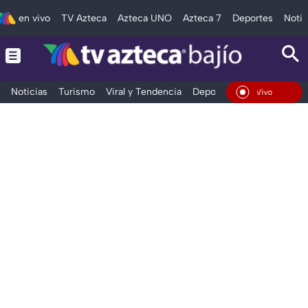
en vivo
TV Azteca
Azteca UNO
Azteca 7
Deportes
Notic
Noticias
Turismo
Viral y Tendencia
Deportes
Espectáculos
En Vivo