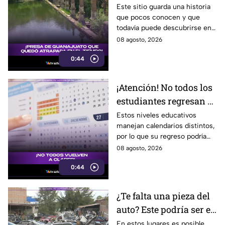
haberse quedado
Este sitio guarda una historia
que pocos conocen y que
atrapada en el tiempo;
todavía puede descubrirse en
¿cuál es?
Guanajuato.
08 agosto, 2026
0:44
¡Atención! No todos los
estudiantes regresan a
clases; este es el
Estos niveles educativos
manejan calendarios distintos,
calendario escolar
por lo que su regreso podría
2026-2027; ¿afectará a
ser antes o después.
08 agosto, 2026
Guanajuato?
0:44
¿Te falta una pieza del
auto? Este podría ser el
lugar ideal para los
En estos lugares es posible