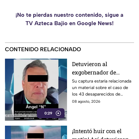
¡No te pierdas nuestro contenido, sigue a
TV Azteca Bajío en Google News!
CONTENIDO RELACIONADO
Detuvieron al
exgobernador de
Guerrero, Ángel
Su captura estaría relacionada
un material sobre el caso de
Aguirre Rivero
los 43 desaparecidos de
Ayotzinapa
08 agosto, 2026
0:29
¡Intentó huir con el