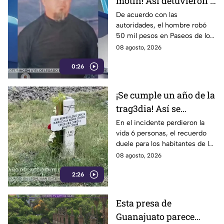
motín! Así detuvieron a
un presunto
De acuerdo con las
autoridades, el hombre robó
responsable de asaltar
50 mil pesos en Paseos de los
a su víctima en León
Insurgentes
08 agosto, 2026
0:26
¡Se cumple un año de la
trag3dia! Así se
recuerda el fuerte
En el incidente perdieron la
vida 6 personas, el recuerdo
accidente de un tren en
duele para los habitantes de la
Irapuato
localidad.
08 agosto, 2026
2:26
Esta presa de
Guanajuato parece