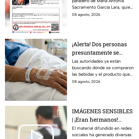
paradero de María Antonia
Campo Medina,
Sacramento García Lara, quien
desaparecida en
fue vista por última vez el 4 de
08 agosto, 2026
Guanajuato
agosto.
¡Alerta! Dos personas
presuntamente se
encuentran delicadas
Las autoridades ya están
buscando dónde se compraron
por ingerir bebidas
las bebidas y el producto que
alcohólicas
causó la intoxicación.
08 agosto, 2026
adulteradas en Celaya:
esto sabemos
IMÁGENES SENSIBLES
| ¡Eran hermanos!
Captan brut4l agresión
El material difundido en redes
sociales ha generado diversas
contra un hombre que