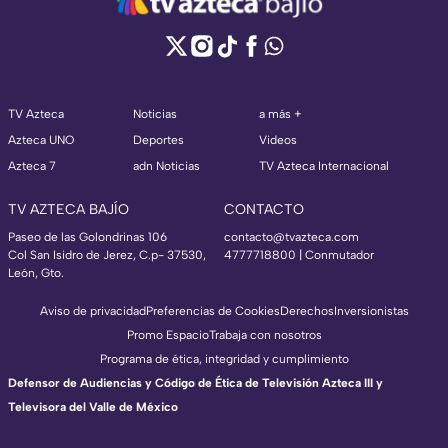
TV Azteca
Noticias
a más +
Azteca UNO
Deportes
Videos
Azteca 7
adn Noticias
TV Azteca Internacional
TV AZTECA BAJÍO
CONTACTO
Paseo de las Golondrinas 106
contacto@tvazteca.com
Col San Isidro de Jerez, C.p- 37530,
4777718800 | Conmutador
León, Gto.
Aviso de privacidad
Preferencias de Cookies
Derechos
Inversionistas
Promo Espacio
Trabaja con nosotros
Programa de ética, integridad y cumplimiento
Defensor de Audiencias y Código de Ética de Televisión Azteca III y
Televisora del Valle de México