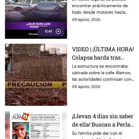
encontrar prácticamente de
automovilistas
todo: desde motores hasta
transmisores.
08 agosto, 2026
0:41
VIDEO | ¡ÚLTIMA HORA!
Colapsa barda tras
intensa lluvia en León;
La estructura se encontraba
ubicada sobre la calle Álamos,
¿hay personas
las autoridades continúan con
lesionadas?
las investigaciones.
08 agosto, 2026
¡Llevan 4 días sin saber
de ella! Buscan a Perla
Alejandra Martín del
Su familia pide dar con el