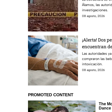
Álamos, las autori
investigaciones.
08 agosto, 2026
¡Alerta! Dos 
encuentran de
bebidas alcoh
Las autoridades y
compraron las bebi
Celaya: esto 
intoxicación.
08 agosto, 2026