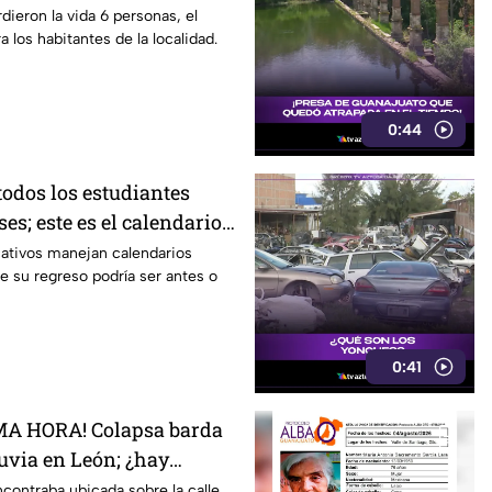
dieron la vida 6 personas, el
 los habitantes de la localidad.
0:44
todos los estudiantes
ses; este es el calendario
027; ¿afectará a
cativos manejan calendarios
ue su regreso podría ser antes o
0:41
MA HORA! Colapsa barda
luvia en León; ¿hay
onadas?
ncontraba ubicada sobre la calle