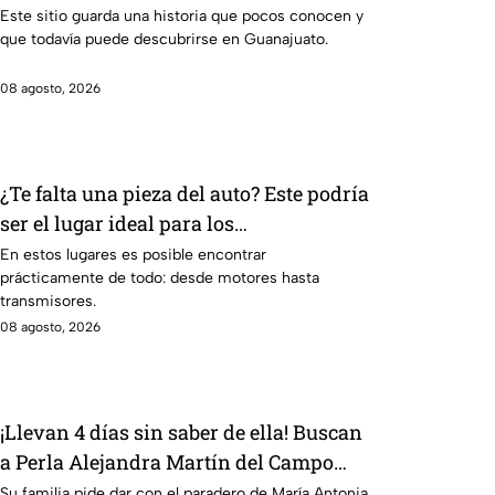
¿cuál es?
Este sitio guarda una historia que pocos conocen y
que todavía puede descubrirse en Guanajuato.
08 agosto, 2026
¿Te falta una pieza del auto? Este podría
ser el lugar ideal para los
automovilistas
En estos lugares es posible encontrar
prácticamente de todo: desde motores hasta
transmisores.
08 agosto, 2026
¡Llevan 4 días sin saber de ella! Buscan
a Perla Alejandra Martín del Campo
Medina, desaparecida en Guanajuato
Su familia pide dar con el paradero de María Antonia