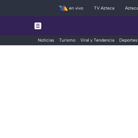
en vivo
TV Azteca
Aztec
Noticias
Turismo
Viral y Tendencia
Deportes