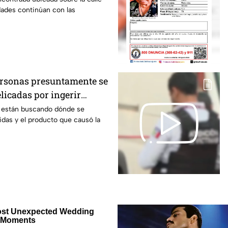
dades continúan con las
personas presuntamente se
licadas por ingerir
ólicas adulteradas en
a están buscando dónde se
das y el producto que causó la
sabemos