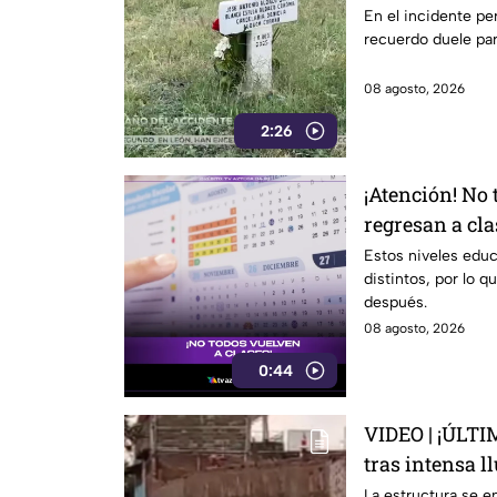
en Irapuato
En el incidente per
recuerdo duele para
08 agosto, 2026
2:26
¡Atención! No 
regresan a cla
escolar 2026-2
Estos niveles edu
distintos, por lo q
Guanajuato?
después.
08 agosto, 2026
0:44
VIDEO | ¡ÚLTI
tras intensa l
personas lesi
La estructura se e