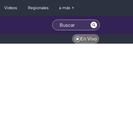
Regionales
Videos
a más +
En Vivo