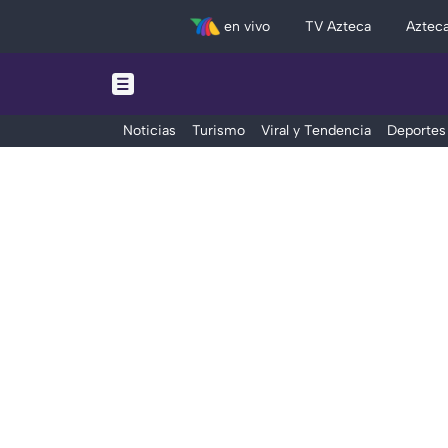
en vivo
TV Azteca
Aztec
Noticias
Turismo
Viral y Tendencia
Deportes