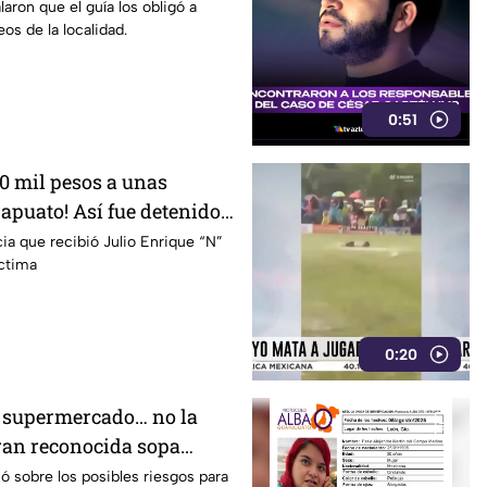
pital
aron que el guía los obligó a
os de la localidad.
0:51
0 mil pesos a unas
apuato! Así fue detenido
esponsable
cia que recibió Julio Enrique “N”
íctima
0:20
el supermercado… no la
ran reconocida sopa
or riesgo en uno de sus
 sobre los posibles riesgos para