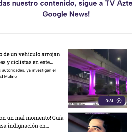
rdas nuestro contenido, sigue a TV Azte
Google News!
o de un vehículo arrojan
es y ciclistas en este
n
 autoridades, ya investigan el
 El Molino
0:31
ron un mal momento! Guía
ausa indignación en