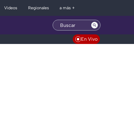
Regionales
Videos
a más +
En Vivo