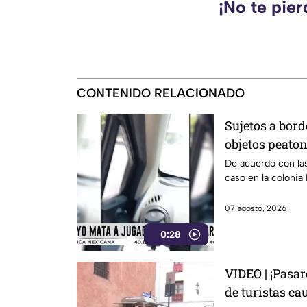
¡No te pie
CONTENIDO RELACIONADO
Sujetos a bord
objetos peaton
punto en Leó
De acuerdo con las
caso en la colonia
07 agosto, 2026
0:28
VIDEO | ¡Pasa
de turistas c