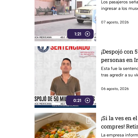
Guanajuato Ca
Los pasajeros señal
ingresar a los muse
07 agosto, 2026
1:21
¡Despojó con 5
personas en Ir
el presunto r
Esta fue la senten
tras agredir a su v
06 agosto, 2026
0:21
¡Si la ves en 
compres! Reti
instantánea p
La empresa informó