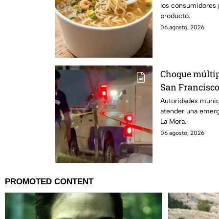
los consumidores p
ingredientes
producto.
06 agosto, 2026
Choque múltip
San Francisco
persona sin v
Autoridades munici
atender una emerg
La Mora.
06 agosto, 2026