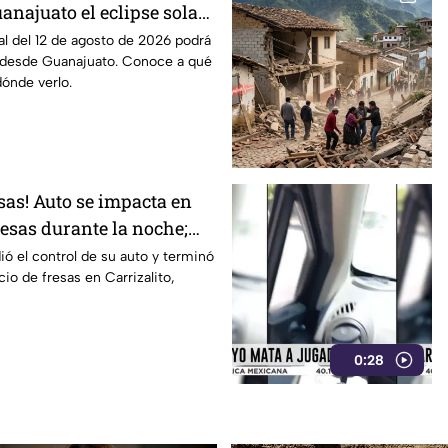
anajuato el eclipse solar
 agosto de 2026
tal del 12 de agosto de 2026 podrá
 desde Guanajuato. Conoce a qué
dónde verlo.
esas! Auto se impacta en
esas durante la noche;
ó el control de su auto y terminó
io de fresas en Carrizalito,
0:28