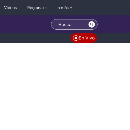
Regionales
Videos
a más +
En Vivo