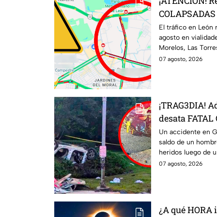
¡ATENCIÓN! R
COLAPSADAS en
y San Juan Bo
El tráfico en León
agosto en vialidade
agosto ¿Qué p
Morelos, Las Torr
congestionamient
07 agosto, 2026
¡TRAG3DIA! Ad
desata FATAL
reportan un m
Un accidente en G
saldo de un hombr
heridos
heridos luego de u
07 agosto, 2026
¿A qué HORA i