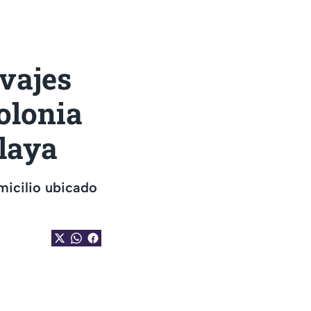
vajes
colonia
elaya
micilio ubicado