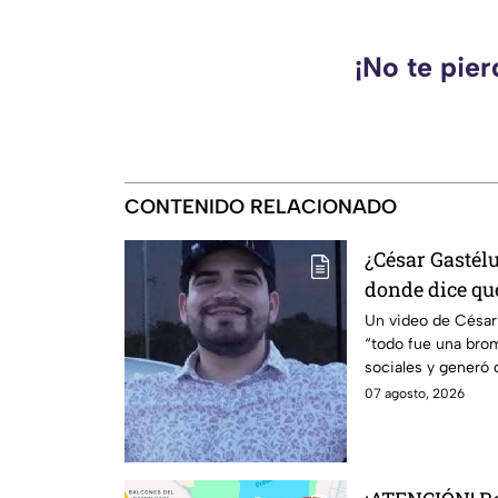
¡No te pie
CONTENIDO RELACIONADO
¿César Gastél
donde dice qu
VIRALIZA en r
Un video de Césa
“todo fue una brom
sociales y generó 
07 agosto, 2026