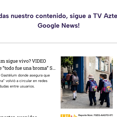
rdas nuestro contenido, sigue a TV Azte
Google News!
um sigue vivo? VIDEO
e “todo fue una broma” SE
edes; esto se sabe
r Gastélum donde asegura que
a” volvió a circular en redes
dudas entre usuarios.