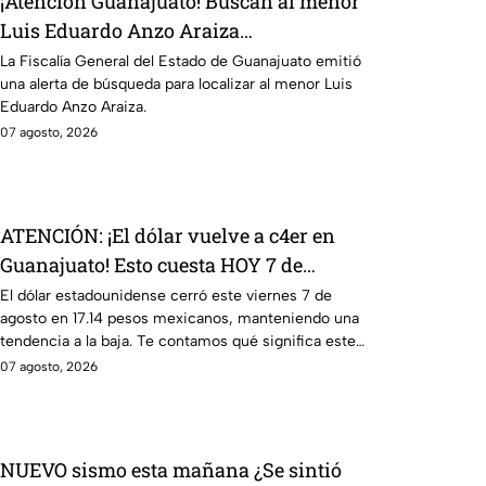
¡Atención Guanajuato! Buscan al menor
Luis Eduardo Anzo Araiza
desaparecido en San Felipe
La Fiscalía General del Estado de Guanajuato emitió
una alerta de búsqueda para localizar al menor Luis
Eduardo Anzo Araiza.
07 agosto, 2026
ATENCIÓN: ¡El dólar vuelve a c4er en
Guanajuato! Esto cuesta HOY 7 de
agosto: ¿conviene comprar?
El dólar estadounidense cerró este viernes 7 de
agosto en 17.14 pesos mexicanos, manteniendo una
tendencia a la baja. Te contamos qué significa este
movimiento.
07 agosto, 2026
NUEVO sismo esta mañana ¿Se sintió