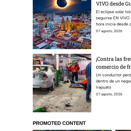
VIVO desde Gu
total del 12 de
El eclipse solar to
seguirse EN VIVO
hora inicia desde 
07 agosto, 2026
¡Contra las fr
comercio de fr
esto sabemos
Un conductor perdi
dentro de un negoc
Irapuato
07 agosto, 2026