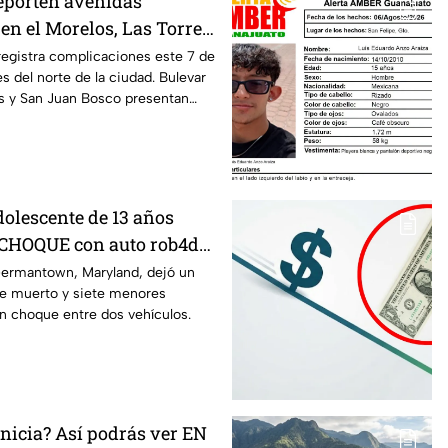
eporten avenidas
 el Morelos, Las Torres
sco, en León HOY 7 de
 registra complicaciones este 7 de
s del norte de la ciudad. Bulevar
asó?
es y San Juan Bosco presentan
o.
olescente de 13 años
 CHOQUE con auto rob4do:
u3rto y siete menores
ermantown, Maryland, dejó un
e muerto y siete menores
n choque entre dos vehículos.
nicia? Así podrás ver EN