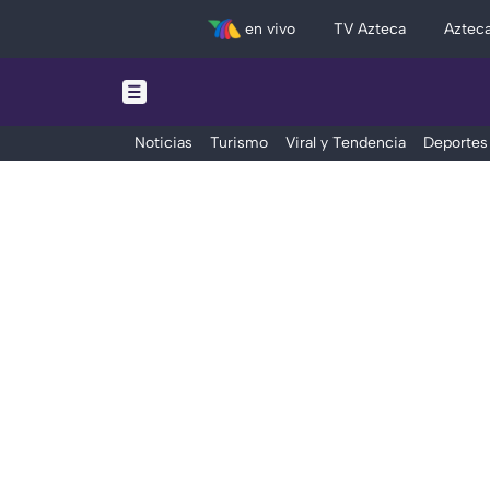
en vivo
TV Azteca
Aztec
Noticias
Turismo
Viral y Tendencia
Deportes