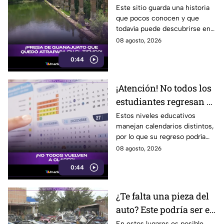
haberse quedado
Este sitio guarda una historia
que pocos conocen y que
atrapada en el tiempo;
todavía puede descubrirse en
¿cuál es?
Guanajuato.
08 agosto, 2026
0:44
¡Atención! No todos los
estudiantes regresan a
clases; este es el
Estos niveles educativos
manejan calendarios distintos,
calendario escolar
por lo que su regreso podría
2026-2027; ¿afectará a
ser antes o después.
08 agosto, 2026
Guanajuato?
0:44
¿Te falta una pieza del
auto? Este podría ser el
lugar ideal para los
En estos lugares es posible