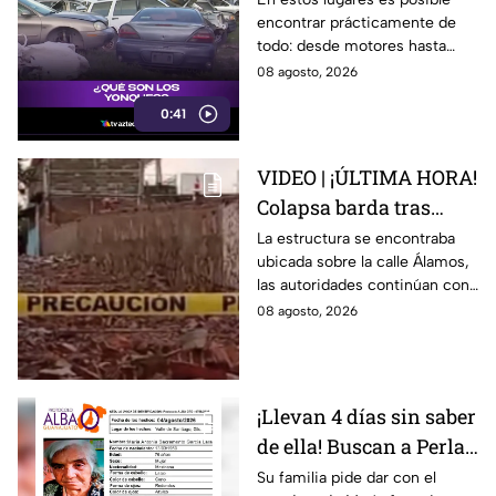
encontrar prácticamente de
automovilistas
todo: desde motores hasta
transmisores.
08 agosto, 2026
0:41
VIDEO | ¡ÚLTIMA HORA!
Colapsa barda tras
intensa lluvia en León;
La estructura se encontraba
ubicada sobre la calle Álamos,
¿hay personas
las autoridades continúan con
lesionadas?
las investigaciones.
08 agosto, 2026
¡Llevan 4 días sin saber
de ella! Buscan a Perla
Alejandra Martín del
Su familia pide dar con el