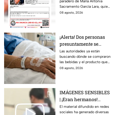
paradero de María Antonia
Campo Medina,
Sacramento García Lara, quien
desaparecida en
fue vista por última vez el 4 de
08 agosto, 2026
Guanajuato
agosto.
¡Alerta! Dos personas
presuntamente se
encuentran delicadas
Las autoridades ya están
buscando dónde se compraron
por ingerir bebidas
las bebidas y el producto que
alcohólicas
causó la intoxicación.
08 agosto, 2026
adulteradas en Celaya:
esto sabemos
IMÁGENES SENSIBLES
| ¡Eran hermanos!
Captan brut4l agresión
El material difundido en redes
sociales ha generado diversas
contra un hombre que