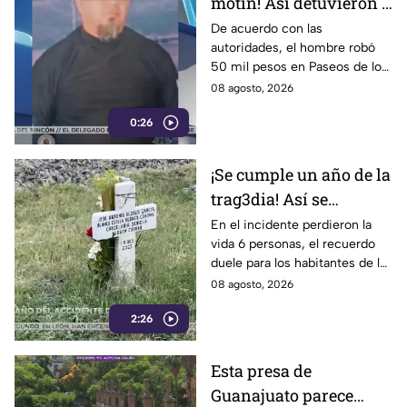
motín! Así detuvieron a
un presunto
De acuerdo con las
autoridades, el hombre robó
responsable de asaltar
50 mil pesos en Paseos de los
a su víctima en León
Insurgentes
08 agosto, 2026
0:26
¡Se cumple un año de la
trag3dia! Así se
recuerda el fuerte
En el incidente perdieron la
vida 6 personas, el recuerdo
accidente de un tren en
duele para los habitantes de la
Irapuato
localidad.
08 agosto, 2026
2:26
Esta presa de
Guanajuato parece