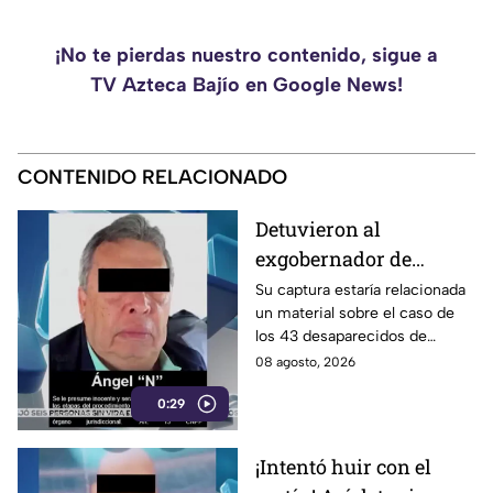
¡No te pierdas nuestro contenido, sigue a
TV Azteca Bajío en Google News!
CONTENIDO RELACIONADO
Detuvieron al
exgobernador de
Guerrero, Ángel
Su captura estaría relacionada
un material sobre el caso de
Aguirre Rivero
los 43 desaparecidos de
Ayotzinapa
08 agosto, 2026
0:29
¡Intentó huir con el