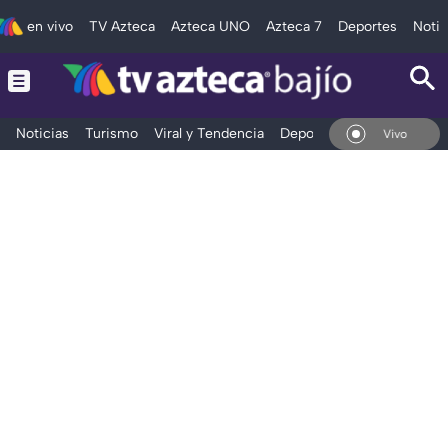
en vivo
TV Azteca
Azteca UNO
Azteca 7
Deportes
Notic
Noticias
Turismo
Viral y Tendencia
Deportes
Espectáculos
En Vivo