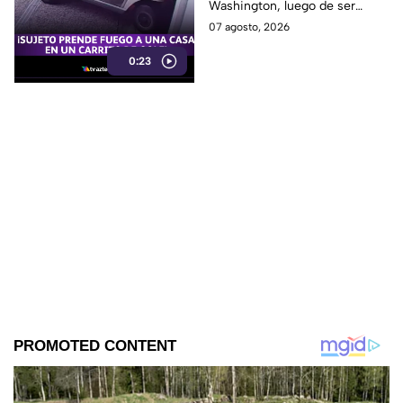
Washington, luego de ser
en una casa
señalado como presunto
07 agosto, 2026
responsable de iniciar un
0:23
incendio en el garaje de una
vivienda.