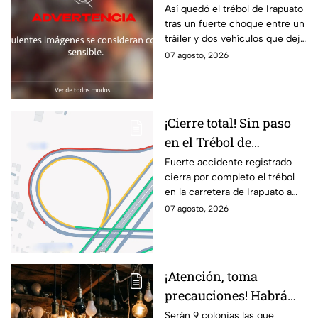
Irapuato tras aparatoso
Así quedó el trébol de Irapuato
tras un fuerte choque entre un
choque; hay mu3rtos y
tráiler y dos vehículos que dejó
lesionados
dos muertos y siete personas
07 agosto, 2026
lesionadas; autoridades siguen
en la zona
¡Cierre total! Sin paso
en el Trébol de
Irapuato; toma estas
Fuerte accidente registrado
cierra por completo el trébol
vías alternas
en la carretera de Irapuato a
Abasolo
07 agosto, 2026
¡Atención, toma
precauciones! Habrá
suspensión de luz por 8
Serán 9 colonias las que