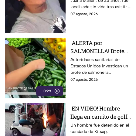
Juana Mailén, de 25 años, fue
acudió a entrevista de
localizada sin vida tras asistir a
trabajo falsa
una supuesta oferta laboral en
07 agosto, 2026
un balneario.
¡ALERTA por
SALMONELLA! Brote
ligado a CHILES
Autoridades sanitarias de
Estados Unidos investigan un
jalapeños ya afecta a 27
brote de salmonella
estados
relacionado con chiles
07 agosto, 2026
jalapeños producidos en
0:29
Sinaloa.
¡EN VIDEO! Hombre
llega en carrito de golf
con un perro y termina
Un hombre fue detenido en el
condado de Kitsap,
DESATANDO inc3ndio