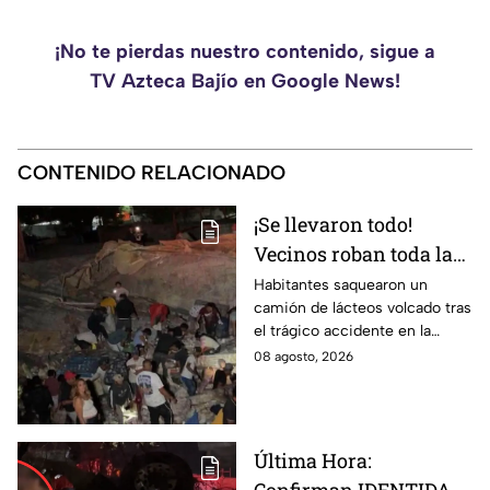
¡No te pierdas nuestro contenido, sigue a
TV Azteca Bajío en Google News!
CONTENIDO RELACIONADO
¡Se llevaron todo!
Vecinos roban toda la
mercancía del tráiler
Habitantes saquearon un
camión de lácteos volcado tras
volcado en la carretera
el trágico accidente en la
de Irapuato
carretera Irapuato-Abasolo
08 agosto, 2026
Última Hora: