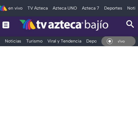
en vivo
TV Azteca
Azteca UNO
Azteca 7
Deportes
Notic
Noticias
Turismo
Viral y Tendencia
Deportes
Espectáculos
En Vivo