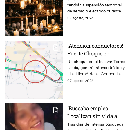
tendrán suspensión temporal
horas hoy viernes 7 y
de servicio eléctrico durante
mañana sábado 8 de
ocho horas este viernes 7 y
07 agosto, 2026
agosto en 9 sitios
sábado 8 de agosto.
¡Atención conductores!
Fuerte Choque en
Torres Landa provoca
Un choque en el bulevar Torres
Landa, generó intenso tráfico y
filas kilométricas a esta
filas kilométricas. Conoce las
altura
vías alternas.
07 agosto, 2026
¡Buscaba empleo!
Localizan s1n v1da a
joven de 25 años que
Tras días de intensa búsqueda,