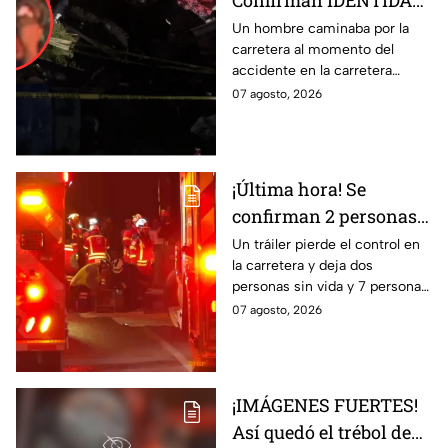
Confirman IDENTIDAD
de uno de los
Un hombre caminaba por la
carretera al momento del
lesionados tras fatal
accidente en la carretera
accid3nte en Irapuato
Irapuato-Abasolo en el Trébol.
07 agosto, 2026
Resultó herido y fue
hospitalizado.
¡Última hora! Se
confirman 2 personas
fall3cidas y 7
Un tráiler pierde el control en
la carretera y deja dos
lesion4dos en
personas sin vida y 7 personas
accid3nte carretero en
más lesionadas.
07 agosto, 2026
Irapuato; esto se sabe
¡IMÁGENES FUERTES!
Así quedó el trébol de