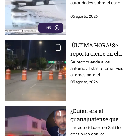
autoridades sobre el caso.
Cuerámaro
06 agosto, 2026
1:15
¡ÚLTIMA HORA! Se
reporta cierre en el
Distribuidor Juan
Se recomienda a los
automovilistas a tomar vías
Pablo II en León; esto
alternas ante el
sabemos
congestionamiento que se
05 agosto, 2026
reporta en la zona.
¿Quién era el
guanajuatense que
perdió la vid4 tras una
Las autoridades de Saltillo
continúan con las
riña familiar con un