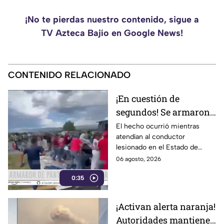
¡No te pierdas nuestro contenido, sigue a
TV Azteca Bajío en Google News!
CONTENIDO RELACIONADO
¡En cuestión de
segundos! Se armaron
de pantalones en plena
El hecho ocurrió mientras
atendían al conductor
rapiña
lesionado en el Estado de
México
06 agosto, 2026
0:35
¡Activan alerta naranja!
Autoridades mantienen