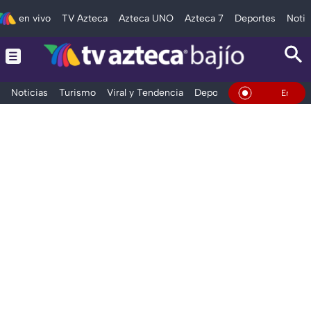
en vivo
TV Azteca
Azteca UNO
Azteca 7
Deportes
Notic
Noticias
Turismo
Viral y Tendencia
Deportes
Espectáculos
En Vivo