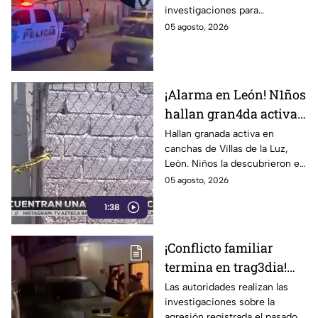
investigaciones para
extranjero? Esto
esclarecer el caso.
05 agosto, 2026
sabemos
¡Alarma en León! N1ños
hallan gran4da activa
junto a la portería de
Hallan granada activa en
canchas de Villas de la Luz,
una cancha
León. Niños la descubrieron en
la portería; Autoridades
05 agosto, 2026
aseguraron la zona el 1 de
1:38
agosto.
¡Conflicto familiar
termina en trag3dia!
Extranjero priva de la
Las autoridades realizan las
investigaciones sobre la
vida a sus exsuegros y
agresión registrada el pasado