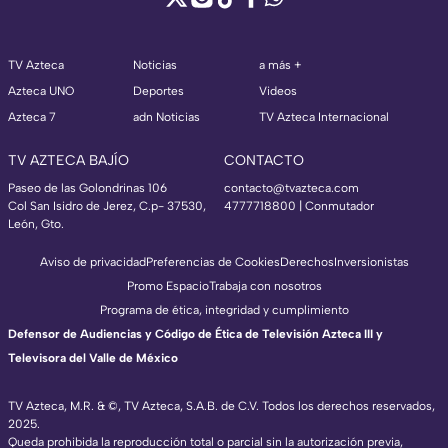
TV Azteca
Noticias
a más +
Azteca UNO
Deportes
Videos
Azteca 7
adn Noticias
TV Azteca Internacional
TV AZTECA BAJÍO
CONTACTO
Paseo de las Golondrinas 106
contacto@tvazteca.com
Col San Isidro de Jerez, C.p- 37530,
4777718800 | Conmutador
León, Gto.
Aviso de privacidad
Preferencias de Cookies
Derechos
Inversionistas
Promo Espacio
Trabaja con nosotros
Programa de ética, integridad y cumplimiento
Defensor de Audiencias y Código de Ética de Televisión Azteca III y
Televisora del Valle de México
TV Azteca, M.R. & ©, TV Azteca, S.A.B. de C.V. Todos los derechos reservados,
2025.
Queda prohibida la reproducción total o parcial sin la autorización previa,