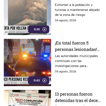
monitoreo ante la
Exhortan a la población y
turistas a mantenerse alejado
actividad volcánica
de la zona de riesgo
06 agosto, 2026
0:25
¡En total fueron 5
personas lesionadas!
Esto sabemos sobre el
Las autoridades municipales
continúan con las
estado de salud de los
investigaciones para
afectados en la
esclarecer el hecho.
06 agosto, 2026
Estación Delta en León
0:43
13 personas fueron
detenidas tras el deceso