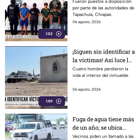
de un menor; esto
Fueron puestos a disposición
por parte de las autoridades de
sabemos
Tapachula, Chiapas.
06 agosto, 2026
1:02
¡Siguen sin identificar a
la víctimas! Así luce la
zona tras una fuerte
Cuatro hombre perdieron la
vida al interior del inmueble.
3xplosión una pensión
en Jalisco
06 agosto, 2026
1:59
Fuga de agua tiene más
de un año; se ubica
rumbo a la salida a
Vecinos piden un llamado a las