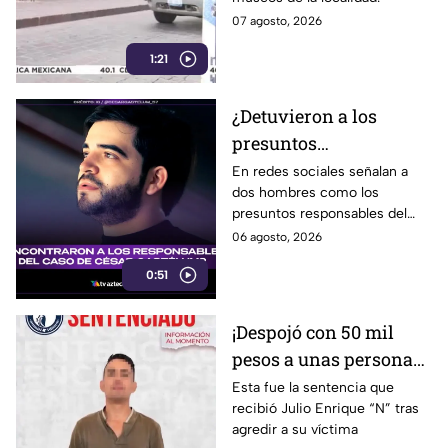
Guanajuato Capital
07 agosto, 2026
1:21
¿Detuvieron a los
presuntos
responsables del caso
En redes sociales señalan a
dos hombres como los
de César Gastélum?
presuntos responsables del
Esto sabemos
hecho.
06 agosto, 2026
0:51
¡Despojó con 50 mil
pesos a unas personas
en Irapuato! Así fue
Esta fue la sentencia que
recibió Julio Enrique “N” tras
detenido el presunto
agredir a su víctima
responsable