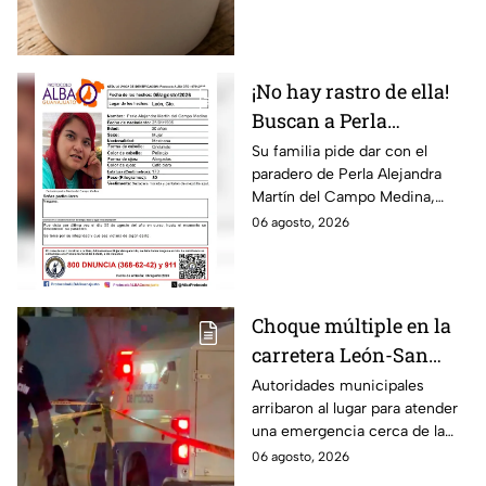
en uno de sus
producto.
ingredientes
¡No hay rastro de ella!
Buscan a Perla
Alejandra Martín del
Su familia pide dar con el
paradero de Perla Alejandra
Campo Medina,
Martín del Campo Medina,
desaparecida en
quien fue vista por última vez
06 agosto, 2026
Guanajuato
el 5 de agosto.
Choque múltiple en la
carretera León-San
Francisco del Rincón;
Autoridades municipales
arribaron al lugar para atender
deja una persona sin
una emergencia cerca de la
vid4
comunidad de La Mora.
06 agosto, 2026