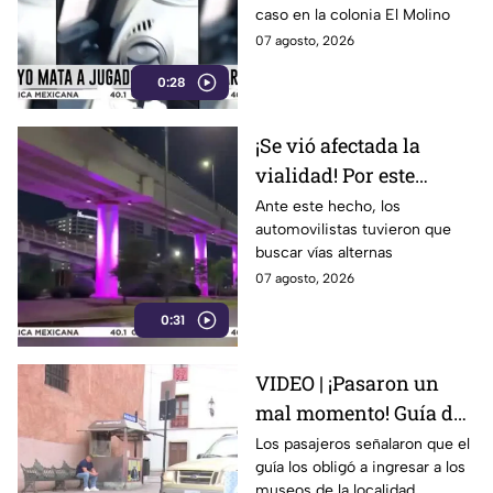
caso en la colonia El Molino
en León
07 agosto, 2026
0:28
¡Se vió afectada la
vialidad! Por este
motivo cerraron el
Ante este hecho, los
automovilistas tuvieron que
Distribuidor Vial Juan
buscar vías alternas
Pablo II en León
07 agosto, 2026
0:31
VIDEO | ¡Pasaron un
mal momento! Guía de
turistas causa
Los pasajeros señalaron que el
guía los obligó a ingresar a los
indignación en
museos de la localidad.