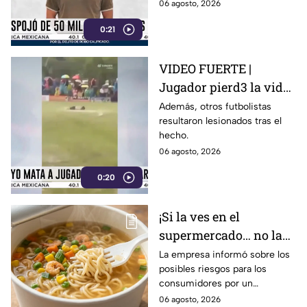
06 agosto, 2026
0:21
VIDEO FUERTE |
Jugador pierd3 la vid4
tras ser alcanzado por
Además, otros futbolistas
resultaron lesionados tras el
un rayo en pleno
hecho.
partido
06 agosto, 2026
0:20
¡Si la ves en el
supermercado… no la
compres! Retiran
La empresa informó sobre los
posibles riesgos para los
reconocida sopa
consumidores por un
instantánea por riesgo
ingrediente extra en el
06 agosto, 2026