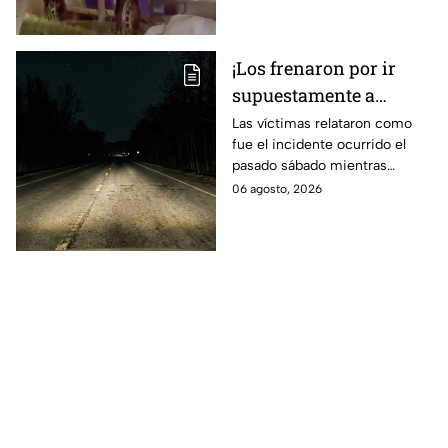
¡Los frenaron por ir
supuestamente a
exceso de velocidad!
Las víctimas relataron como
fue el incidente ocurrido el
Peregrinos de Nuevo
pasado sábado mientras
Laredo relatan cómo
regresaban de la Ciudad de
06 agosto, 2026
fueron asaltados en
México.
Irapuato