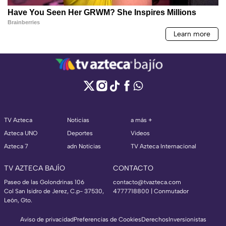
TV Azteca
Noticias
a más +
Azteca UNO
Deportes
Videos
Azteca 7
adn Noticias
TV Azteca Internacional
TV AZTECA BAJÍO
CONTACTO
Paseo de las Golondrinas 106
contacto@tvazteca.com
Col San Isidro de Jerez, C.p- 37530,
4777718800 | Conmutador
León, Gto.
Aviso de privacidad
Preferencias de Cookies
Derechos
Inversionistas