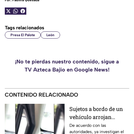
Por:
Paulina Quesada
Tags relacionados
Presa El Palote
León
¡No te pierdas nuestro contenido, sigue a
TV Azteca Bajío en Google News!
CONTENIDO RELACIONADO
Sujetos a bordo de un
vehículo arrojan
objetos peatones y
De acuerdo con las
autoridades, ya investigan el
ciclistas en este punto