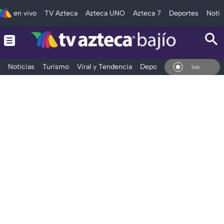
en vivo
TV Azteca
Azteca UNO
Azteca 7
Deportes
Notic
Noticias
Turismo
Viral y Tendencia
Deportes
Espectáculos
En Vivo