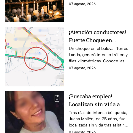
mañana sábado 8 de
ocho horas este viernes 7 y
07 agosto, 2026
agosto en 9 sitios
sábado 8 de agosto.
¡Atención conductores!
Fuerte Choque en
Torres Landa provoca
Un choque en el bulevar Torres
Landa, generó intenso tráfico y
filas kilométricas a esta
filas kilométricas. Conoce las
altura
vías alternas.
07 agosto, 2026
¡Buscaba empleo!
Localizan s1n v1da a
joven de 25 años que
Tras días de intensa búsqueda,
Juana Mailén, de 25 años, fue
acudió a entrevista de
localizada sin vida tras asistir a
trabajo falsa
una supuesta oferta laboral en
07 agosto, 2026