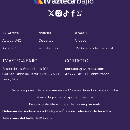
TV Azteca
Noticias
a más +
Azteca UNO
Deportes
Videos
Azteca 7
adn Noticias
TV Azteca Internacional
TV AZTECA BAJÍO
CONTACTO
Paseo de las Golondrinas 106
contacto@tvazteca.com
Col San Isidro de Jerez, C.p- 37530,
4777718800 | Conmutador
León, Gto.
Aviso de privacidad
Preferencias de Cookies
Derechos
Inversionistas
Promo Espacio
Trabaja con nosotros
Programa de ética, integridad y cumplimiento
Defensor de Audiencias y Código de Ética de Televisión Azteca III y
Televisora del Valle de México