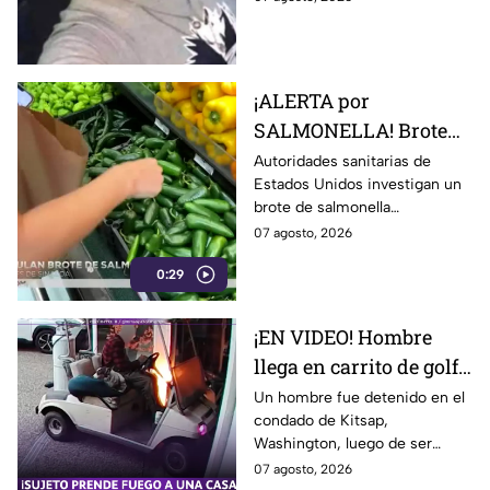
un balneario.
¡ALERTA por
SALMONELLA! Brote
ligado a CHILES
Autoridades sanitarias de
Estados Unidos investigan un
jalapeños ya afecta a 27
brote de salmonella
estados
relacionado con chiles
07 agosto, 2026
jalapeños producidos en
0:29
Sinaloa.
¡EN VIDEO! Hombre
llega en carrito de golf
con un perro y termina
Un hombre fue detenido en el
condado de Kitsap,
DESATANDO inc3ndio
Washington, luego de ser
en una casa
señalado como presunto
07 agosto, 2026
responsable de iniciar un