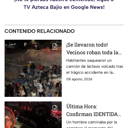
TV Azteca Bajío en Google News!
CONTENIDO RELACIONADO
¡Se llevaron todo!
Vecinos roban toda la
mercancía del tráiler
Habitantes saquearon un
camión de lácteos volcado tras
volcado en la carretera
el trágico accidente en la
de Irapuato
carretera Irapuato-Abasolo
08 agosto, 2026
Última Hora:
Confirman IDENTIDAD
de uno de los
Un hombre caminaba por la