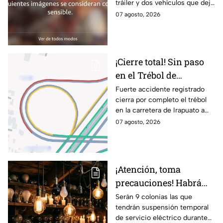
tráiler y dos vehículos que dejó
lesionados
dos muertos y siete personas
07 agosto, 2026
lesionadas; autoridades siguen
en la zona
¡Cierre total! Sin paso
en el Trébol de
Irapuato; toma estas
Fuerte accidente registrado
cierra por completo el trébol
vías alternas
en la carretera de Irapuato a
Abasolo
07 agosto, 2026
¡Atención, toma
precauciones! Habrá
suspensión de luz por 8
Serán 9 colonias las que
tendrán suspensión temporal
horas hoy viernes 7 y
de servicio eléctrico durante