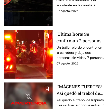
carretera al momento del
lesionados tras fatal
accidente en la carretera
accid3nte en Irapuato
Irapuato-Abasolo en el Trébol.
07 agosto, 2026
Resultó herido y fue
hospitalizado.
¡Última hora! Se
confirman 2 personas
fall3cidas y 7
Un tráiler pierde el control en
la carretera y deja dos
lesion4dos en
personas sin vida y 7 personas
accid3nte carretero en
más lesionadas.
07 agosto, 2026
Irapuato; esto se sabe
¡IMÁGENES FUERTES!
Así quedó el trébol de
Irapuato tras aparatoso
Así quedó el trébol de Irapuato
tras un fuerte choque entre un
choque; hay mu3rtos y