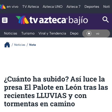
en vivo
TV Azteca
Azteca UNO
Azteca 7
Deportes
Notic
Noticias
Turismo
Viral y Tendencia
Deportes
Espectáculos
En V
Noticias
Nota
¿Cuánto ha subido? Así luce la
presa El Palote en León tras las
recientes LLUVIAS y con
tormentas en camino