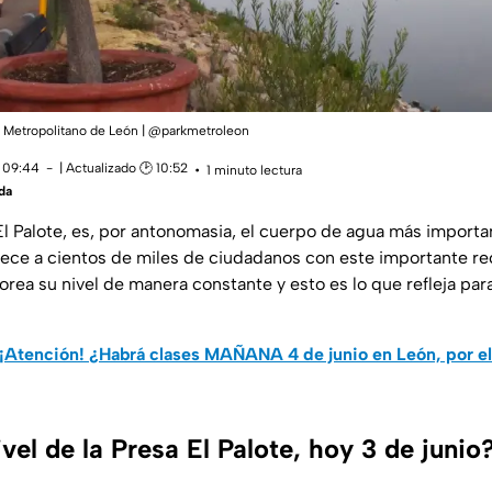
 Metropolitano de León | @parkmetroleon
 09:44
| Actualizado 🕑 10:52
1 minuto lectura
da
El Palote, es, por antonomasia, el cuerpo de agua más importa
ece a cientos de miles de ciudadanos con este importante re
orea su nivel de manera constante y esto es lo que refleja par
¡Atención! ¿Habrá clases MAÑANA 4 de junio en León, por el 
ivel de la Presa El Palote, hoy 3 de junio