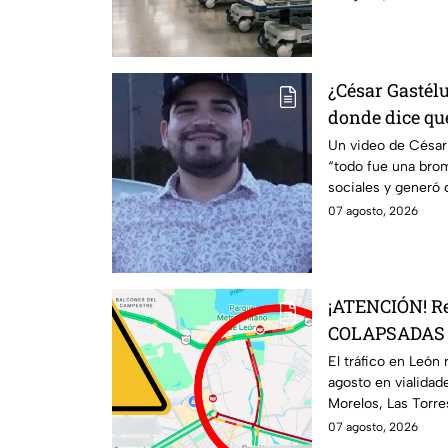
¿César Gastél
donde dice qu
VIRALIZA en r
Un video de Césa
“todo fue una brom
sociales y generó 
07 agosto, 2026
¡ATENCIÓN! R
COLAPSADAS en
y San Juan Bo
El tráfico en León
agosto en vialidade
agosto ¿Qué p
Morelos, Las Torr
congestionamient
07 agosto, 2026