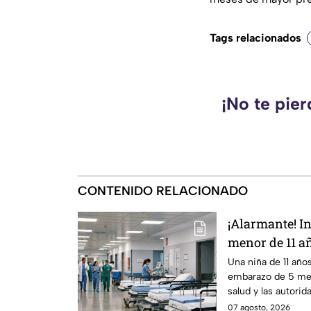
Tags relacionados
¡No te pie
CONTENIDO RELACIONADO
¡Alarmante! In
menor de 11 a
ocurrió
Una niña de 11 año
embarazo de 5 mes
salud y las autorid
07 agosto, 2026