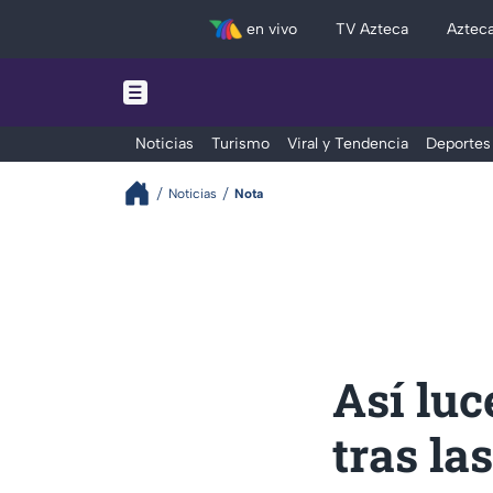
en vivo
TV Azteca
Aztec
Noticias
Turismo
Viral y Tendencia
Deportes
Noticias
Nota
Así luc
tras la