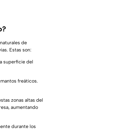
o?
 naturales de
ias. Estas son:
a superficie del
 mantos freáticos.
estas zonas altas del
presa, aumentando
mente durante los