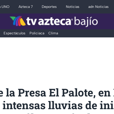
a UNO
Azteca 7
Deportes
Noticias
adn Noticias
Espectáculos
Policiaca
Clima
e la Presa El Palote, en
s intensas lluvias de in