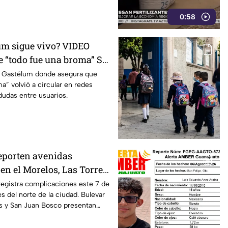
0:58
um sigue vivo? VIDEO
e “todo fue una broma” SE
edes; esto se sabe
r Gastélum donde asegura que
a” volvió a circular en redes
dudas entre usuarios.
eporten avenidas
 el Morelos, Las Torres
sco, en León HOY 7 de
 registra complicaciones este 7 de
s del norte de la ciudad. Bulevar
asó?
es y San Juan Bosco presentan
o.