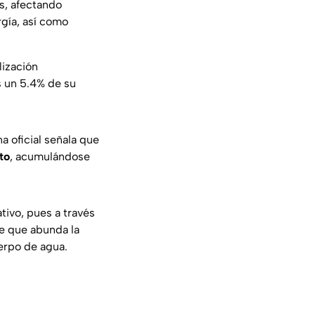
s, afectando
rgía, así como
lización
s un 5.4% de su
a oficial señala que
to
, acumulándose
ativo, pues a través
e que abunda la
erpo de agua.