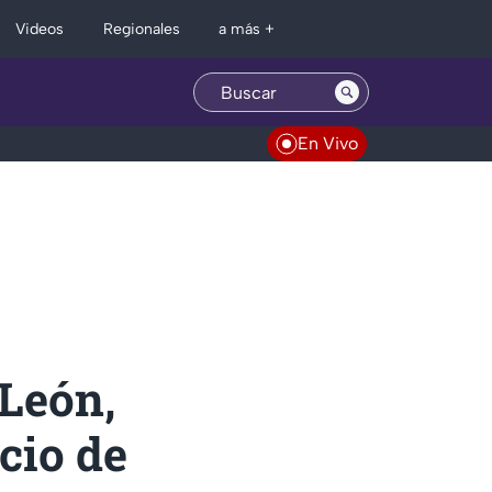
Regionales
Videos
a más +
En Vivo
 León,
icio de