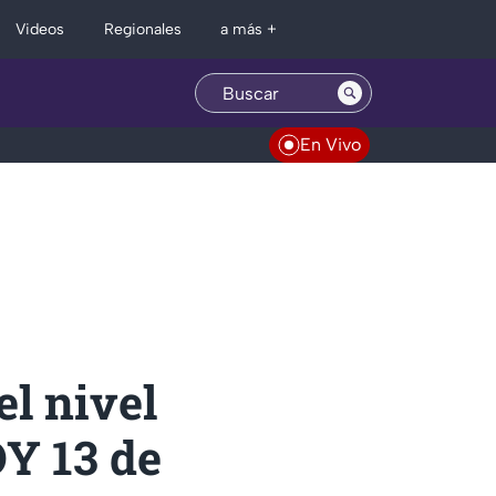
Regionales
Videos
a más +
En Vivo
el nivel
OY 13 de