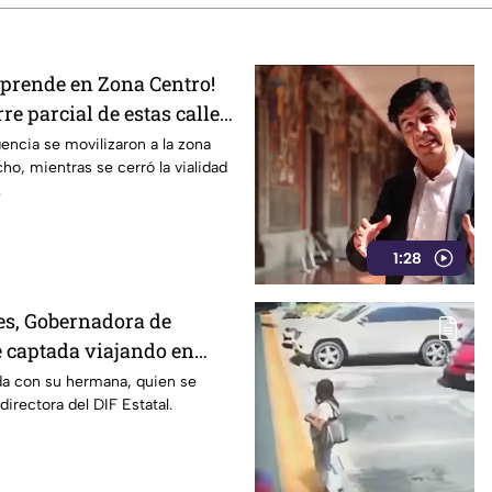
rprende en Zona Centro!
rre parcial de estas calles
ncia se movilizaron a la zona
ho, mientras se cerró la vialidad
.
1:28
s, Gobernadora de
 captada viajando en
 rumbo a Madrid
a con su hermana, quien se
rectora del DIF Estatal.