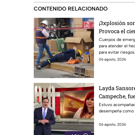
CONTENIDO RELACIONADO
¡3xplosión so
Provoca el cie
de León
Cuerpos de emerge
para atender el hec
para evitar riesgos
06 agosto, 2026
Layda Sansore
Campeche, fue
primera clase
Estuvo acompañad
desempeña como di
06 agosto, 2026