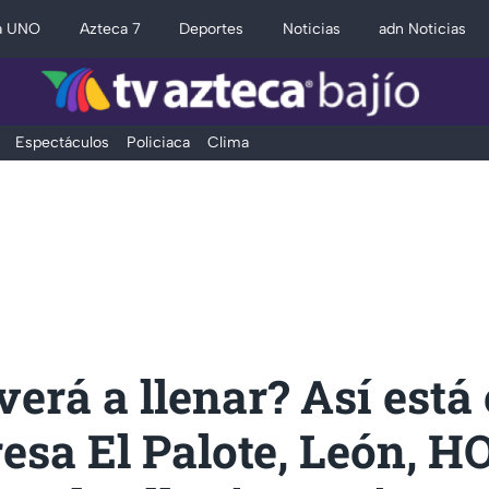
a UNO
Azteca 7
Deportes
Noticias
adn Noticias
Espectáculos
Policiaca
Clima
verá a llenar? Así está 
resa El Palote, León, H