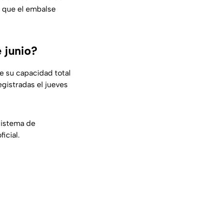
a que el embalse
e junio?
e su capacidad total
registradas el jueves
sistema de
icial.