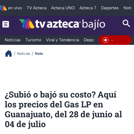
en vivo
TV Azteca
Azteca UNO
Azteca 7
Deportes
Notic
Noticias
Turismo
Viral y Tendencia
Deportes
Espectáculos
En Vivo
Noticias
Nota
¿Subió o bajó su costo? Aquí
los precios del Gas LP en
Guanajuato, del 28 de junio al
04 de julio