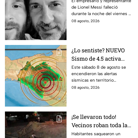
Jorge Messi padre de
El empresario y representante
de Lionel Messi falleció
Lionel; esto se sabe
durante la noche del viernes 7
de agosto en Argentina
08 agosto, 2026
¿Lo sentiste? NUEVO
Sismo de 4.5 activa
alertas en varios
Este sábado 8 de agosto se
encendieron las alertas
puntos de México
sísmicas en territorio
durante la madrugada
mexicano, conoce dónde fue y
08 agosto, 2026
de hoy sábado
cuáles fueron los protocolos a
seguir.
¡Se llevaron todo!
Vecinos roban toda la
mercancía del tráiler
Habitantes saquearon un