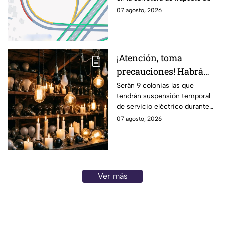
Abasolo
07 agosto, 2026
¡Atención, toma
precauciones! Habrá
suspensión de luz por 8
Serán 9 colonias las que
tendrán suspensión temporal
horas hoy viernes 7 y
de servicio eléctrico durante
mañana sábado 8 de
ocho horas este viernes 7 y
07 agosto, 2026
agosto en 9 sitios
sábado 8 de agosto.
Ver más