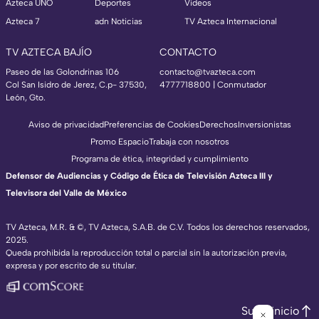
Azteca UNO
Deportes
Videos
Azteca 7
adn Noticias
TV Azteca Internacional
TV AZTECA BAJÍO
CONTACTO
Paseo de las Golondrinas 106
contacto@tvazteca.com
Col San Isidro de Jerez, C.p- 37530,
4777718800 | Conmutador
León, Gto.
Aviso de privacidad
Preferencias de Cookies
Derechos
Inversionistas
Promo Espacio
Trabaja con nosotros
Programa de ética, integridad y cumplimiento
Defensor de Audiencias y Código de Ética de Televisión Azteca III y
Televisora del Valle de México
TV Azteca, M.R. & ©, TV Azteca, S.A.B. de C.V. Todos los derechos reservados,
2025.
Queda prohibida la reproducción total o parcial sin la autorización previa,
expresa y por escrito de su titular.
Subir inicio