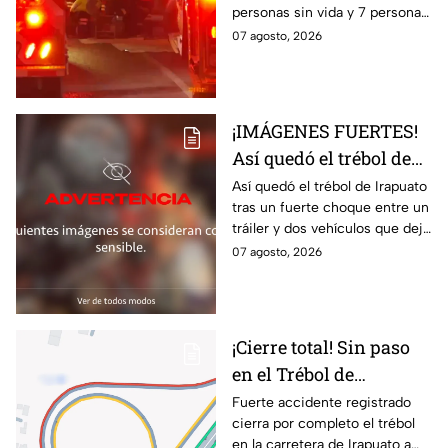
personas sin vida y 7 personas
accid3nte carretero en
más lesionadas.
07 agosto, 2026
Irapuato; esto se sabe
¡IMÁGENES FUERTES!
Así quedó el trébol de
Irapuato tras aparatoso
Así quedó el trébol de Irapuato
tras un fuerte choque entre un
choque; hay mu3rtos y
tráiler y dos vehículos que dejó
lesionados
dos muertos y siete personas
07 agosto, 2026
lesionadas; autoridades siguen
en la zona
¡Cierre total! Sin paso
en el Trébol de
Irapuato; toma estas
Fuerte accidente registrado
cierra por completo el trébol
vías alternas
en la carretera de Irapuato a