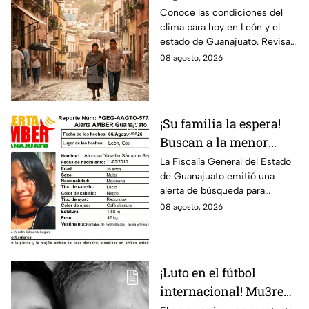
para León y el estado
Conoce las condiciones del
clima para hoy en León y el
de Guanajuato este
estado de Guanajuato. Revisa
sábado
el pronóstico de temperaturas,
08 agosto, 2026
probabilidad de lluvia y vientos.
¡Su familia la espera!
Buscan a la menor
Alondra Yoselin
La Fiscalía General del Estado
de Guanajuato emitió una
Samano Segura
alerta de búsqueda para
desaparecida en León
localizar a la menor Alondra
08 agosto, 2026
Yoselin Samano Segura.
¡Luto en el fútbol
internacional! Mu3re