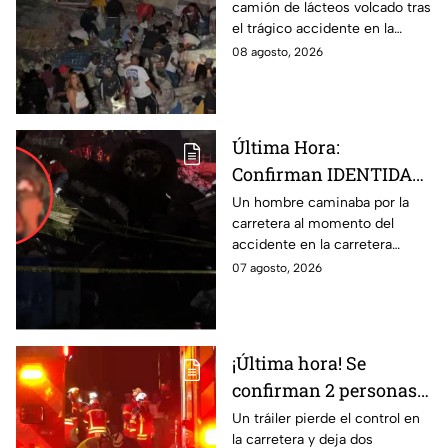
camión de lácteos volcado tras
volcado en la carretera
el trágico accidente en la
de Irapuato
carretera Irapuato-Abasolo
08 agosto, 2026
Última Hora:
Confirman IDENTIDAD
de uno de los
Un hombre caminaba por la
carretera al momento del
lesionados tras fatal
accidente en la carretera
accid3nte en Irapuato
Irapuato-Abasolo en el Trébol.
07 agosto, 2026
Resultó herido y fue
hospitalizado.
¡Última hora! Se
confirman 2 personas
fall3cidas y 7
Un tráiler pierde el control en
la carretera y deja dos
lesion4dos en