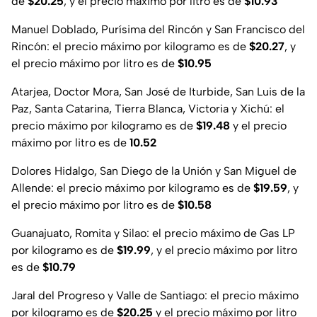
de
$20.25
, y el precio máximo por litro es de
$10.93
Manuel Doblado, Purísima del Rincón y San Francisco del
Rincón
: el precio máximo por kilogramo es de
$20.27
, y
el precio máximo por litro es de
$10.95
Atarjea, Doctor Mora, San José de Iturbide, San Luis de la
Paz, Santa Catarina, Tierra Blanca, Victoria y Xichú
: el
precio máximo por kilogramo es de
$19.48
y el precio
máximo por litro es de
10.52
Dolores Hidalgo, San Diego de la Unión y San Miguel de
Allende
: el precio máximo por kilogramo es de
$19.59
, y
el precio máximo por litro es de
$10.58
Guanajuato, Romita y Silao
: el precio máximo de Gas LP
por kilogramo es de
$19.99
, y el precio máximo por litro
es de
$10.79
Jaral del Progreso y Valle de Santiago
: el precio máximo
por kilogramo es de
$20.25
y el precio máximo por litro