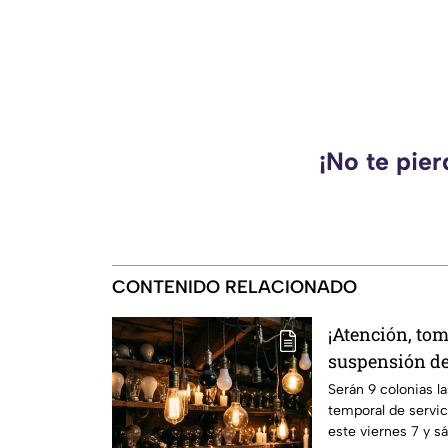
¡No te pie
CONTENIDO RELACIONADO
¡Atención, to
suspensión de
viernes 7 y m
Serán 9 colonias l
temporal de servic
en 9 sitios
este viernes 7 y s