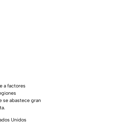
e a factores
regiones
e se abastece gran
ta.
tados Unidos