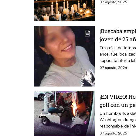
07 agosto, 2026
¡Buscaba empl
joven de 25 a
entrevista de 
Tras días de inten
años, fue localizada
supuesta oferta lab
07 agosto, 2026
¡EN VIDEO! Ho
golf con un pe
DESATANDO in
Un hombre fue det
Washington, luego
responsable de ini
una vivienda.
07 agosto, 2026