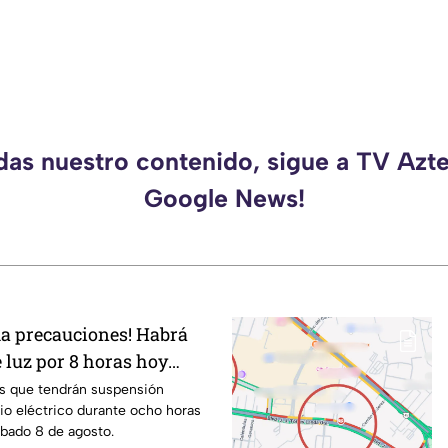
rdas nuestro contenido, sigue a TV Azte
Google News!
ma precauciones! Habrá
 luz por 8 horas hoy
añana sábado 8 de agosto
as que tendrán suspensión
io eléctrico durante ocho horas
ábado 8 de agosto.