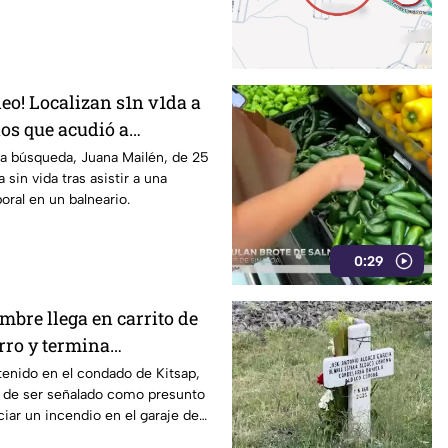
eo! Localizan s1n v1da a
ños que acudió a
trabajo falsa
sa búsqueda, Juana Mailén, de 25
 sin vida tras asistir a una
oral en un balneario.
0:29
mbre llega en carrito de
rro y termina
c3ndio en una casa
enido en el condado de Kitsap,
 de ser señalado como presunto
ciar un incendio en el garaje de