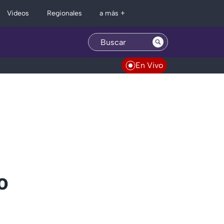
Regionales
Videos
a más +
En Vivo
o