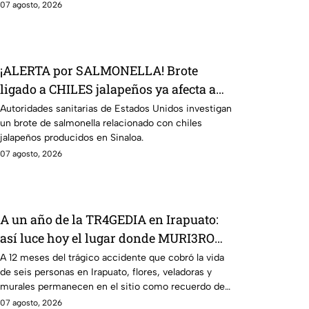
07 agosto, 2026
¡ALERTA por SALMONELLA! Brote
ligado a CHILES jalapeños ya afecta a
27 estados
Autoridades sanitarias de Estados Unidos investigan
un brote de salmonella relacionado con chiles
jalapeños producidos en Sinaloa.
07 agosto, 2026
A un año de la TR4GEDIA en Irapuato:
así luce hoy el lugar donde MURI3RON
seis personas arroll4das por el tren
A 12 meses del trágico accidente que cobró la vida
de seis personas en Irapuato, flores, veladoras y
murales permanecen en el sitio como recuerdo de
las víctimas.
07 agosto, 2026