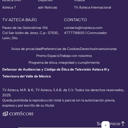
Azteca 7
adn Noticias
TV Azteca Internacional
TV AZTECA BAJÍO
CONTACTO
Paseo de las Golondrinas 106
contacto@tvazteca.com
Col San Isidro de Jerez, C.p- 37530,
4777718800 | Conmutador
León, Gto.
Aviso de privacidad
Preferencias de Cookies
Derechos
Inversionistas
Promo Espacio
Trabaja con nosotros
Programa de ética, integridad y cumplimiento
Defensor de Audiencias y Código de Ética de Televisión Azteca III y
Televisora del Valle de México
TV Azteca, M.R. & ©, TV Azteca, S.A.B. de C.V. Todos los derechos reservados,
2025.
Queda prohibida la reproducción total o parcial sin la autorización previa,
expresa y por escrito de su titular.
Subir inicio