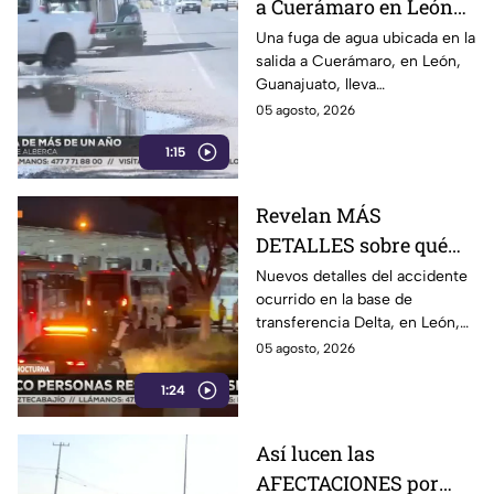
a Cuerámaro en León
cumple un año; parece
Una fuga de agua ubicada en la
salida a Cuerámaro, en León,
alberca
Guanajuato, lleva
aproximadamente un año sin
05 agosto, 2026
ser reparada.
1:15
Revelan MÁS
DETALLES sobre qué
pasó en choque de
Nuevos detalles del accidente
ocurrido en la base de
camiones en León:
transferencia Delta, en León,
chofer quedó GRAVE
revelan que dos unidades del
05 agosto, 2026
transporte público chocaron
1:24
mientras ingresaban a los
andenes.
Así lucen las
AFECTACIONES por