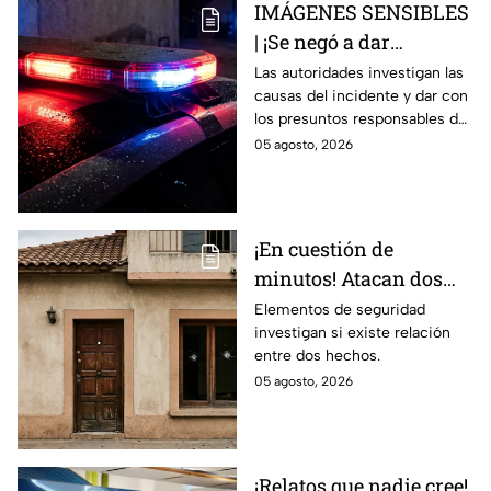
IMÁGENES SENSIBLES
| ¡Se negó a dar
información y termina
Las autoridades investigan las
causas del incidente y dar con
en trag3dia! Así perdió
los presuntos responsables del
la vid4 un velador
hecho.
05 agosto, 2026
mientras laboraba
¡En cuestión de
minutos! Atacan dos
viviendas en distinto
Elementos de seguridad
investigan si existe relación
puntos en Celaya; así
entre dos hechos.
ocurrió
05 agosto, 2026
¡Relatos que nadie cree!