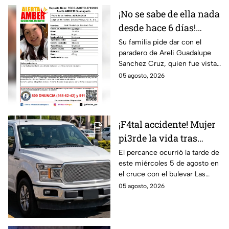
¡No se sabe de ella nada
desde hace 6 días!
Buscan a Areli
Su familia pide dar con el
paradero de Areli Guadalupe
Guadalupe Sanchez
Sanchez Cruz, quien fue vista
Cruz, desaparecida en
por última vez el 30 de julio.
05 agosto, 2026
Guanajuato
¡F4tal accidente! Mujer
pi3rde la vida tras
chocar con unidad
El percance ocurrió la tarde de
este miércoles 5 de agosto en
oficial en Guanajuato;
el cruce con el bulevar Las
así sucedió
Torres y la calle Rayón.
05 agosto, 2026