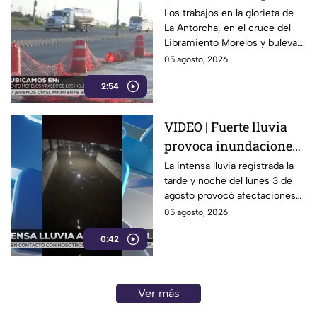
obras sobre
Los trabajos en la glorieta de
La Antorcha, en el cruce del
Libramiento Morelos
Libramiento Morelos y bulevar
de León: reabren
Insurgentes en León,
05 agosto, 2026
Insurgentes
Guanajuato, continúan pese a
2:54
la reapertura de la circulación.
VIDEO | Fuerte lluvia
provoca inundaciones
en Celaya; vehículos
La intensa lluvia registrada la
tarde y noche del lunes 3 de
quedan atrapados bajo
agosto provocó afectaciones
el agua
en distintos puntos de Celaya,
05 agosto, 2026
Guanajuato.
0:42
Ver más