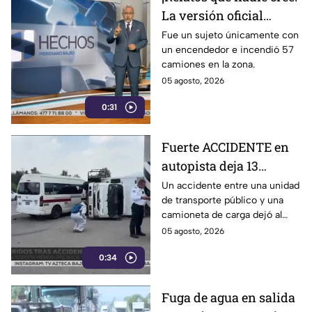
La versión oficial
pretende que creamos
Fue un sujeto únicamente con
un encendedor e incendió 57
que fue un solo hombre
camiones en la zona.
en caso de Tamaulipas
05 agosto, 2026
0:31
Fuerte ACCIDENTE en
autopista deja 13
lesionados: transporte
Un accidente entre una unidad
de transporte público y una
público choca contra
camioneta de carga dejó al
camioneta en la
menos 13 personas lesionadas
05 agosto, 2026
México-Pachuca
la tarde del martes 4 de agosto
0:34
en la autopista México-
Pachuca.
Fuga de agua en salida