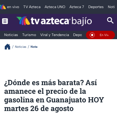
en vivo
TV Azteca
Azteca UNO
Azteca 7
Deportes
Notic
Noticias
Turismo
Viral y Tendencia
Deportes
Espectáculos
En Vivo
Noticias
Nota
¿Dónde es más barata? Así
amanece el precio de la
gasolina en Guanajuato HOY
martes 26 de agosto