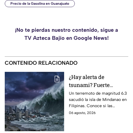
Precio de la Gasolina en Guanajuato
¡No te pierdas nuestro contenido, sigue a
TV Azteca Bajío en Google News!
CONTENIDO RELACIONADO
¿Hay alerta de
tsunami? Fuerte
terremoto de magnitud
Un terremoto de magnitud 6.3
sacudió la isla de Mindanao en
6.3; esto es lo que se
Filipinas. Conoce si las
sabe
autoridades activaron la alerta
06 agosto, 2026
de tsunami y los reportes de
daños.