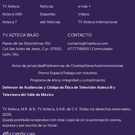
TV Azteca
Noticias
a más +
Azteca UNO
Deportes
Videos
Azteca 7
adn Noticias
TV Azteca Internacional
TV AZTECA BAJÍO
CONTACTO
Paseo de las Golondrinas 106
contacto@tvazteca.com
Col San Isidro de Jerez, C.p- 37530,
4777718800 | Conmutador
León, Gto.
Aviso de privacidad
Preferencias de Cookies
Derechos
Inversionistas
Promo Espacio
Trabaja con nosotros
Programa de ética, integridad y cumplimiento
Defensor de Audiencias y Código de Ética de Televisión Azteca III y
Televisora del Valle de México
TV Azteca, M.R. & ©, TV Azteca, S.A.B. de C.V. Todos los derechos reservados,
2025.
Queda prohibida la reproducción total o parcial sin la autorización previa,
expresa y por escrito de su titular.