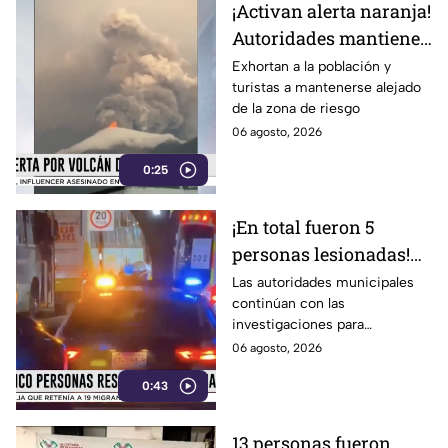
¡Activan alerta naranja!
Autoridades mantienen
monitoreo ante la
Exhortan a la población y
turistas a mantenerse alejado
actividad volcánica
de la zona de riesgo
06 agosto, 2026
0:25
¡En total fueron 5
personas lesionadas!
Esto sabemos sobre el
Las autoridades municipales
continúan con las
estado de salud de los
investigaciones para
afectados en la
esclarecer el hecho.
06 agosto, 2026
Estación Delta en León
0:43
13 personas fueron