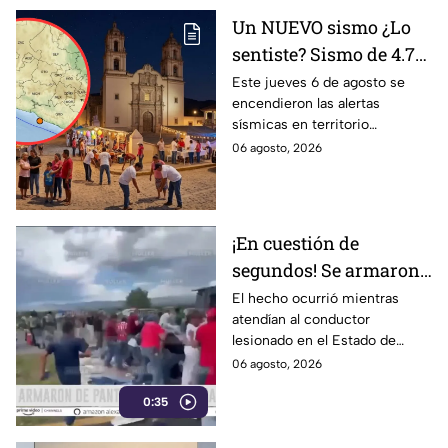
Un NUEVO sismo ¿Lo
sentiste? Sismo de 4.7
activó alertas en varios
Este jueves 6 de agosto se
encendieron las alertas
puntos de México
sísmicas en territorio
mexicano, conoce dónde fue y
06 agosto, 2026
cuáles fueron los protocolos a
seguir.
¡En cuestión de
segundos! Se armaron
de pantalones en plena
El hecho ocurrió mientras
atendían al conductor
rapiña
lesionado en el Estado de
México
06 agosto, 2026
0:35