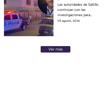
perdió la vid4 tras una
Las autoridades de Saltillo
continúan con las
riña familiar con un
investigaciones para
extranjero? Esto
esclarecer el caso.
05 agosto, 2026
sabemos
Ver más