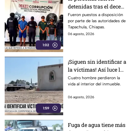
detenidas tras el deceso
de un menor; esto
Fueron puestos a disposición
por parte de las autoridades de
sabemos
Tapachula, Chiapas.
06 agosto, 2026
1:02
¡Siguen sin identificar a
la víctimas! Así luce la
zona tras una fuerte
Cuatro hombre perdieron la
vida al interior del inmueble.
3xplosión una pensión
en Jalisco
06 agosto, 2026
1:59
Fuga de agua tiene más