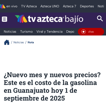
en vivo
TV Azteca
Azteca UNO
Azteca 7
Deportes
Notic
Noticias
Turismo
Viral y Tendencia
Deportes
Espectáculos
En Vivo
Noticias
Nota
¿Nuevo mes y nuevos precios?
Este es el costo de la gasolina
en Guanajuato hoy 1 de
septiembre de 2025