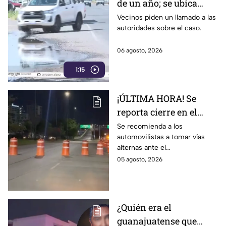
de un año; se ubica
rumbo a la salida a
Vecinos piden un llamado a las
autoridades sobre el caso.
Cuerámaro
06 agosto, 2026
1:15
¡ÚLTIMA HORA! Se
reporta cierre en el
Distribuidor Juan
Se recomienda a los
automovilistas a tomar vías
Pablo II en León; esto
alternas ante el
sabemos
congestionamiento que se
05 agosto, 2026
reporta en la zona.
¿Quién era el
guanajuatense que