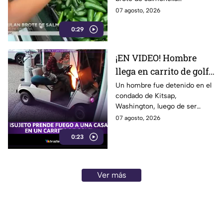
estados
relacionado con chiles
07 agosto, 2026
jalapeños producidos en
0:29
Sinaloa.
¡EN VIDEO! Hombre
llega en carrito de golf
con un perro y termina
Un hombre fue detenido en el
condado de Kitsap,
DESATANDO inc3ndio
Washington, luego de ser
en una casa
señalado como presunto
07 agosto, 2026
responsable de iniciar un
0:23
incendio en el garaje de una
vivienda.
Ver más