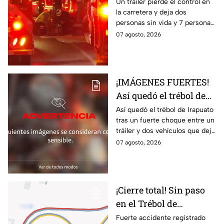
fall3cidas y 7
Un tráiler pierde el control en
la carretera y deja dos
lesion4dos en
personas sin vida y 7 personas
accid3nte carretero en
más lesionadas.
07 agosto, 2026
Irapuato; esto se sabe
¡IMÁGENES FUERTES!
Así quedó el trébol de
Irapuato tras aparatoso
Así quedó el trébol de Irapuato
tras un fuerte choque entre un
choque; hay mu3rtos y
tráiler y dos vehículos que dejó
lesionados
dos muertos y siete personas
07 agosto, 2026
lesionadas; autoridades siguen
en la zona
¡Cierre total! Sin paso
en el Trébol de
Irapuato; toma estas
Fuerte accidente registrado