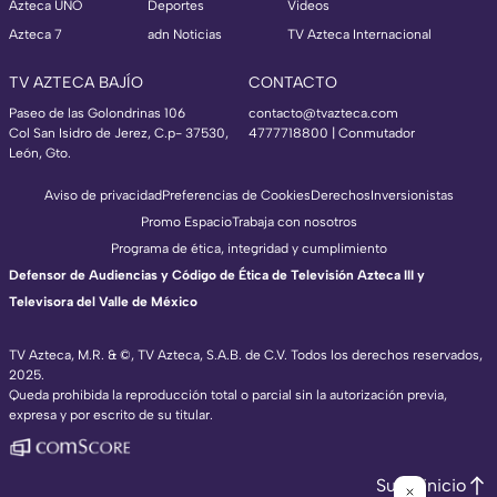
Azteca UNO
Deportes
Videos
Azteca 7
adn Noticias
TV Azteca Internacional
TV AZTECA BAJÍO
CONTACTO
Paseo de las Golondrinas 106
contacto@tvazteca.com
Col San Isidro de Jerez, C.p- 37530,
4777718800 | Conmutador
León, Gto.
Aviso de privacidad
Preferencias de Cookies
Derechos
Inversionistas
Promo Espacio
Trabaja con nosotros
Programa de ética, integridad y cumplimiento
Defensor de Audiencias y Código de Ética de Televisión Azteca III y
Televisora del Valle de México
TV Azteca, M.R. & ©, TV Azteca, S.A.B. de C.V. Todos los derechos reservados,
2025.
Queda prohibida la reproducción total o parcial sin la autorización previa,
expresa y por escrito de su titular.
Subir inicio