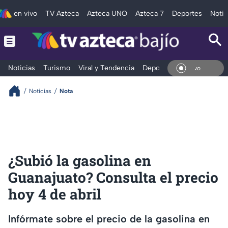
en vivo
TV Azteca
Azteca UNO
Azteca 7
Deportes
Notic
Noticias
Turismo
Viral y Tendencia
Deportes
Espectáculos
En V
Noticias
Nota
¿Subió la gasolina en
Guanajuato? Consulta el precio
hoy 4 de abril
Infórmate sobre el precio de la gasolina en