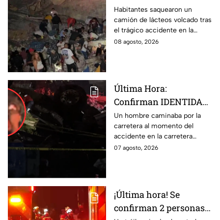
mercancía del tráiler
Habitantes saquearon un
camión de lácteos volcado tras
volcado en la carretera
el trágico accidente en la
de Irapuato
carretera Irapuato-Abasolo
08 agosto, 2026
Última Hora:
Confirman IDENTIDAD
de uno de los
Un hombre caminaba por la
carretera al momento del
lesionados tras fatal
accidente en la carretera
accid3nte en Irapuato
Irapuato-Abasolo en el Trébol.
07 agosto, 2026
Resultó herido y fue
hospitalizado.
¡Última hora! Se
confirman 2 personas