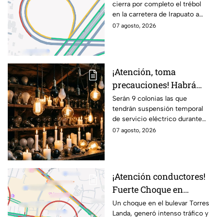
cierra por completo el trébol
vías alternas
en la carretera de Irapuato a
Abasolo
07 agosto, 2026
¡Atención, toma
precauciones! Habrá
suspensión de luz por 8
Serán 9 colonias las que
tendrán suspensión temporal
horas hoy viernes 7 y
de servicio eléctrico durante
mañana sábado 8 de
ocho horas este viernes 7 y
07 agosto, 2026
agosto en 9 sitios
sábado 8 de agosto.
¡Atención conductores!
Fuerte Choque en
Torres Landa provoca
Un choque en el bulevar Torres
Landa, generó intenso tráfico y
filas kilométricas a esta