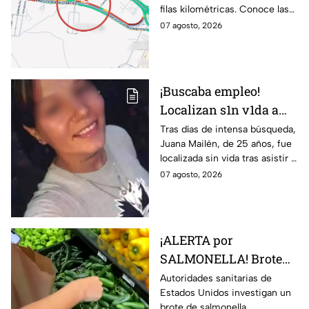
filas kilométricas. Conoce las
altura
vías alternas.
07 agosto, 2026
¡Buscaba empleo!
Localizan s1n v1da a
joven de 25 años que
Tras días de intensa búsqueda,
Juana Mailén, de 25 años, fue
acudió a entrevista de
localizada sin vida tras asistir a
trabajo falsa
una supuesta oferta laboral en
07 agosto, 2026
un balneario.
¡ALERTA por
SALMONELLA! Brote
ligado a CHILES
Autoridades sanitarias de
Estados Unidos investigan un
jalapeños ya afecta a 27
brote de salmonella