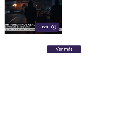
fueron asaltados por
hombres arm4dos en
Irapuato
1:20
Ver más