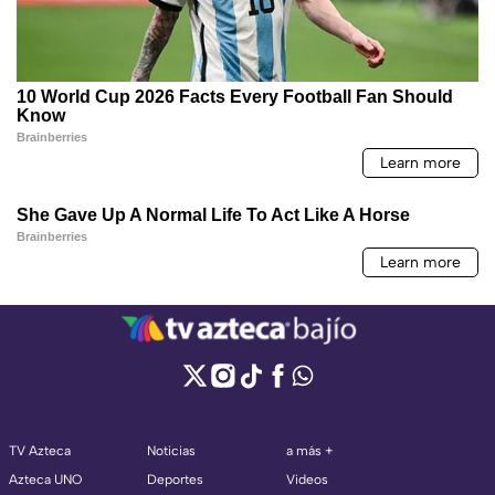
TV Azteca
Noticias
a más +
Azteca UNO
Deportes
Videos