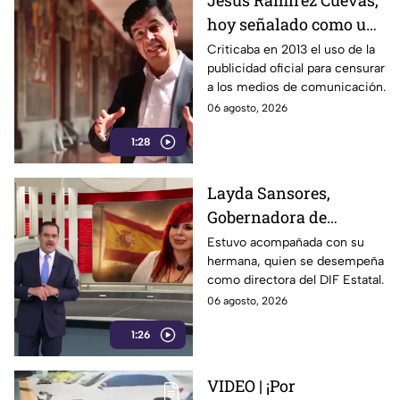
Jesús Ramírez Cuevas,
hoy señalado como una
figura clave en la
Criticaba en 2013 el uso de la
publicidad oficial para censurar
estrategia de censura
a los medios de comunicación.
del gobierno
06 agosto, 2026
1:28
Layda Sansores,
Gobernadora de
Campeche, fue captada
Estuvo acompañada con su
hermana, quien se desempeña
viajando en primera
como directora del DIF Estatal.
clase rumbo a Madrid
06 agosto, 2026
1:26
VIDEO | ¡Por