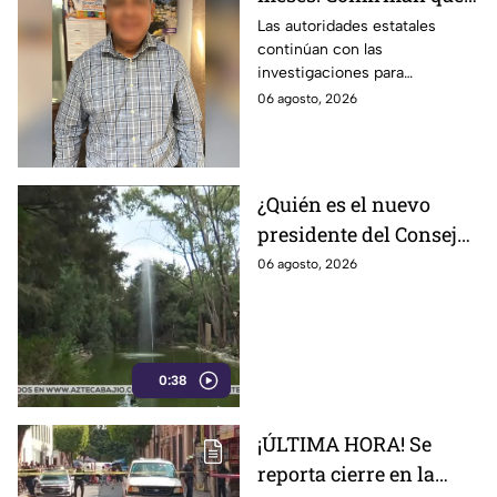
el Delegado de La
Las autoridades estatales
continúan con las
Sandía en León fue
investigaciones para
localizado sin vid4
esclarecer el caso.
06 agosto, 2026
¿Quién es el nuevo
presidente del Consejo
del Zoológico de León?
06 agosto, 2026
Estos los problemas
que enfrenta el
complejo
0:38
¡ÚLTIMA HORA! Se
reporta cierre en la