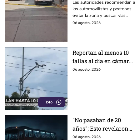
calle 5 de Mayo en la
Las autoridades recomiendan a
los automovilistas y peatones
Zona Centro de León;
evitar la zona y buscar vías
¿qué sucedió?
alternas.
06 agosto, 2026
Reportan al menos 10
fallas al día en cámaras
de videovigilancia en
06 agosto, 2026
Celaya; aseguran que es
por la 'naturaleza'
1:46
"No pasaban de 20
años"; Esto revelaron
los peregrinos que
06 agosto, 2026