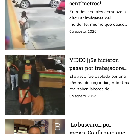
centímetros!
Automovilista casi
En redes sociales comenzó a
circular imágenes del
4tropella a una familia
incidente, mismo que causó
en reconocida plaza
diversas reacciones entre los
06 agosto, 2026
comercial
internautas.
VIDEO | ¡Se hicieron
pasar por trabajadores!
Al menos 12
El atraco fue captado por una
cámara de seguridad, mientras
delincuentes sustraen
realizaban labores de
dinero y diversas
mantenimiento.
06 agosto, 2026
pertenencias de un
establecimiento
¡Lo buscaron por
meses! Confirman que