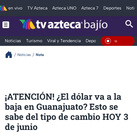
en vivo
TV Azteca
Azteca UNO
Azteca 7
Deportes
Notic
Noticias
Turismo
Viral y Tendencia
Deportes
Espectáculos
En Vivo
Noticias
Nota
¡ATENCIÓN! ¿El dólar va a la
baja en Guanajuato? Esto se
sabe del tipo de cambio HOY 3
de junio