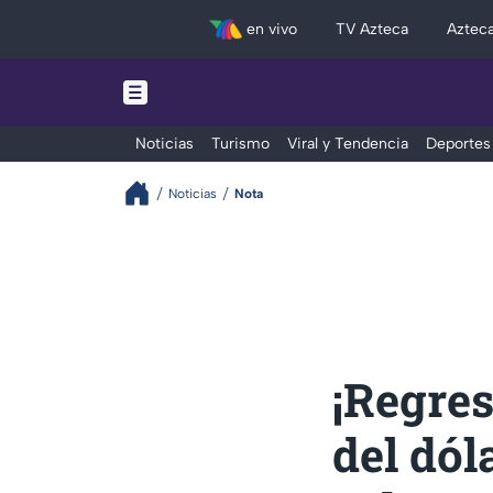
en vivo
TV Azteca
Aztec
Noticias
Turismo
Viral y Tendencia
Deportes
Noticias
Nota
¡Regres
del dól