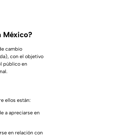
en México?
 de cambio
a), con el objetivo
l público en
nal.
e ellos están:
de a apreciarse en
rse en relación con