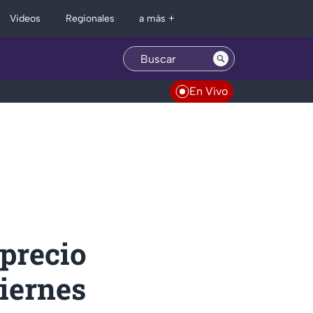
Regionales
Videos
a más +
En Vivo
 precio
viernes