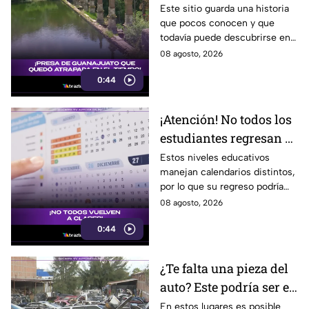
haberse quedado
Este sitio guarda una historia
que pocos conocen y que
atrapada en el tiempo;
todavía puede descubrirse en
¿cuál es?
Guanajuato.
08 agosto, 2026
0:44
¡Atención! No todos los
estudiantes regresan a
clases; este es el
Estos niveles educativos
manejan calendarios distintos,
calendario escolar
por lo que su regreso podría
2026-2027; ¿afectará a
ser antes o después.
08 agosto, 2026
Guanajuato?
0:44
¿Te falta una pieza del
auto? Este podría ser el
lugar ideal para los
En estos lugares es posible