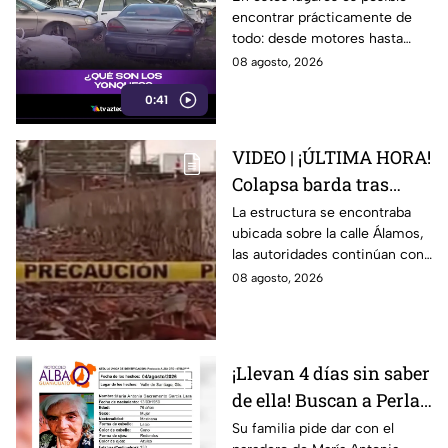
encontrar prácticamente de
automovilistas
todo: desde motores hasta
transmisores.
08 agosto, 2026
0:41
VIDEO | ¡ÚLTIMA HORA!
Colapsa barda tras
intensa lluvia en León;
La estructura se encontraba
ubicada sobre la calle Álamos,
¿hay personas
las autoridades continúan con
lesionadas?
las investigaciones.
08 agosto, 2026
¡Llevan 4 días sin saber
de ella! Buscan a Perla
Alejandra Martín del
Su familia pide dar con el