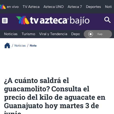
en vivo
TV Azteca
Azteca UNO
Azteca 7
Deportes
Notic
Noticias
Turismo
Viral y Tendencia
Deportes
Espectáculos
En Vivo
Noticias
Nota
¿A cuánto saldrá el
guacamolito? Consulta el
precio del kilo de aguacate en
Guanajuato hoy martes 3 de
junio