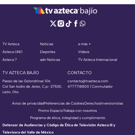
TV Azteca
Noticias
a más +
Azteca UNO
Deportes
Videos
Azteca 7
adn Noticias
TV Azteca Internacional
TV AZTECA BAJÍO
CONTACTO
Paseo de las Golondrinas 106
contacto@tvazteca.com
Col San Isidro de Jerez, C.p- 37530,
4777718800 | Conmutador
León, Gto.
Aviso de privacidad
Preferencias de Cookies
Derechos
Inversionistas
Promo Espacio
Trabaja con nosotros
Programa de ética, integridad y cumplimiento
Defensor de Audiencias y Código de Ética de Televisión Azteca III y
Televisora del Valle de México