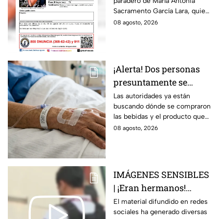
paradero de María Antonia
Campo Medina,
Sacramento García Lara, quien
desaparecida en
fue vista por última vez el 4 de
08 agosto, 2026
Guanajuato
agosto.
¡Alerta! Dos personas
presuntamente se
encuentran delicadas
Las autoridades ya están
buscando dónde se compraron
por ingerir bebidas
las bebidas y el producto que
alcohólicas
causó la intoxicación.
08 agosto, 2026
adulteradas en Celaya:
esto sabemos
IMÁGENES SENSIBLES
| ¡Eran hermanos!
Captan brut4l agresión
El material difundido en redes
sociales ha generado diversas
contra un hombre que