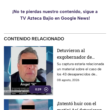
¡No te pierdas nuestro contenido, sigue a
TV Azteca Bajío en Google News!
CONTENIDO RELACIONADO
Detuvieron al
exgobernador de
Guerrero, Ángel
Su captura estaría relacionada
un material sobre el caso de
Aguirre Rivero
los 43 desaparecidos de
Ayotzinapa
08 agosto, 2026
0:29
¡Intentó huir con el