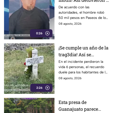
motín! Así detuvieron a
un presunto
De acuerdo con las
autoridades, el hombre robó
responsable de asaltar
50 mil pesos en Paseos de los
a su víctima en León
Insurgentes
08 agosto, 2026
0:26
¡Se cumple un año de la
trag3dia! Así se
recuerda el fuerte
En el incidente perdieron la
vida 6 personas, el recuerdo
accidente de un tren en
duele para los habitantes de la
Irapuato
localidad.
08 agosto, 2026
2:26
Esta presa de
Guanajuato parece