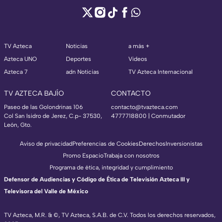
TV Azteca
Noticias
a más +
Azteca UNO
Deportes
Videos
Azteca 7
adn Noticias
TV Azteca Internacional
TV AZTECA BAJÍO
CONTACTO
Paseo de las Golondrinas 106
contacto@tvazteca.com
Col San Isidro de Jerez, C.p- 37530,
4777718800 | Conmutador
León, Gto.
Aviso de privacidad
Preferencias de Cookies
Derechos
Inversionistas
Promo Espacio
Trabaja con nosotros
Programa de ética, integridad y cumplimiento
Defensor de Audiencias y Código de Ética de Televisión Azteca III y
Televisora del Valle de México
TV Azteca, M.R. & ©, TV Azteca, S.A.B. de C.V. Todos los derechos reservados,