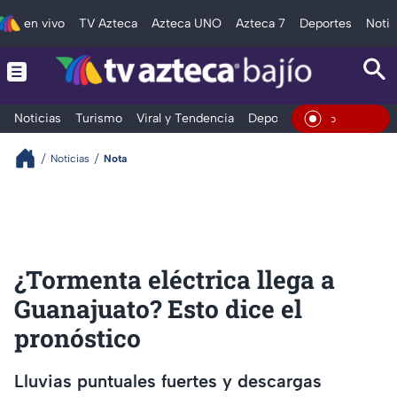
en vivo
TV Azteca
Azteca UNO
Azteca 7
Deportes
Notic
Noticias
Turismo
Viral y Tendencia
Deportes
Espectáculos
En Vivo
Noticias
Nota
¿Tormenta eléctrica llega a
Guanajuato? Esto dice el
pronóstico
Lluvias puntuales fuertes y descargas