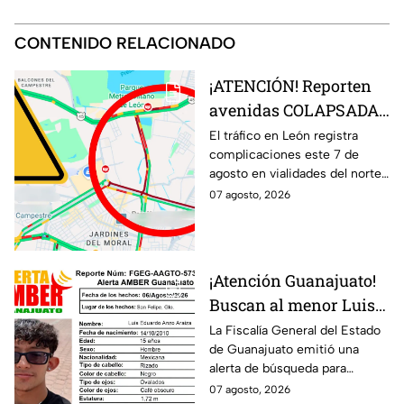
CONTENIDO RELACIONADO
¡ATENCIÓN! Reporten
avenidas COLAPSADAS
en el Morelos, Las
El tráfico en León registra
complicaciones este 7 de
Torres y San Juan
agosto en vialidades del norte
Bosco, en León HOY 7
de la ciudad. Bulevar Morelos,
07 agosto, 2026
de agosto ¿Qué pasó?
Las Torres y San Juan Bosco
presentan congestionamiento.
¡Atención Guanajuato!
Buscan al menor Luis
Eduardo Anzo Araiza
La Fiscalía General del Estado
de Guanajuato emitió una
desaparecido en San
alerta de búsqueda para
Felipe
localizar al menor Luis Eduardo
07 agosto, 2026