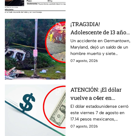
Anzo Araiza.
¡TRAG3DIA!
Adolescente de 13 años
desata FATAL CHOQUE
Un accidente en Germantown,
Maryland, dejó un saldo de un
con auto rob4do:
hombre muerto y siete
reportan un mu3rto y
menores heridos luego de un
07 agosto, 2026
siete menores heridos
choque entre dos vehículos.
ATENCIÓN: ¡El dólar
vuelve a c4er en
Guanajuato! Esto cuesta
El dólar estadounidense cerró
este viernes 7 de agosto en
HOY 7 de agosto:
17.14 pesos mexicanos,
¿conviene comprar?
manteniendo una tendencia a
07 agosto, 2026
la baja. Te contamos qué