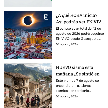
significa este movimiento.
¿A qué HORA inicia?
Así podrás ver EN VIVO
desde Guanajuato el
El eclipse solar total del 12 de
agosto de 2026 podrá seguirse
eclipse solar total del 12
EN VIVO desde Guanajuato.
de agosto de 2026
Conoce a qué hora inicia
07 agosto, 2026
desde dónde verlo.
NUEVO sismo esta
mañana ¿Se sintió en
Guanajuato? Sismo de
Este viernes 7 de agosto se
encendieron las alertas
4.2 despertó con alertas
sísmicas en territorio
en México
mexicano, conoce dónde fue y
07 agosto, 2026
cuáles fueron los protocolos a
seguir.