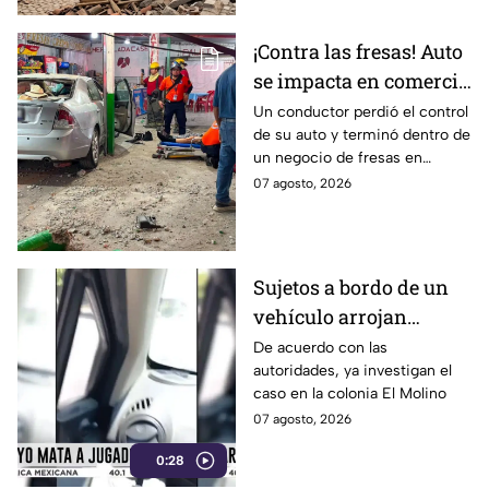
¡Contra las fresas! Auto
se impacta en comercio
de fresas durante la
Un conductor perdió el control
de su auto y terminó dentro de
noche; esto sabemos
un negocio de fresas en
Carrizalito, Irapuato
07 agosto, 2026
Sujetos a bordo de un
vehículo arrojan
objetos peatones y
De acuerdo con las
autoridades, ya investigan el
ciclistas en este punto
caso en la colonia El Molino
en León
07 agosto, 2026
0:28