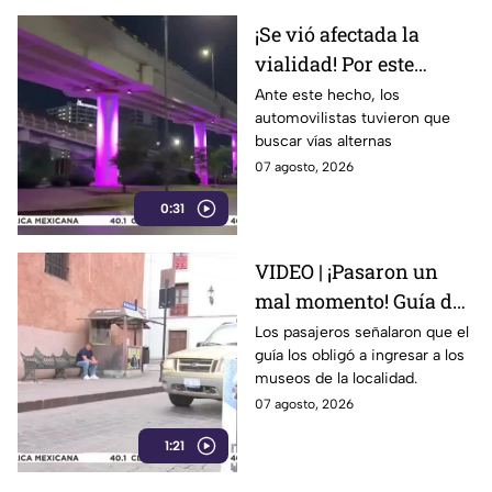
¡Se vió afectada la
vialidad! Por este
motivo cerraron el
Ante este hecho, los
automovilistas tuvieron que
Distribuidor Vial Juan
buscar vías alternas
Pablo II en León
07 agosto, 2026
0:31
VIDEO | ¡Pasaron un
mal momento! Guía de
turistas causa
Los pasajeros señalaron que el
guía los obligó a ingresar a los
indignación en
museos de la localidad.
Guanajuato Capital
07 agosto, 2026
1:21