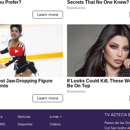
TV AZTECA 
ca
Noticias
a más +
Paseo de las Go
UNO
Deportes
Videos
Col San Isidro d