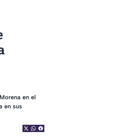
e
a
Morena en el
a en sus