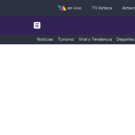
en vivo
TV Azteca
Aztec
Noticias
Turismo
Viral y Tendencia
Deportes