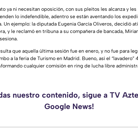
 ya ni necesitan oposición, con sus pleitos les alcanza y les
ienden lo indefendible, adentro se están aventando los exped
ja. Un ejemplo: la diputada Eugenia García Oliveros, decidió ati
era, y le reclamó en tribuna a su compañera de bancada, Mir
sesiona.
ulta que aquella última sesión fue en enero, y no fue para legi
mbo a la feria de Turismo en Madrid. Bueno, así el “lavadero” 
sformando cualquier comisión en ring de lucha libre administra
rdas nuestro contenido, sigue a TV Azte
Google News!