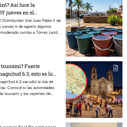
zó? Así luce la
Y jueves en el
uan Pablo II de León
l Distribuidor Vial Juan Pablo II de
e jueves 6 de agosto algunos
o moderado rumbo a Torres Landa
e tsunami? Fuerte
agnitud 6.3; esto es lo
gnitud 6.3 sacudió la isla de
nas. Conoce si las autoridades
 de tsunami y los reportes de