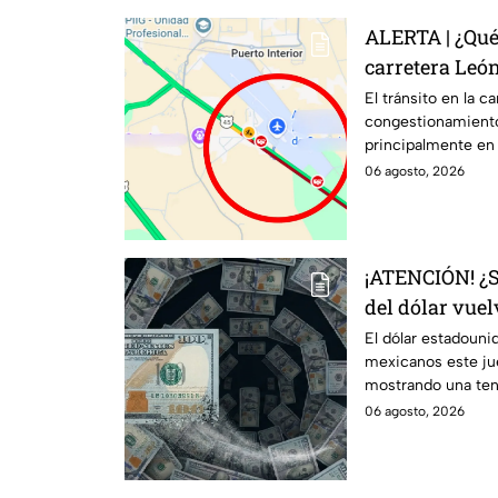
ALERTA | ¿Qué
carretera Leó
Reportan tráf
El tránsito en la c
congestionamiento
Aeropuerto
principalmente en 
06 agosto, 2026
¡ATENCIÓN! ¿
del dólar vuel
Así amanece e
El dólar estadouni
mexicanos este ju
agosto
mostrando una tend
semanas anteriore
06 agosto, 2026