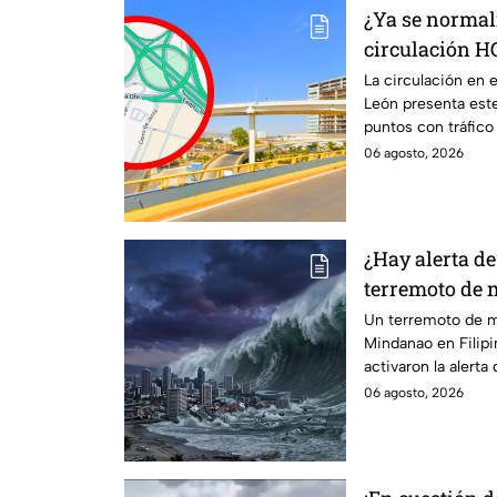
¿Ya se normali
circulación HO
Distribuidor J
La circulación en e
León presenta est
puntos con tráfic
y la zona de Mulza.
06 agosto, 2026
¿Hay alerta d
terremoto de m
que se sabe
Un terremoto de ma
Mindanao en Filipi
activaron la alerta
daños.
06 agosto, 2026