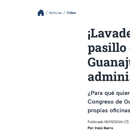
Noticias
Video
¡Lavade
pasillo
Guanaj
admini
¿Para qué quie
Congreso de Gu
propias oficinas
Publicado 18/05/2026 | 🕑 
Por:
Irazú Ibarra