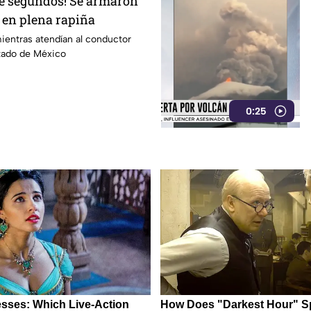
de segundos! Se armaron
 en plena rapiña
ientras atendían al conductor
stado de México
0:25