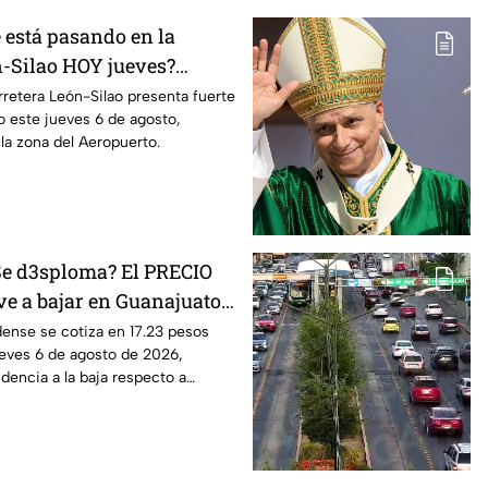
 está pasando en la
n-Silao HOY jueves?
ico intenso rumbo al
arretera León-Silao presenta fuerte
 este jueves 6 de agosto,
la zona del Aeropuerto.
Se d3sploma? El PRECIO
ve a bajar en Guanajuato:
l tipo de cambio HOY 6 de
dense se cotiza en 17.23 pesos
eves 6 de agosto de 2026,
encia a la baja respecto a
s.