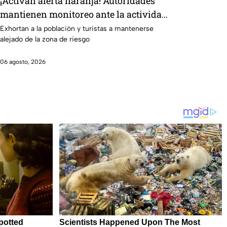
¡Activan alerta naranja! Autoridades
mantienen monitoreo ante la actividad
volcánica
Exhortan a la población y turistas a mantenerse
alejado de la zona de riesgo
06 agosto, 2026