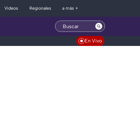
Regionales
Videos
a más +
En Vivo