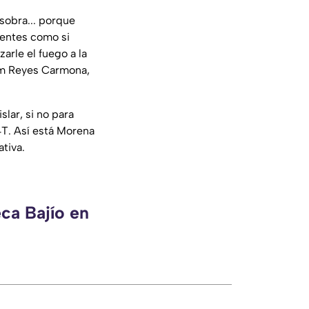
 sobra... porque
ientes como si
zarle el fuego a la
iam Reyes Carmona,
slar, si no para
4T. Así está Morena
tiva.
ca Bajío en