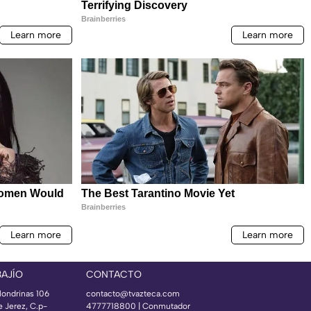
BAJÍO
CONTACTO
londrinas 106
contacto@tvazteca.com
e Jerez, C.p-
4777718800 | Conmutador