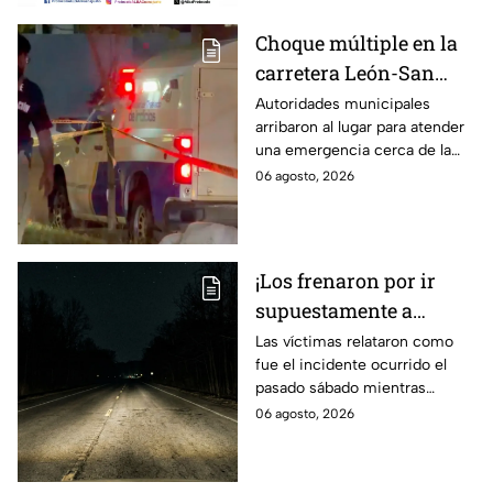
Choque múltiple en la
carretera León-San
Francisco del Rincón;
Autoridades municipales
arribaron al lugar para atender
deja una persona sin
una emergencia cerca de la
vid4
comunidad de La Mora.
06 agosto, 2026
¡Los frenaron por ir
supuestamente a
exceso de velocidad!
Las víctimas relataron como
fue el incidente ocurrido el
Peregrinos de Nuevo
pasado sábado mientras
Laredo relatan cómo
regresaban de la Ciudad de
06 agosto, 2026
fueron asaltados en
México.
Irapuato