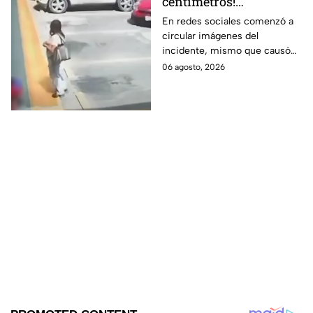
centímetros!
Automovilista casi
En redes sociales comenzó a
circular imágenes del
4tropella a una familia
incidente, mismo que causó
en reconocida plaza
diversas reacciones entre los
06 agosto, 2026
comercial
internautas.