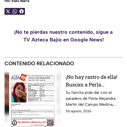
Por:
Irazú Ibarra
¡No te pierdas nuestro contenido, sigue a
TV Azteca Bajío en Google News!
CONTENIDO RELACIONADO
¡No hay rastro de ella!
Buscan a Perla
Alejandra Martín del
Su familia pide dar con el
paradero de Perla Alejandra
Campo Medina,
Martín del Campo Medina,
desaparecida en
quien fue vista por última vez
06 agosto, 2026
Guanajuato
el 5 de agosto.