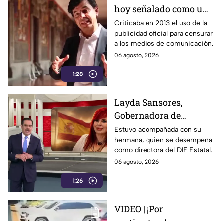
hoy señalado como una
figura clave en la
Criticaba en 2013 el uso de la
publicidad oficial para censurar
estrategia de censura
a los medios de comunicación.
del gobierno
06 agosto, 2026
1:28
Layda Sansores,
Gobernadora de
Campeche, fue captada
Estuvo acompañada con su
hermana, quien se desempeña
viajando en primera
como directora del DIF Estatal.
clase rumbo a Madrid
06 agosto, 2026
1:26
VIDEO | ¡Por