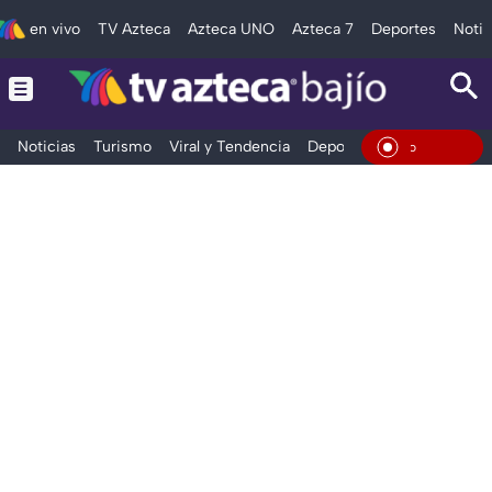
en vivo
TV Azteca
Azteca UNO
Azteca 7
Deportes
Notic
Noticias
Turismo
Viral y Tendencia
Deportes
Espectáculos
En Viv