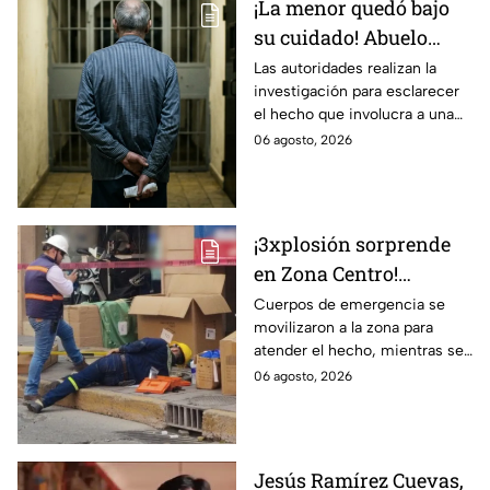
¡La menor quedó bajo
su cuidado! Abuelo
termina en prisión
Las autoridades realizan la
investigación para esclarecer
preventiva; ¿qué
el hecho que involucra a una
sucedió?
menor de edad.
06 agosto, 2026
¡3xplosión sorprende
en Zona Centro!
Provoca el cierre
Cuerpos de emergencia se
movilizaron a la zona para
parcial de estas calles
atender el hecho, mientras se
de León
cerró la vialidad para evitar
06 agosto, 2026
riesgos.
Jesús Ramírez Cuevas,