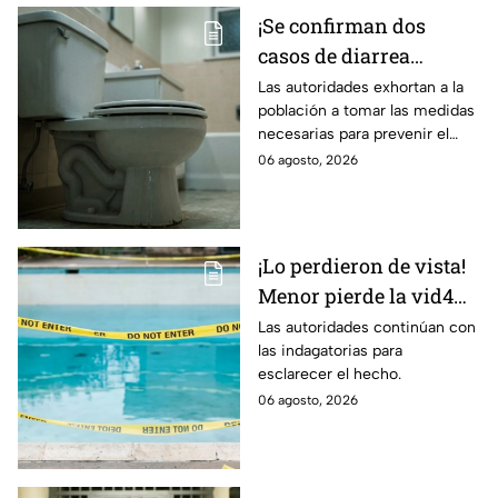
¡Se confirman dos
casos de diarrea
3xplosiva en el Bajío!
Las autoridades exhortan a la
población a tomar las medidas
Estas son las medidas
necesarias para prevenir el
para evitar el contagio
contagio.
06 agosto, 2026
¡Lo perdieron de vista!
Menor pierde la vid4
en plena reunión
Las autoridades continúan con
las indagatorias para
familiar; fue localizado
esclarecer el hecho.
en la alberca
06 agosto, 2026