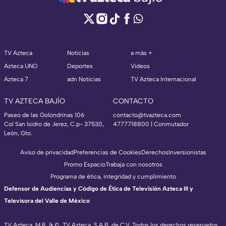
TV Azteca
Noticias
a más +
Azteca UNO
Deportes
Videos
Azteca 7
adn Noticias
TV Azteca Internacional
TV AZTECA BAJÍO
CONTACTO
Paseo de las Golondrinas 106
contacto@tvazteca.com
Col San Isidro de Jerez, C.p- 37530,
4777718800 | Conmutador
León, Gto.
Aviso de privacidad
Preferencias de Cookies
Derechos
Inversionistas
Promo Espacio
Trabaja con nosotros
Programa de ética, integridad y cumplimiento
Defensor de Audiencias y Código de Ética de Televisión Azteca III y
Televisora del Valle de México
TV Azteca, M.R. & ©, TV Azteca, S.A.B. de C.V. Todos los derechos reservados,