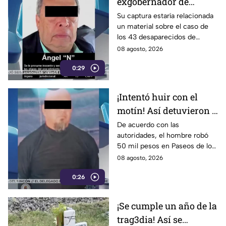
exgobernador de
Guerrero, Ángel
Su captura estaría relacionada
un material sobre el caso de
Aguirre Rivero
los 43 desaparecidos de
Ayotzinapa
08 agosto, 2026
0:29
¡Intentó huir con el
motín! Así detuvieron a
un presunto
De acuerdo con las
autoridades, el hombre robó
responsable de asaltar
50 mil pesos en Paseos de los
a su víctima en León
Insurgentes
08 agosto, 2026
0:26
¡Se cumple un año de la
trag3dia! Así se