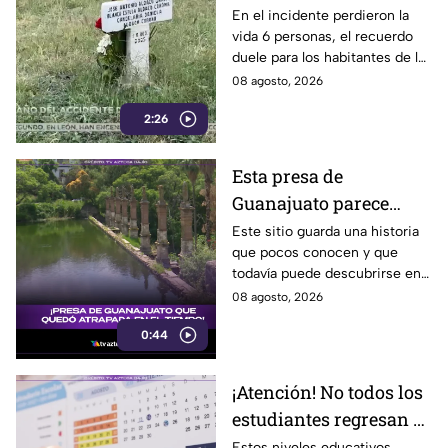
recuerda el fuerte
En el incidente perdieron la
vida 6 personas, el recuerdo
accidente de un tren en
duele para los habitantes de la
Irapuato
localidad.
08 agosto, 2026
2:26
Esta presa de
Guanajuato parece
haberse quedado
Este sitio guarda una historia
que pocos conocen y que
atrapada en el tiempo;
todavía puede descubrirse en
¿cuál es?
Guanajuato.
08 agosto, 2026
0:44
¡Atención! No todos los
estudiantes regresan a
clases; este es el
Estos niveles educativos