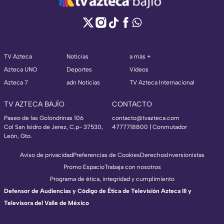
TV Azteca
Noticias
a más +
Azteca UNO
Deportes
Videos
Azteca 7
adn Noticias
TV Azteca Internacional
TV AZTECA BAJÍO
CONTACTO
Paseo de las Golondrinas 106
contacto@tvazteca.com
Col San Isidro de Jerez, C.p- 37530,
4777718800 | Conmutador
León, Gto.
Aviso de privacidad
Preferencias de Cookies
Derechos
Inversionistas
Promo Espacio
Trabaja con nosotros
Programa de ética, integridad y cumplimiento
Defensor de Audiencias y Código de Ética de Televisión Azteca III y
Televisora del Valle de México