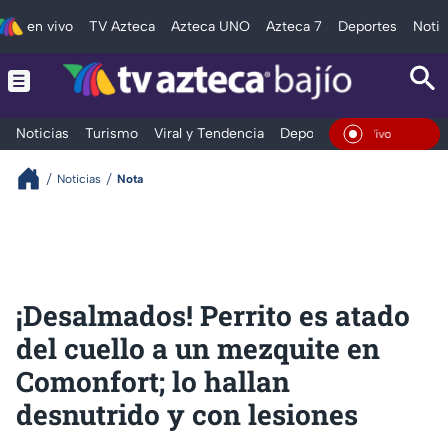
en vivo
TV Azteca
Azteca UNO
Azteca 7
Deportes
Notic
Noticias
Turismo
Viral y Tendencia
Deportes
Espectáculos
En Vivo
Noticias
Nota
¡Desalmados! Perrito es atado
del cuello a un mezquite en
Comonfort; lo hallan
desnutrido y con lesiones