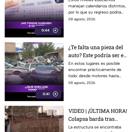
manejan calendarios distintos,
calendario escolar
por lo que su regreso podría
2026-2027; ¿afectará a
ser antes o después.
08 agosto, 2026
Guanajuato?
0:44
¿Te falta una pieza del
auto? Este podría ser el
lugar ideal para los
En estos lugares es posible
encontrar prácticamente de
automovilistas
todo: desde motores hasta
transmisores.
08 agosto, 2026
0:41
VIDEO | ¡ÚLTIMA HORA!
Colapsa barda tras
intensa lluvia en León;
La estructura se encontraba