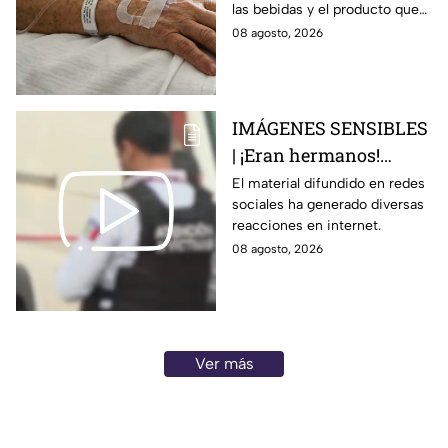
las bebidas y el producto que
alcohólicas
causó la intoxicación.
08 agosto, 2026
adulteradas en Celaya:
esto sabemos
IMÁGENES SENSIBLES
| ¡Eran hermanos!
Captan brut4l agresión
El material difundido en redes
sociales ha generado diversas
contra un hombre que
reacciones en internet.
perdió la vid4
08 agosto, 2026
Ver más