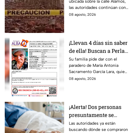
ubicada sobre la calle Álamos,
¿hay personas
las autoridades continúan con
lesionadas?
las investigaciones.
08 agosto, 2026
¡Llevan 4 días sin saber
de ella! Buscan a Perla
Alejandra Martín del
Su familia pide dar con el
paradero de María Antonia
Campo Medina,
Sacramento García Lara, quien
desaparecida en
fue vista por última vez el 4 de
08 agosto, 2026
Guanajuato
agosto.
¡Alerta! Dos personas
presuntamente se
encuentran delicadas
Las autoridades ya están
buscando dónde se compraron
por ingerir bebidas