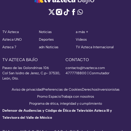
TV Azteca
Noticias
a más +
Azteca UNO
Deportes
Videos
Azteca 7
adn Noticias
TV Azteca Internacional
TV AZTECA BAJÍO
CONTACTO
Paseo de las Golondrinas 106
contacto@tvazteca.com
Col San Isidro de Jerez, C.p- 37530,
4777718800 | Conmutador
León, Gto.
Aviso de privacidad
Preferencias de Cookies
Derechos
Inversionistas
Promo Espacio
Trabaja con nosotros
Programa de ética, integridad y cumplimiento
Defensor de Audiencias y Código de Ética de Televisión Azteca III y
Televisora del Valle de México