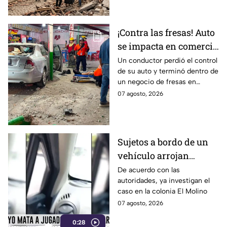
seguir.
¡Contra las fresas! Auto
se impacta en comercio
de fresas durante la
Un conductor perdió el control
de su auto y terminó dentro de
noche; esto sabemos
un negocio de fresas en
Carrizalito, Irapuato
07 agosto, 2026
Sujetos a bordo de un
vehículo arrojan
objetos peatones y
De acuerdo con las
autoridades, ya investigan el
ciclistas en este punto
caso en la colonia El Molino
en León
07 agosto, 2026
0:28