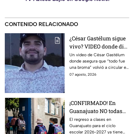
CONTENIDO RELACIONADO
¿César Gastélum sigue
vivo? VIDEO donde dice
que “todo fue una
Un video de César Gastélum
donde asegura que “todo fue
broma” SE VIRALIZA
una broma” volvió a circular en
en redes; esto se sabe
redes sociales y generó dudas
07 agosto, 2026
entre usuarios.
¡CONFIRMADO! En
Guanajuato NO todas
las escuelas regresan a
El regreso a clases en
Guanajuato para el ciclo
clases el 31 de agosto;
escolar 2026-2027 ya tiene