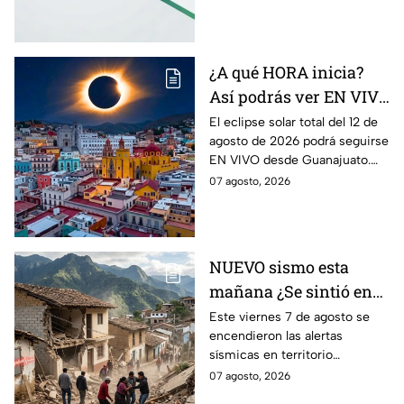
la baja. Te contamos qué
significa este movimiento.
¿A qué HORA inicia?
Así podrás ver EN VIVO
desde Guanajuato el
El eclipse solar total del 12 de
agosto de 2026 podrá seguirse
eclipse solar total del 12
EN VIVO desde Guanajuato.
de agosto de 2026
Conoce a qué hora inicia
07 agosto, 2026
desde dónde verlo.
NUEVO sismo esta
mañana ¿Se sintió en
Guanajuato? Sismo de
Este viernes 7 de agosto se
encendieron las alertas
4.2 despertó con alertas
sísmicas en territorio
en México
mexicano, conoce dónde fue y
07 agosto, 2026
cuáles fueron los protocolos a