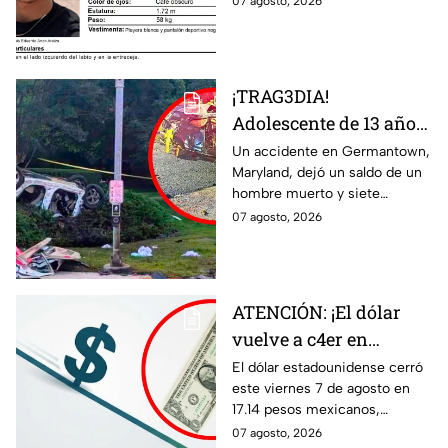
07 agosto, 2026
Anzo Araiza.
¡TRAG3DIA!
Adolescente de 13 años
desata FATAL CHOQUE
Un accidente en Germantown,
Maryland, dejó un saldo de un
con auto rob4do:
hombre muerto y siete
reportan un mu3rto y
menores heridos luego de un
07 agosto, 2026
siete menores heridos
choque entre dos vehículos.
ATENCIÓN: ¡El dólar
vuelve a c4er en
Guanajuato! Esto cuesta
El dólar estadounidense cerró
este viernes 7 de agosto en
HOY 7 de agosto:
17.14 pesos mexicanos,
¿conviene comprar?
manteniendo una tendencia a
07 agosto, 2026