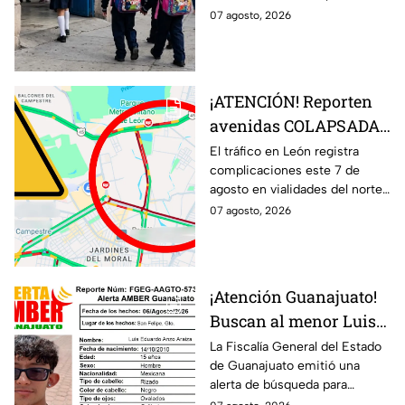
esto debes saber
fecha, pero no todos los
07 agosto, 2026
estudiantes volverán a las aulas
el 31 de agosto.
¡ATENCIÓN! Reporten
avenidas COLAPSADAS
en el Morelos, Las
El tráfico en León registra
complicaciones este 7 de
Torres y San Juan
agosto en vialidades del norte
Bosco, en León HOY 7
de la ciudad. Bulevar Morelos,
07 agosto, 2026
de agosto ¿Qué pasó?
Las Torres y San Juan Bosco
presentan congestionamiento.
¡Atención Guanajuato!
Buscan al menor Luis
Eduardo Anzo Araiza
La Fiscalía General del Estado
de Guanajuato emitió una
desaparecido en San
alerta de búsqueda para
Felipe
localizar al menor Luis Eduardo