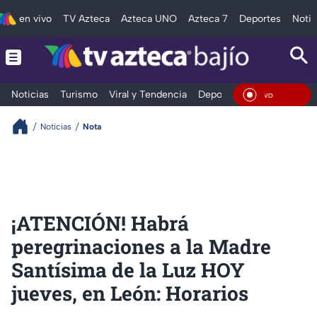
en vivo
TV Azteca
Azteca UNO
Azteca 7
Deportes
Notic
Noticias
Turismo
Viral y Tendencia
Deportes
Espectáculos
En Viv
Noticias
Nota
¡ATENCIÓN! Habrá
peregrinaciones a la Madre
Santísima de la Luz HOY
jueves, en León: Horarios