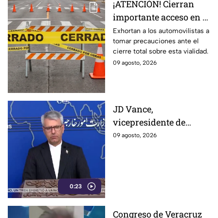
¡ATENCIÓN! Cierran
importante acceso en el
Eje Metropolitano en
Exhortan a los automovilistas a
tomar precauciones ante el
León; ¿cuál es el
cierre total sobre esta vialidad.
motivo?
09 agosto, 2026
JD Vance,
vicepresidente de
Estados Unidos,
09 agosto, 2026
aseguran que el
gobierno de Irán busca
que la gu3rra continúe
0:23
Congreso de Veracruz