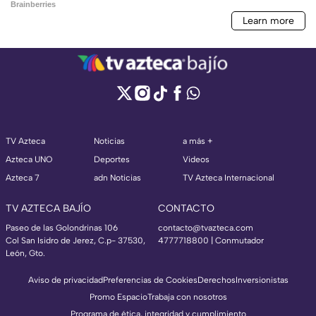
TV Azteca
Noticias
a más +
Azteca UNO
Deportes
Videos
Azteca 7
adn Noticias
TV Azteca Internacional
TV AZTECA BAJÍO
CONTACTO
Paseo de las Golondrinas 106
contacto@tvazteca.com
Col San Isidro de Jerez, C.p- 37530,
4777718800 | Conmutador
León, Gto.
Aviso de privacidad
Preferencias de Cookies
Derechos
Inversionistas
Promo Espacio
Trabaja con nosotros
Programa de ética, integridad y cumplimiento