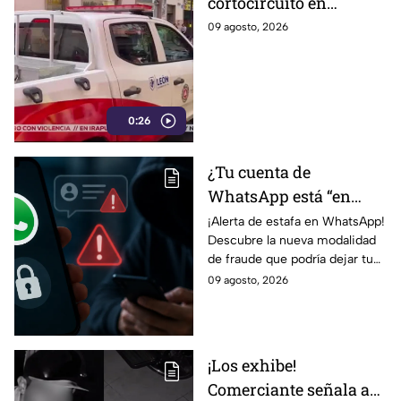
cortocircuito en
registro subterráneo
09 agosto, 2026
paraliza a los
ciudadanos en el
Centro de León (VIDEO)
0:26
¿Tu cuenta de
WhatsApp está “en
revisión”? Este mensaje
¡Alerta de estafa en WhatsApp!
Descubre la nueva modalidad
podría dejarte
de fraude que podría dejar tu
vulnerable ante
cuenta vulnerable. ¡No te
09 agosto, 2026
ESTAFAS si no tienes
pierdas los detalles!
cuidado
¡Los exhibe!
Comerciante señala a