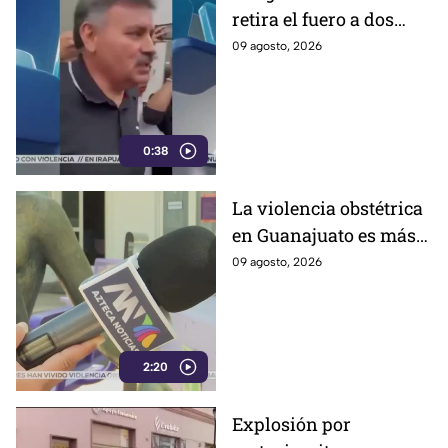
retira el fuero a dos
alcaldes; revelan
09 agosto, 2026
cuáles fueron las
razones
0:38
La violencia obstétrica
en Guanajuato es más
común de lo que cree y
09 agosto, 2026
casi nadie habla ella;
así es como la ejercen
2:20
Explosión por