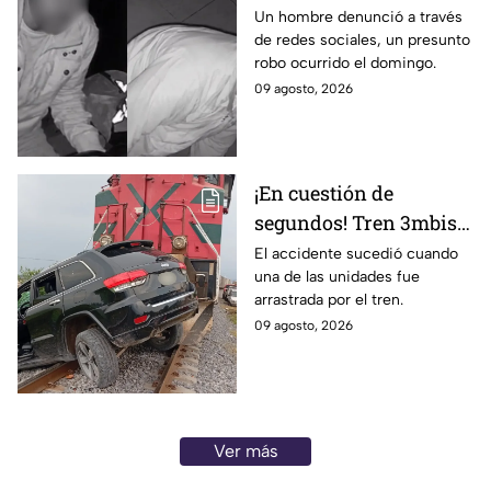
dos hombres de un
Un hombre denunció a través
de redes sociales, un presunto
presunto robo a un
robo ocurrido el domingo.
negocio en León
09 agosto, 2026
¡En cuestión de
segundos! Tren 3mbiste
una camioneta en
El accidente sucedió cuando
una de las unidades fue
Guanajuato; este fue el
arrastrada por el tren.
saldo de las víct1mas
09 agosto, 2026
Ver más