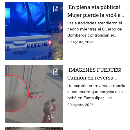
¡En plena vía pública!
Mujer pierde la vid4 e
incendian casa en la
Las autoridades atendieron el
hecho mientras el Cuerpo de
colonia León I
Bomberos controlaban el
siniestro.
09 agosto, 2026
¡IMÁGENES FUERTES!
Camión en reversa
ATR0PELLA a madre
Un camión en reversa atropella
a una madre que cargaba a su
que cargaba a su BEBÉ
bebé en Tamaulipas. Las
y les pasa por encima;
fuertes imágenes captadas por
09 agosto, 2026
así ocurrió
una cámara de vigilancia.