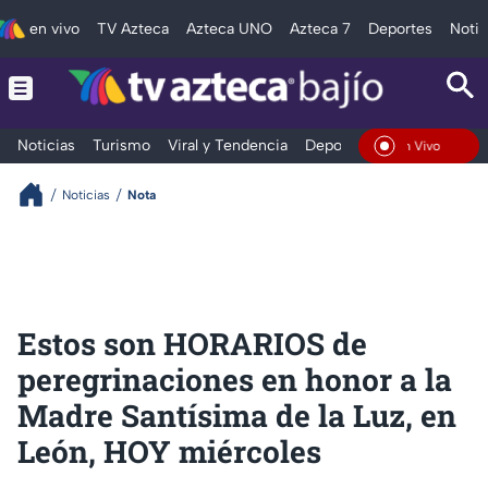
en vivo
TV Azteca
Azteca UNO
Azteca 7
Deportes
Notic
Noticias
Turismo
Viral y Tendencia
Deportes
Espectáculos
En Vivo
Noticias
Nota
Estos son HORARIOS de
peregrinaciones en honor a la
Madre Santísima de la Luz, en
León, HOY miércoles